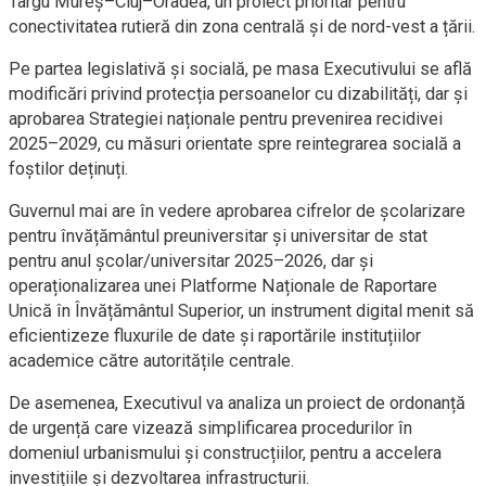
Târgu Mureș–Cluj–Oradea, un proiect prioritar pentru
conectivitatea rutieră din zona centrală și de nord-vest a țării.
Pe partea legislativă și socială, pe masa Executivului se află
modificări privind protecția persoanelor cu dizabilități, dar și
aprobarea Strategiei naționale pentru prevenirea recidivei
2025–2029, cu măsuri orientate spre reintegrarea socială a
foștilor deținuți.
Guvernul mai are în vedere aprobarea cifrelor de școlarizare
pentru învățământul preuniversitar și universitar de stat
pentru anul școlar/universitar 2025–2026, dar și
operaționalizarea unei Platforme Naționale de Raportare
Unică în Învățământul Superior, un instrument digital menit să
eficientizeze fluxurile de date și raportările instituțiilor
academice către autoritățile centrale.
De asemenea, Executivul va analiza un proiect de ordonanță
de urgență care vizează simplificarea procedurilor în
domeniul urbanismului și construcțiilor, pentru a accelera
investițiile și dezvoltarea infrastructurii.