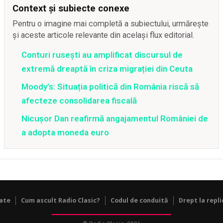
Context și subiecte conexe
Pentru o imagine mai completă a subiectului, urmărește
și aceste articole relevante din același flux editorial.
Conturi rusești au amplificat discursul de
extremă dreaptă în criza migrației din Ceuta
Moody’s: Situația politică din România riscă să
afecteze consolidarea fiscală
Nicușor Dan reafirmă angajamentul României de
a adopta moneda euro
tate
Cum ascult Radio Clasic?
Codul de conduită
Drept la repli