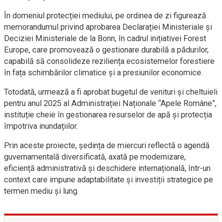
În domeniul protecției mediului, pe ordinea de zi figurează
memorandumul privind aprobarea Declarației Ministeriale și
Deciziei Ministeriale de la Bonn, în cadrul inițiativei Forest
Europe, care promovează o gestionare durabilă a pădurilor,
capabilă să consolideze reziliența ecosistemelor forestiere
în fața schimbărilor climatice și a presiunilor economice.
Totodată, urmează a fi aprobat bugetul de venituri și cheltuieli
pentru anul 2025 al Administrației Naționale “Apele Române”,
instituție cheie în gestionarea resurselor de apă și protecția
împotriva inundațiilor.
Prin aceste proiecte, ședința de miercuri reflectă o agendă
guvernamentală diversificată, axată pe modernizare,
eficiență administrativă și deschidere internațională, într-un
context care impune adaptabilitate și investiții strategice pe
termen mediu și lung.