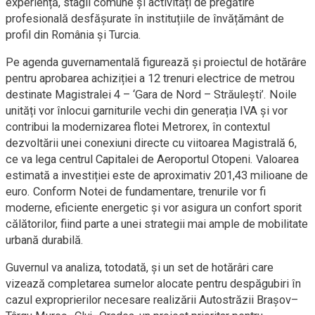
experiență, stagii comune și activități de pregătire
profesională desfășurate în instituțiile de învățământ de
profil din România și Turcia.
Pe agenda guvernamentală figurează și proiectul de hotărâre
pentru aprobarea achiziției a 12 trenuri electrice de metrou
destinate Magistralei 4 – ‘Gara de Nord – Străulești’. Noile
unități vor înlocui garniturile vechi din generația IVA și vor
contribui la modernizarea flotei Metrorex, în contextul
dezvoltării unei conexiuni directe cu viitoarea Magistrală 6,
ce va lega centrul Capitalei de Aeroportul Otopeni. Valoarea
estimată a investiției este de aproximativ 201,43 milioane de
euro. Conform Notei de fundamentare, trenurile vor fi
moderne, eficiente energetic și vor asigura un confort sporit
călătorilor, fiind parte a unei strategii mai ample de mobilitate
urbană durabilă.
Guvernul va analiza, totodată, și un set de hotărâri care
vizează completarea sumelor alocate pentru despăgubiri în
cazul exproprierilor necesare realizării Autostrăzii Brașov–