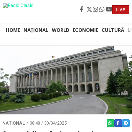
LIVE
HOME
NAȚIONAL
WORLD
ECONOMIE
CULTURĂ
L
NAȚIONAL
08:48 / 30/04/2025
WHATSAPP
FACEBO
TEL