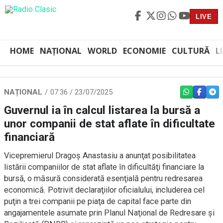
LIVE
HOME
NAȚIONAL
WORLD
ECONOMIE
CULTURĂ
L
NAȚIONAL
07:36 / 23/07/2025
WHATSAPP
FACEBO
TEL
Guvernul ia în calcul listarea la bursă a
unor companii de stat aflate în dificultate
financiară
Vicepremierul Dragoş Anastasiu a anunţat posibilitatea
listării companiilor de stat aflate în dificultăţi financiare la
bursă, o măsură considerată esenţială pentru redresarea
economică. Potrivit declaraţiilor oficialului, includerea cel
puţin a trei companii pe piaţa de capital face parte din
angajamentele asumate prin Planul Naţional de Redresare şi