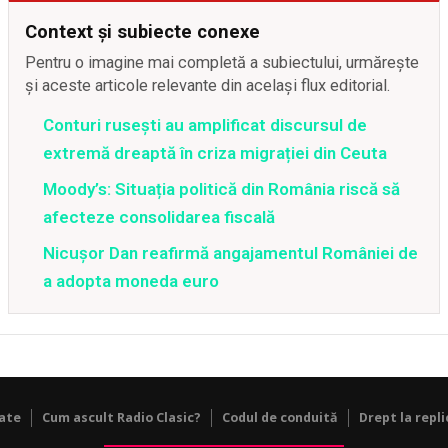
Context și subiecte conexe
Pentru o imagine mai completă a subiectului, urmărește
și aceste articole relevante din același flux editorial.
Conturi rusești au amplificat discursul de
extremă dreaptă în criza migrației din Ceuta
Moody’s: Situația politică din România riscă să
afecteze consolidarea fiscală
Nicușor Dan reafirmă angajamentul României de
a adopta moneda euro
tate
Cum ascult Radio Clasic?
Codul de conduită
Drept la repli