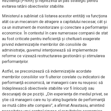
Rezilienţă (PNRR) şi reprezintă un pas strategic pentru
evitarea ratării obiectivelor stabilite.
Ministerul a subliniat că listarea acestor entităţi va funcţiona
atât ca un mecanism de atragere a capitalului necesar, cât şi
ca un instrument de monitorizare şi corectare a performanţei
economice. În contextul în care numeroase companii de stat
au fost criticate pentru ineficienţă şi cheltuieli exagerate
privind indemnizaţiile membrilor din consiliile de
administraţie, guvernul intenţionează să implementeze
reforme ce vizează restructurarea gestionării şi stimularea
performanţelor.
Astfel, se preconizează că indemnizaţiile acordate
membrilor consiliilor vor fi ulterior corelate cu indicatorii de
performanţă economică, iar managerii care nu reușesc să
îndeplinească obiectivele stabilite vor fi înlocuiţi sau
descurajaţi de pe poziţii. „Din experienţa din mediul privat, se
ştie că managerii care nu îşi ating bugetele de performanţă
se mută către alte companii”, a afirmat Anastasiu, amintind