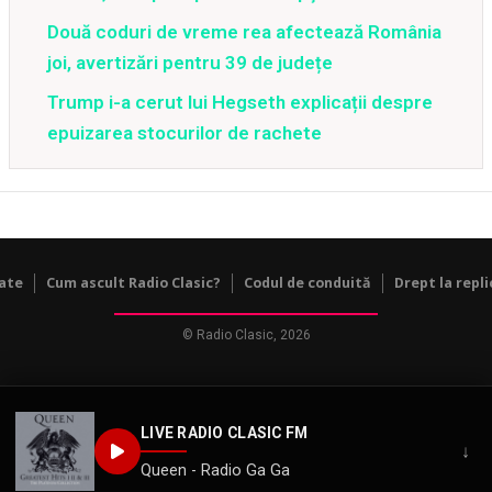
Două coduri de vreme rea afectează România
joi, avertizări pentru 39 de județe
Trump i-a cerut lui Hegseth explicații despre
epuizarea stocurilor de rachete
tate
Cum ascult Radio Clasic?
Codul de conduită
Drept la repli
© Radio Clasic, 2026
LIVE RADIO CLASIC FM
↓
Queen - Radio Ga Ga