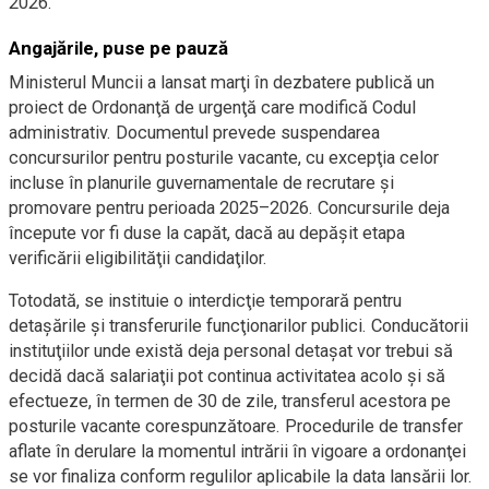
2026.
Angajările, puse pe pauză
Ministerul Muncii a lansat marţi în dezbatere publică un
proiect de Ordonanţă de urgenţă care modifică Codul
administrativ. Documentul prevede suspendarea
concursurilor pentru posturile vacante, cu excepţia celor
incluse în planurile guvernamentale de recrutare şi
promovare pentru perioada 2025–2026. Concursurile deja
începute vor fi duse la capăt, dacă au depăşit etapa
verificării eligibilităţii candidaţilor.
Totodată, se instituie o interdicţie temporară pentru
detaşările şi transferurile funcţionarilor publici. Conducătorii
instituţiilor unde există deja personal detaşat vor trebui să
decidă dacă salariaţii pot continua activitatea acolo şi să
efectueze, în termen de 30 de zile, transferul acestora pe
posturile vacante corespunzătoare. Procedurile de transfer
aflate în derulare la momentul intrării în vigoare a ordonanţei
se vor finaliza conform regulilor aplicabile la data lansării lor.