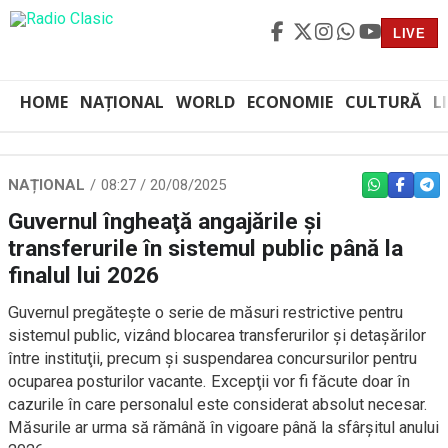
LIVE
HOME
NAȚIONAL
WORLD
ECONOMIE
CULTURĂ
L
NAȚIONAL
08:27 / 20/08/2025
WHATSAPP
FACEBO
TEL
Guvernul îngheaţă angajările şi
transferurile în sistemul public până la
finalul lui 2026
Guvernul pregăteşte o serie de măsuri restrictive pentru
sistemul public, vizând blocarea transferurilor şi detaşărilor
între instituţii, precum şi suspendarea concursurilor pentru
ocuparea posturilor vacante. Excepţii vor fi făcute doar în
cazurile în care personalul este considerat absolut necesar.
Măsurile ar urma să rămână în vigoare până la sfârşitul anului