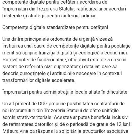
competențe digitale pentru cetățeni, acordarea de
împrumuturi din Trezoreria Statului, ratificarea unor acorduri
bilaterale și strategii pentru sistemul judiciar.
Competențe digitale standardizate pentru cetățeni
Una dintre principalele ordonanțe de urgență vizează
instituirea unui cadru de competențe digitale pentru populație,
menit să sprijine tranziția digitală și ecologică a economiei.
Potrivit notei de fundamentare, obiectivul este de a crea un
sistem de referință clar, cuprinzător și detaliat, care să
descrie cunoștințele și aptitudinile necesare în contextul
transformărilor digitale accelerate.
Împrumuturi pentru administrațiile locale aflate în dificultate
Un alt proiect de OUG propune posibilitatea contractării de
noi împrumuturi din Trezoreria Statului de către unitățile
administrativ-teritoriale. Acestea ar putea beneficia inclusiv
de refinanțarea datoriilor și de o perioadă de grație de 12 luni.
Măsura vine ca răspuns la solicitările structurilor asociative