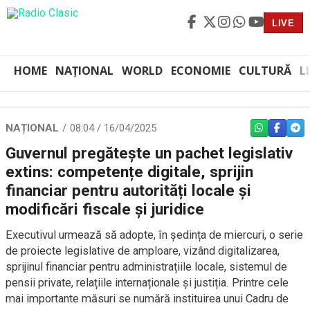
LIVE
HOME
NAȚIONAL
WORLD
ECONOMIE
CULTURĂ
L
NAȚIONAL
08:04 / 16/04/2025
WHATSAPP
FACEBO
TEL
Guvernul pregătește un pachet legislativ
extins: competențe digitale, sprijin
financiar pentru autorități locale și
modificări fiscale și juridice
Executivul urmează să adopte, în ședința de miercuri, o serie
de proiecte legislative de amploare, vizând digitalizarea,
sprijinul financiar pentru administrațiile locale, sistemul de
pensii private, relațiile internaționale și justiția. Printre cele
mai importante măsuri se numără instituirea unui Cadru de