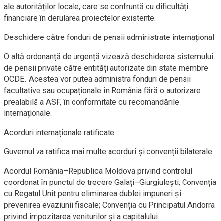
ale autorităților locale, care se confruntă cu dificultăți
financiare în derularea proiectelor existente.
Deschidere către fonduri de pensii administrate internațional
O altă ordonanță de urgență vizează deschiderea sistemului
de pensii private către entități autorizate din state membre
OCDE. Acestea vor putea administra fonduri de pensii
facultative sau ocupaționale în România fără o autorizare
prealabilă a ASF, în conformitate cu recomandările
internaționale.
Acorduri internaționale ratificate
Guvernul va ratifica mai multe acorduri și convenții bilaterale:
Acordul România–Republica Moldova privind controlul
coordonat în punctul de trecere Galați–Giurgiulești; Convenția
cu Regatul Unit pentru eliminarea dublei impuneri și
prevenirea evaziunii fiscale; Convenția cu Principatul Andorra
privind impozitarea veniturilor și a capitalului.