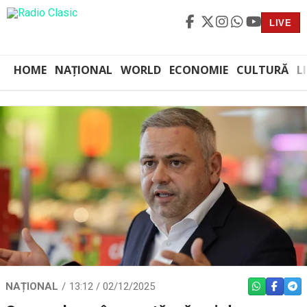
LIVE
HOME
NAȚIONAL
WORLD
ECONOMIE
CULTURĂ
L
NAȚIONAL
13:12 / 02/12/2025
WHATSAPP
FACEBO
TEL