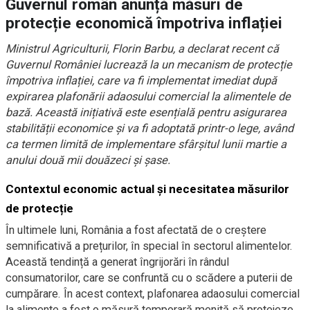
Guvernul român anunță măsuri de
protecție economică împotriva inflației
Ministrul Agriculturii, Florin Barbu, a declarat recent că
Guvernul României lucrează la un mecanism de protecție
împotriva inflației, care va fi implementat imediat după
expirarea plafonării adaosului comercial la alimentele de
bază. Această inițiativă este esențială pentru asigurarea
stabilității economice și va fi adoptată printr-o lege, având
ca termen limită de implementare sfârșitul lunii martie a
anului două mii douăzeci și șase.
Contextul economic actual și necesitatea măsurilor
de protecție
În ultimele luni, România a fost afectată de o creștere
semnificativă a prețurilor, în special în sectorul alimentelor.
Această tendință a generat îngrijorări în rândul
consumatorilor, care se confruntă cu o scădere a puterii de
cumpărare. În acest context, plafonarea adaosului comercial
la alimente a fost o măsură temporară menită să protejeze