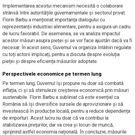
Implementarea acestui mecanism necesită o colaborare
strânsă între autoritățile guvernamentale și sectorul privat.
Florin Barbu a menționat importanța dialogului cu
reprezentanții industriei alimentare, pentru a asigura un cadru
de lucru favorabil. De asemenea, se va analiza impactul
acestor măsuri asupra pieței și se vor face ajustări dacă va fi
necesar. În acest sens, Guvernul va organiza întâlniri regulate
cu toți actorii implicați, pentru a discuta despre evoluția
pieței și despre eficiența măsurilor adoptate.
Perspectivele economice pe termen lung
Pe termen lung, Guvernul își propune nu doar să combată
inflația, ci și să stimuleze creșterea economică prin măsuri
sustenabile. Florin Barbu a subliniat că este esențial ca
România să își diversifice sursele de aprovizionare și să
investească în producția locală, pentru a reduce dependența
de importuri. Acest lucru nu doar că va contribui la
stabilizarea prețurilor, dar va crea și locuri de muncă,
sprijinind astfel economia națională. În concluzie, măsurile