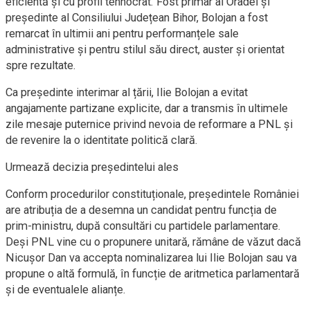
eficientă și cu profil tehnocrat. Fost primar al Oradei și
președinte al Consiliului Județean Bihor, Bolojan a fost
remarcat în ultimii ani pentru performanțele sale
administrative și pentru stilul său direct, auster și orientat
spre rezultate.
Ca președinte interimar al țării, Ilie Bolojan a evitat
angajamente partizane explicite, dar a transmis în ultimele
zile mesaje puternice privind nevoia de reformare a PNL și
de revenire la o identitate politică clară.
Urmează decizia președintelui ales
Conform procedurilor constituționale, președintele României
are atribuția de a desemna un candidat pentru funcția de
prim-ministru, după consultări cu partidele parlamentare.
Deși PNL vine cu o propunere unitară, rămâne de văzut dacă
Nicușor Dan va accepta nominalizarea lui Ilie Bolojan sau va
propune o altă formulă, în funcție de aritmetica parlamentară
și de eventualele alianțe.