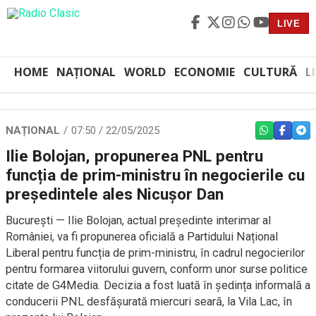
LIVE
HOME
NAȚIONAL
WORLD
ECONOMIE
CULTURĂ
L
NAȚIONAL
07:50 / 22/05/2025
WHATSAPP
FACEBO
TEL
Ilie Bolojan, propunerea PNL pentru
funcția de prim-ministru în negocierile cu
președintele ales Nicușor Dan
București — Ilie Bolojan, actual președinte interimar al
României, va fi propunerea oficială a Partidului Național
Liberal pentru funcția de prim-ministru, în cadrul negocierilor
pentru formarea viitorului guvern, conform unor surse politice
citate de G4Media. Decizia a fost luată în ședința informală a
conducerii PNL desfășurată miercuri seară, la Vila Lac, în