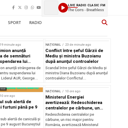
LIVE RADIO CLASIC FM
The Corrs - Breathless
SPORT
RADIO
19 minute ago
NAȚIONAL
23 de minute ago
imion anunță
Conflict între şeful Gărzii de
a de semnături
Mediu şi ministra Buzoianu
spendarea lui
după anunţul controalelor
Dan
on anunță strângerea de
Scandal între şeful Gărzii de Mediu şi
entru suspendarea lui
ministra Diana Buzoianu după anunţul
 Liderul AUR, George...
controalelor Conflictul...
rstock
NAȚIONAL
10 ore ago
10 ore ago
Ministerul Energiei
ul sub alertă de
avertizează: Redeschiderea
i furtuni până pe 9
centralelor pe cărbune, un
risc major pentru România
Redeschiderea centralelor pe
 sub alertă de caniculă și
cărbune, un risc major pentru
 pe 9 august Bucureștiul
România, avertizează Ministerul