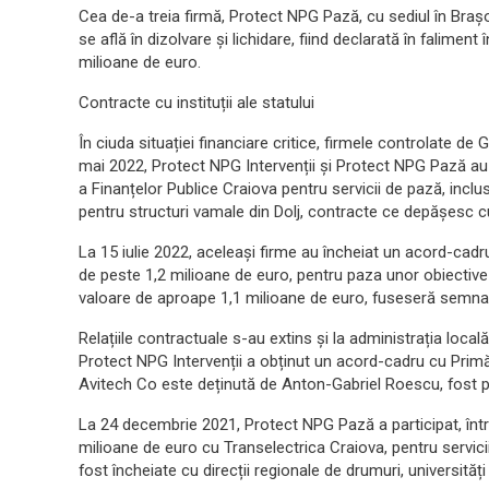
Cea de-a treia firmă, Protect NPG Pază, cu sediul în Braș
se află în dizolvare și lichidare, fiind declarată în falime
milioane de euro.
Contracte cu instituții ale statului
În ciuda situației financiare critice, firmele controlate d
mai 2022, Protect NPG Intervenții și Protect NPG Pază a
a Finanțelor Publice Craiova pentru servicii de pază, inclus
pentru structuri vamale din Dolj, contracte ce depășesc 
La 15 iulie 2022, aceleași firme au încheiat un acord-cad
de peste 1,2 milioane de euro, pentru paza unor obiective 
valoare de aproape 1,1 milioane de euro, fuseseră semnate
Relațiile contractuale s-au extins și la administrația loca
Protect NPG Intervenții a obținut un acord-cadru cu Primă
Avitech Co este deținută de Anton-Gabriel Roescu, fost pa
La 24 decembrie 2021, Protect NPG Pază a participat, într
milioane de euro cu Transelectrica Craiova, pentru servici
fost încheiate cu direcții regionale de drumuri, universități