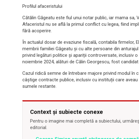
Profilul afaceristului
Cătălin Găgeatu este fiul unui notar public, iar mama sa, Vi
Afaceristul nu se află la primul conflict cu legea, fiind imp
fără acoperire.
În actualul dosar de evaziune fiscală, contabila firmelor, E
membrii familiei Găgeatu și cu alte persoane din anturajul a
privind legături politice și apariții controversate, inclusi
noiembrie 2024, alături de Călin Georgescu, fost candidat p
Cazul ridică semne de întrebare majore privind modul în ca
câștige contracte publice, inclusiv cu instituții care aveau
sumele restante.
Context și subiecte conexe
Pentru o imagine mai completă a subiectului, urmărește
editorial.