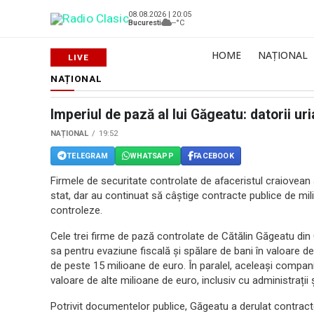
08.08.2026 | 20:05
Bucuresti
--°C
HOME
NAȚIONAL
NAȚIONAL
Imperiul de pază al lui Găgeatu: datorii ur
NAȚIONAL
19:52
TELEGRAM
WHATSAPP
FACEBOOK
Firmele de securitate controlate de afaceristul craiovean
stat, dar au continuat să câștige contracte publice de milio
controleze.
Cele trei firme de pază controlate de Cătălin Găgeatu din
sa pentru evaziune fiscală și spălare de bani în valoare de 
de peste 15 milioane de euro. În paralel, aceleași companii
valoare de alte milioane de euro, inclusiv cu administrații 
Potrivit documentelor publice, Găgeatu a derulat contracte