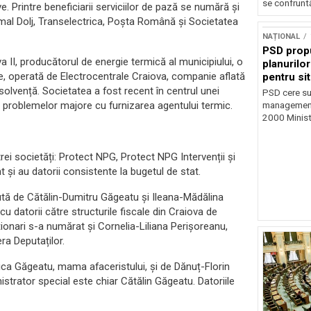
se confruntă
e. Printre beneficiarii serviciilor de pază se numără și
mal Dolj, Transelectrica, Poșta Română și Societatea
NAȚIONAL
PSD prop
 II, producătorul de energie termică al municipiului, o
planurilo
e, operată de Electrocentrale Craiova, companie aflată
pentru si
insolvență. Societatea a fost recent în centrul unei
PSD cere su
l problemelor majore cu furnizarea agentului termic.
management 
2000 Ministr
ei societăți: Protect NPG, Protect NPG Intervenții și
 și au datorii consistente la bugetul de stat.
inută de Cătălin-Dumitru Găgeatu și Ileana-Mădălina
u datorii către structurile fiscale din Craiova de
ționari s-a numărat și Cornelia-Liliana Perișoreanu,
ra Deputaților.
rica Găgeatu, mama afaceristului, și de Dănuț-Florin
istrator special este chiar Cătălin Găgeatu. Datoriile