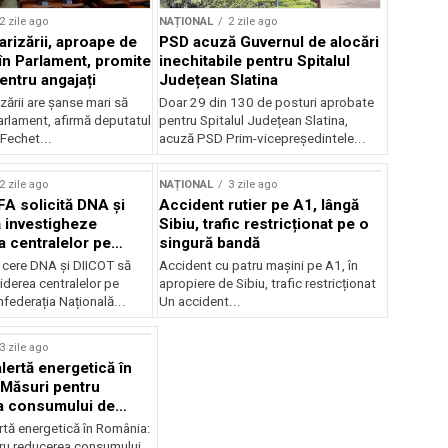
2 zile ago
NAȚIONAL
2 zile ago
arizării, aproape de
PSD acuză Guvernul de alocări
în Parlament, promite
inechitabile pentru Spitalul
entru angajați
Județean Slatina
zării are șanse mari să
Doar 29 din 130 de posturi aprobate
arlament, afirmă deputatul
pentru Spitalul Județean Slatina,
Fechet...
acuză PSD Prim-vicepreședintele...
2 zile ago
NAȚIONAL
3 zile ago
FA solicită DNA și
Accident rutier pe A1, lângă
 investigheze
Sibiu, trafic restricționat pe o
a centralelor pe
singură bandă
 cere DNA și DIICOT să
Accident cu patru mașini pe A1, în
hiderea centralelor pe
apropiere de Sibiu, trafic restricționat
federația Națională...
Un accident...
3 zile ago
lertă energetică în
Măsuri pentru
a consumului de
ate
rtă energetică în România:
ru reducerea consumului