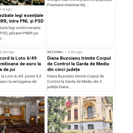
Premierul interimar Ilie...
o zi ago
ezbate legi esențiale
RR, între PNL și PSD
bate legi controversate
i PSD, jaloane PNRR pe
i...
2 zile ago
NAȚIONAL
2 zile ago
cord la Loto 6/49:
Diana Buzoianu trimite Corpul
 milioane de euro la
de Control la Garda de Mediu
a de joi
din cinci județe
 la Loto 6/49: peste 9,3
Diana Buzoianu trimite Corpul de
euro la extragerea de
Control la Garda de Mediu din 5
județe Diana...