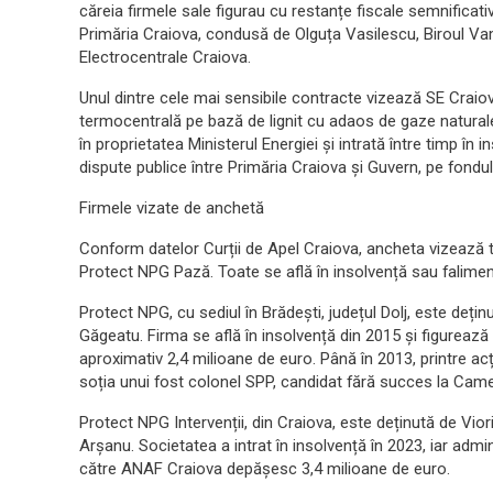
căreia firmele sale figurau cu restanțe fiscale semnificativ
Primăria Craiova, condusă de Olguța
Vasilescu, Biroul Va
Electrocentrale Craiova.
Unul dintre cele mai sensibile contracte vizează SE Craiova
termocentrală pe bază de lignit cu adaos de gaze natural
în proprietatea Ministerul Energiei și intrată între timp în 
dispute publice între Primăria Craiova și Guvern, pe fondu
Firmele vizate de anchetă
Conform datelor Curții de Apel Craiova, ancheta vizează tr
Protect NPG Pază. Toate se află în insolvență sau faliment
Protect NPG, cu sediul în Brădești, județul Dolj, este deț
Găgeatu. Firma se află în insolvență din 2015 și figurează c
aproximativ 2,4 milioane de euro. Până în 2013, printre ac
soția unui fost colonel SPP, candidat fără succes la Came
Protect NPG Intervenții, din Craiova, este deținută de Vio
Arșanu. Societatea a intrat în insolvență în 2023, iar admin
către ANAF Craiova depășesc 3,4 milioane de euro.