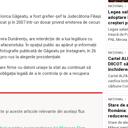
NAȚIONAL
Legea sal
orica Găgeatu, a fost grefier-șef la Judecătoria Filiași.
adoptare 
licat și în 2007 într-un dosar privind emiterea de cecuri
creșteri p
Legea salari
treacă de P
lvira Dunărențu, are interdicție de a lua legătura cu
PNL Mircea 
faceristului. În spațiul public au apărut și informații
v o fotografie publicată de Găgeatu pe Instagram, în 26
NAȚIONAL
ro-rus la alegerile prezidențiale.
Cartel AL
DIICOT să
re firme cu datorii uriașe la stat au continuat să
închidere
 obligația legală de a le controla și de a recupera
cărbune
Cartel ALFA
verifice înc
cărbune Con
NAȚIONAL
Stare de a
România: 
 și aceste articole relevante din același flux
reducere
electricit
Stare de ale
Măsuri pent