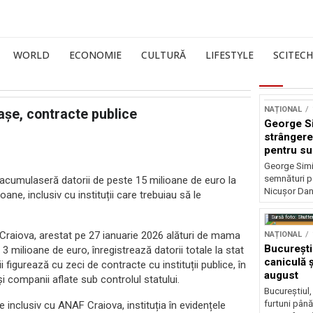
WORLD
ECONOMIE
CULTURĂ
LIFESTYLE
SCITECH
NAȚIONAL
iașe, contracte publice
George S
strângere
pentru su
Nicușor 
George Simi
semnături p
 acumulaseră datorii de peste 15 milioane de euro la
Nicușor Dan
ane, inclusiv cu instituții care trebuiau să le
Sursă foto: Shutte
 Craiova, arestat pe 27 ianuarie 2026 alături de mama
NAȚIONAL
București
3 milioane de euro, înregistrează datorii totale la stat
caniculă ș
 figurează cu zeci de contracte cu instituții publice, în
august
și companii aflate sub controlul statului.
Bucureștiul,
furtuni până
 inclusiv cu ANAF Craiova, instituția în evidențele