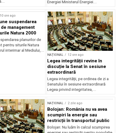
...
Energiei Ministerul Energiei...
10 ore ago
une suspendarea
r de management
turile Natura 2000
spendarea planurilor de
pentru siturile Natura
ul interimar al Mediului,...
NAȚIONAL
12 ore ago
Legea integrității revine în
discuție la Senat în sesiune
extraordinară
Legea integrității, pe ordinea de zi a
Senatului în sesiune extraordinară
Legea privind integritatea,...
NAȚIONAL
2 zile ago
Bolojan: România nu va avea
scumpiri la energie sau
restricții în transportul public
Bolojan: Nu luăm în calcul scumpirea
energiei sau restricții pentru populație