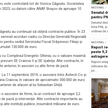
ov, este controlată tot de Viorica Găgeatu. Societatea
NAȚIONAL
nt în 2023, cu datorii către ANAF Brașov de aproape 10
Senatul d
pentru PN
Senatul dez
între PNL ș
ordinea de z
e Găgeatu au continuat să obțină contracte publice. În 23
u semnat acorduri-cadru cu Direcția Generală Regională
iv pentru sediul Serviciului Fiscal Orășenesc Filiași și
NAȚIONAL
cumulat 130.000 de euro.
Report re
peste 9,3
ru cu Complexul Energetic Oltenia, cu o valoare maximă
extragere
precum SE Craiova II și SE Ișalnița. Alte contracte, în
Report uriaș
 anterior, în asocieri cu alte firme de pază.
milioane de 
joi...
lă. La 11 septembrie 2019, o asociere între Avitech Co și
ria Craiova, în valoare de aproximativ 300.000 de euro.
rtener de afaceri al lui Sebastian Ghiță.
-o asociere de firme, la un contract de aproape 2,2
i de pază și intervenție. Alte contracte importante au
 și alte instituții publice, însumând milioane de euro.