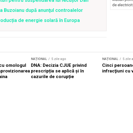
uri pentru suspendarea lui Nicușor Dan
de electricit
tra Buzoianu după anunţul controalelor
oducția de energie solară în Europa
NAȚIONAL
5 zile ago
NAȚIONAL
5 zile 
 cu omologul
DNA: Decizia CJUE privind
Cinci persoan
aprovizionarea
prescripția se aplică și în
infracţiuni cu 
aina
cazurile de corupție