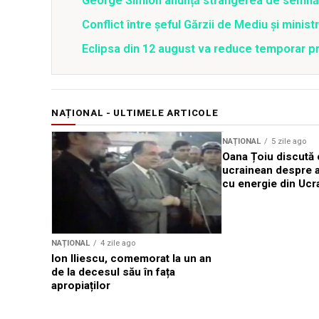
George Simion anunță strângerea de semnăt
Conflict între şeful Gărzii de Mediu şi minis
Eclipsa din 12 august va reduce temporar pr
NAȚIONAL - ULTIMELE ARTICOLE
NAȚIONAL
5 zile ago
Oana Țoiu discută
ucrainean despre 
cu energie din Ucr
NAȚIONAL
4 zile ago
Ion Iliescu, comemorat la un an
de la decesul său în fața
apropiaților