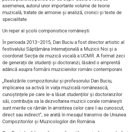
asemenea, autorul unor importante volume de teorie
muzicală, tratate de armonie și analiză, cronici și texte de
specialitate.
Un reper al școlii componistice românești
În perioada 2013–2015, Dan Buciu a fost director artistic al
festivalului Săptămâna Internațională a Muzicii Noi și a
coordonat Secția de muzică vocală a UCMR. A format zeci
de generații de studenți și doctoranzi, lăsând o amprentă
adâncă asupra formării muzicienilor români contemporani.
„Realizările compozitorului și profesorului Dan Buciu,
implicarea sa activă în viața muzicală românească,
cunoștințele pe care le-a lăsat studenților și doctoranzilor
săi, contribuția sa la dezvoltarea muzicii corale românești
sunt merite ce rămân în amintirea celor care l-au cunoscut,
direct sau indirect”, se arată în mesajul transmis de Uniunea
Compozitorilor și Muzicologilor din România.