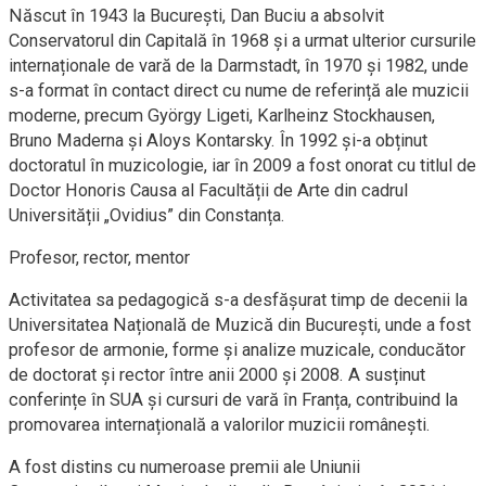
Născut în 1943 la București, Dan Buciu a absolvit
Conservatorul din Capitală în 1968 și a urmat ulterior cursurile
internaționale de vară de la Darmstadt, în 1970 și 1982, unde
s-a format în contact direct cu nume de referință ale muzicii
moderne, precum György Ligeti, Karlheinz Stockhausen,
Bruno Maderna și Aloys Kontarsky. În 1992 și-a obținut
doctoratul în muzicologie, iar în 2009 a fost onorat cu titlul de
Doctor Honoris Causa al Facultății de Arte din cadrul
Universității „Ovidius” din Constanța.
Profesor, rector, mentor
Activitatea sa pedagogică s-a desfășurat timp de decenii la
Universitatea Națională de Muzică din București, unde a fost
profesor de armonie, forme și analize muzicale, conducător
de doctorat și rector între anii 2000 și 2008. A susținut
conferințe în SUA și cursuri de vară în Franța, contribuind la
promovarea internațională a valorilor muzicii românești.
A fost distins cu numeroase premii ale Uniunii