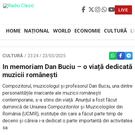
LIVE
HOME
NAȚIONAL
WORLD
ECONOMIE
CULTURĂ
L
CULTURĂ
23:24 / 23/03/2025
WHATSAPP
FACEBO
TEL
In memoriam Dan Buciu – o viață dedicată
muzicii românești
Compozitorul, muzicologul și profesorul Dan Buciu, una dintre
personalitățile marcante ale muzicii românești
contemporane, s-a stins din viață. Anunțul a fost făcut
duminică de Uniunea Compozitorilor și Muzicologilor din
România (UCMR), instituție din care a făcut parte timp de
decenii și căreia i-a dedicat o parte importantă din activitatea
sa.