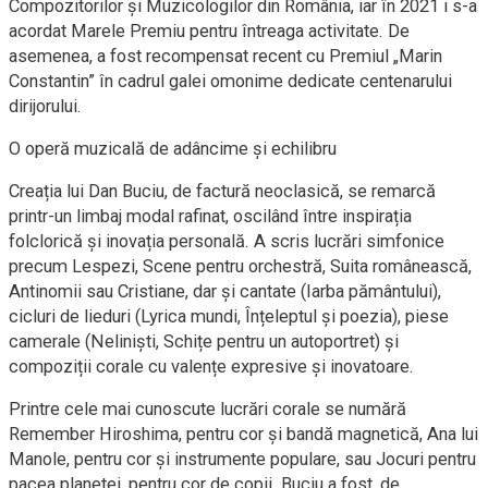
Compozitorilor și Muzicologilor din România, iar în 2021 i s-a
acordat Marele Premiu pentru întreaga activitate. De
asemenea, a fost recompensat recent cu Premiul „Marin
Constantin” în cadrul galei omonime dedicate centenarului
dirijorului.
O operă muzicală de adâncime și echilibru
Creația lui Dan Buciu, de factură neoclasică, se remarcă
printr-un limbaj modal rafinat, oscilând între inspirația
folclorică și inovația personală. A scris lucrări simfonice
precum Lespezi, Scene pentru orchestră, Suita românească,
Antinomii sau Cristiane, dar și cantate (Iarba pământului),
cicluri de lieduri (Lyrica mundi, Înțeleptul și poezia), piese
camerale (Neliniști, Schițe pentru un autoportret) și
compoziții corale cu valențe expresive și inovatoare.
Printre cele mai cunoscute lucrări corale se numără
Remember Hiroshima, pentru cor și bandă magnetică, Ana lui
Manole, pentru cor și instrumente populare, sau Jocuri pentru
pacea planetei, pentru cor de copii. Buciu a fost, de