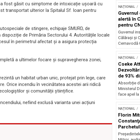
, a fost găsit cu simptome de intoxicație ușoară cu
NAȚIONAL
ost transportat ulterior la Spitalul Sf. Ioan pentru
Guvernul 
alertă în 
pentru C
autospeciale de stingere, echipaje SMURD, de
Guvernul ins
ispoziție de Primăria Sectorului 4. Autoritățile locale
Călărași și
esul în perimetrul afectat și a asigura protecția
Cernavodă G
NAȚIONAL
ompletă a ultimelor focare și supravegherea zonei,
Cseke Atti
Dezvoltări
de 93% d
rezintă un habitat urban unic, protejat prin lege, care
Absorbție d
. Orice incendiu în vecinătatea acestei arii ridică
Ministerul D
ologiștilor și comunității științifice.
face apel la 
ncendiului, nefiind exclusă varianta unei acțiuni
NAȚIONAL
Florin Mit
Constanţa
Parchetul
Preşedintel
Mitroi, audi