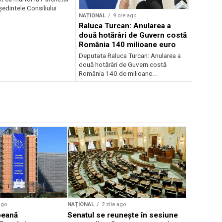
edintele Consiliului
NAȚIONAL
9 ore ago
Raluca Turcan: Anularea a
două hotărâri de Guvern costă
România 140 milioane euro
Deputata Raluca Turcan: Anularea a
două hotărâri de Guvern costă
România 140 de milioane...
NAȚIONAL
Diana Buz
curte nu s
proiect le
ago
NAȚIONAL
2 zile ago
peană
Senatul se reunește în sesiune