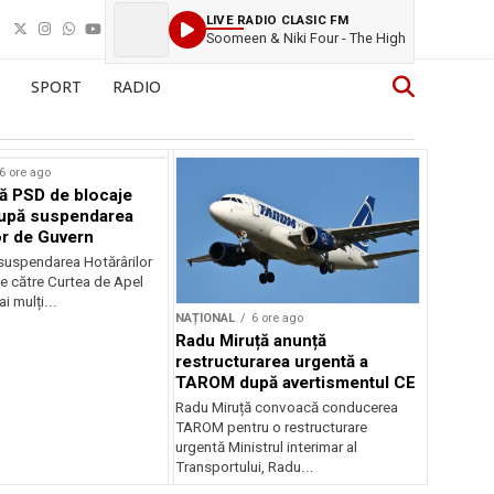
LIVE RADIO CLASIC FM
Soomeen & Niki Four - The High
SPORT
RADIO
6 ore ago
ă PSD de blocaje
după suspendarea
or de Guvern
 suspendarea Hotărârilor
e către Curtea de Apel
i mulți...
NAȚIONAL
6 ore ago
Radu Miruță anunță
restructurarea urgentă a
TAROM după avertismentul CE
Radu Miruță convoacă conducerea
TAROM pentru o restructurare
urgentă Ministrul interimar al
Transportului, Radu...