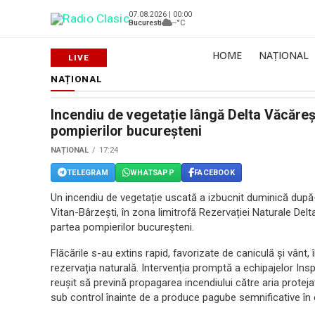
07.08.2026 | 00:00
Bucuresti
--°C
HOME
NAȚIONAL
NAȚIONAL
Incendiu de vegetație lângă Delta Văcăreș
pompierilor bucureșteni
NAȚIONAL
17:24
TELEGRAM
WHATSAPP
FACEBOOK
Un incendiu de vegetație uscată a izbucnit duminică după-
Vitan-Bârzești, în zona limitrofă Rezervației Naturale Del
partea pompierilor bucureșteni.
Flăcările s-au extins rapid, favorizate de caniculă și vânt,
rezervația naturală. Intervenția promptă a echipajelor Insp
reușit să prevină propagarea incendiului către aria protejată.
sub control înainte de a produce pagube semnificative în 