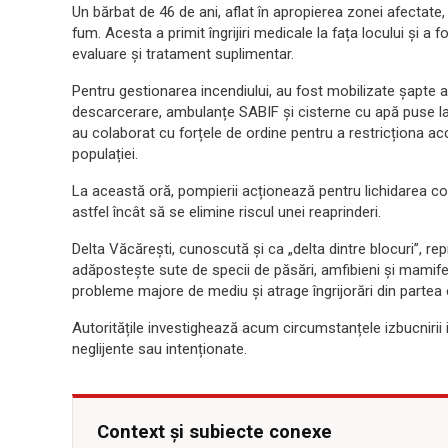
Un bărbat de 46 de ani, aflat în apropierea zonei afectate
fum. Acesta a primit îngrijiri medicale la fața locului și a f
evaluare și tratament suplimentar.
Pentru gestionarea incendiului, au fost mobilizate șapte 
descarcerare, ambulanțe SABIF și cisterne cu apă puse la d
au colaborat cu forțele de ordine pentru a restricționa acc
populației.
La această oră, pompierii acționează pentru lichidarea c
astfel încât să se elimine riscul unei reaprinderi.
Delta Văcărești, cunoscută și ca „delta dintre blocuri”, rep
adăpostește sute de specii de păsări, amfibieni și mamifere
probleme majore de mediu și atrage îngrijorări din partea ec
Autoritățile investighează acum circumstanțele izbucnirii i
neglijente sau intenționate.
Context și subiecte conexe