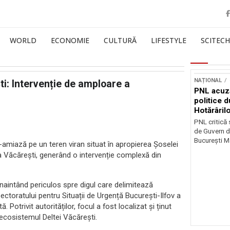
WORLD
ECONOMIE
CULTURĂ
LIFESTYLE
SCITECH
NAȚIONAL
ti: Intervenție de amploare a
PNL acuz
politice 
Hotărâril
PNL critică
de Guvern d
București Ma
amiază pe un teren viran situat în apropierea Șoselei
ta Văcărești, generând o intervenție complexă din
 înaintând periculos spre digul care delimitează
ectoratului pentru Situații de Urgență București-Ilfov a
 Potrivit autorităților, focul a fost localizat și ținut
ecosistemul Deltei Văcărești.