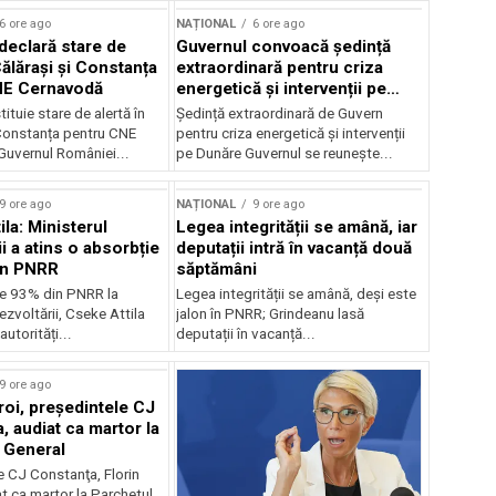
6 ore ago
NAȚIONAL
6 ore ago
declară stare de
Guvernul convoacă ședință
Călărași și Constanța
extraordinară pentru criza
NE Cernavodă
energetică și intervenții pe
Dunăre
tituie stare de alertă în
Ședință extraordinară de Guvern
 Constanța pentru CNE
pentru criza energetică și intervenții
uvernul României...
pe Dunăre Guvernul se reunește...
9 ore ago
NAȚIONAL
9 ore ago
la: Ministerul
Legea integrității se amână, iar
i a atins o absorbție
deputații intră în vacanță două
in PNRR
săptămâni
e 93% din PNRR la
Legea integrității se amână, deși este
ezvoltării, Cseke Attila
jalon în PNRR; Grindeanu lasă
autorități...
deputații în vacanță...
9 ore ago
roi, preşedintele CJ
, audiat ca martor la
 General
e CJ Constanţa, Florin
at ca martor la Parchetul