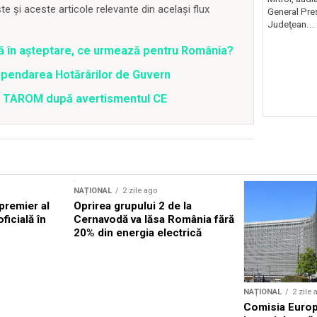
 și aceste articole relevante din același flux
General Preş
Judeţean...
ră în așteptare, ce urmează pentru România?
spendarea Hotărârilor de Guvern
 a TAROM după avertismentul CE
NAȚIONAL
2 zile ago
premier al
Oprirea grupului 2 de la
oficială în
Cernavodă va lăsa România fără
20% din energia electrică
NAȚIONAL
2 zile 
Comisia Euro