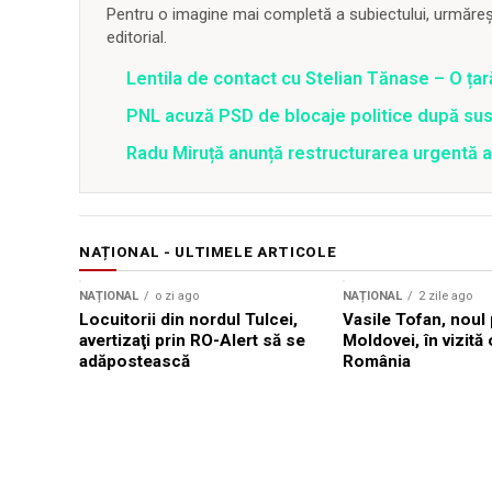
Pentru o imagine mai completă a subiectului, urmărește
editorial.
Lentila de contact cu Stelian Tănase – O ța
PNL acuză PSD de blocaje politice după su
Radu Miruță anunță restructurarea urgentă
NAȚIONAL - ULTIMELE ARTICOLE
NAȚIONAL
o zi ago
NAȚIONAL
2 zile ago
Locuitorii din nordul Tulcei,
Vasile Tofan, noul 
avertizaţi prin RO-Alert să se
Moldovei, în vizită 
adăpostească
România