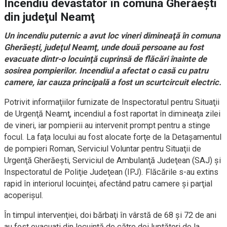
Incendiu devastator în comuna Gherăeşti
din judeţul Neamţ
Un incendiu puternic a avut loc vineri dimineaţă în comuna
Gherăeşti, judeţul Neamţ, unde două persoane au fost
evacuate dintr-o locuinţă cuprinsă de flăcări înainte de
sosirea pompierilor. Incendiul a afectat o casă cu patru
camere, iar cauza principală a fost un scurtcircuit electric.
Potrivit informaţiilor furnizate de Inspectoratul pentru Situaţii
de Urgenţă Neamţ, incendiul a fost raportat în dimineaţa zilei
de vineri, iar pompierii au intervenit prompt pentru a stinge
focul. La faţa locului au fost alocate forţe de la Detaşamentul
de pompieri Roman, Serviciul Voluntar pentru Situaţii de
Urgenţă Gherăeşti, Serviciul de Ambulanţă Judeţean (SAJ) şi
Inspectoratul de Poliţie Judeţean (IPJ). Flăcările s-au extins
rapid în interiorul locuinţei, afectând patru camere şi parţial
acoperişul.
În timpul intervenţiei, doi bărbaţi în vârstă de 68 şi 72 de ani
au fost evacuaţi din locuinţă de către doi luptători de la