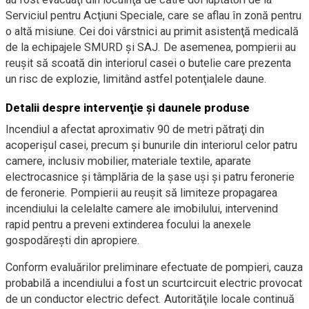
Serviciul pentru Acţiuni Speciale, care se aflau în zonă pentru
o altă misiune. Cei doi vârstnici au primit asistenţă medicală
de la echipajele SMURD şi SAJ. De asemenea, pompierii au
reuşit să scoată din interiorul casei o butelie care prezenta
un risc de explozie, limitând astfel potenţialele daune.
Detalii despre intervenţie şi daunele produse
Incendiul a afectat aproximativ 90 de metri pătraţi din
acoperişul casei, precum şi bunurile din interiorul celor patru
camere, inclusiv mobilier, materiale textile, aparate
electrocasnice şi tâmplăria de la şase uşi şi patru feronerie
de feronerie. Pompierii au reuşit să limiteze propagarea
incendiului la celelalte camere ale imobilului, intervenind
rapid pentru a preveni extinderea focului la anexele
gospodăreşti din apropiere.
Conform evaluărilor preliminare efectuate de pompieri, cauza
probabilă a incendiului a fost un scurtcircuit electric provocat
de un conductor electric defect. Autorităţile locale continuă