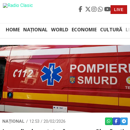
LIVE
HOME
NAȚIONAL
WORLD
ECONOMIE
CULTURĂ
L
NAȚIONAL
12:53 / 20/02/2026
WHATSAPP
FACEBO
TEL