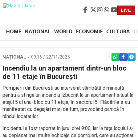
LIVE
HOME
NAȚIONAL
WORLD
ECONOMIE
CULTURĂ
L
NAȚIONAL
09:16 / 22/11/2025
WHATSAPP
FACEBO
TEL
Incendiu la un apartament dintr-un bloc
de 11 etaje în București
Pompierii din București au intervenit sâmbătă dimineață
pentru a stinge un incendiu izbucnit la un apartament situat la
etajul 5 al unui bloc cu 11 etaje, în sectorul 5. Flăcările s-au
manifestat cu degajări mari de fum, provocând panică în
rândul locatarilor.
Incidentul a fost raportat în jurul orei 9:00, iar la fața locului s-
au deplasat mai multe echipaje de pompieri, care au acționat