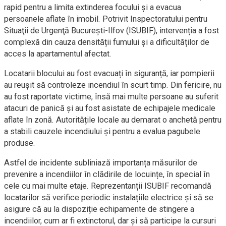
rapid pentru a limita extinderea focului și a evacua
persoanele aflate în imobil. Potrivit Inspectoratului pentru
Situaţii de Urgenţă Bucureşti-Ilfov (ISUBIF), intervenția a fost
complexă din cauza densității fumului și a dificultăților de
acces la apartamentul afectat.
Locatarii blocului au fost evacuați în siguranță, iar pompierii
au reușit să controleze incendiul în scurt timp. Din fericire, nu
au fost raportate victime, însă mai multe persoane au suferit
atacuri de panică și au fost asistate de echipajele medicale
aflate în zonă. Autoritățile locale au demarat o anchetă pentru
a stabili cauzele incendiului și pentru a evalua pagubele
produse.
Astfel de incidente subliniază importanța măsurilor de
prevenire a incendiilor în clădirile de locuințe, în special în
cele cu mai multe etaje. Reprezentanții ISUBIF recomandă
locatarilor să verifice periodic instalațiile electrice și să se
asigure că au la dispoziție echipamente de stingere a
incendiilor, cum ar fi extinctorul, dar și să participe la cursuri