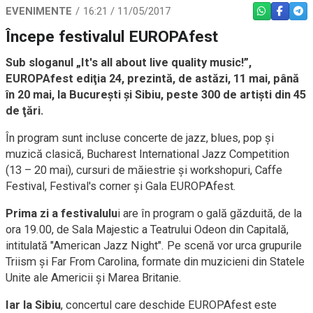
EVENIMENTE
16:21 / 11/05/2017
WHATSAPP
FACEBO
TEL
Începe festivalul EUROPAfest
Sub sloganul „It's all about live quality music!”,
EUROPAfest ediţia 24, prezintă, de astăzi, 11 mai, până
în 20 mai, la Bucureşti şi Sibiu, peste 300 de artişti din 45
de ţări.
În program sunt incluse concerte de jazz, blues, pop şi
muzică clasică, Bucharest International Jazz Competition
(13 – 20 mai), cursuri de măiestrie şi workshopuri, Caffe
Festival, Festival's corner şi Gala EUROPAfest.
Prima zi a festivalulu
i are în program o gală găzduită, de la
ora 19.00, de Sala Majestic a Teatrului Odeon din Capitală,
intitulată "American Jazz Night". Pe scenă vor urca grupurile
Triism şi Far From Carolina, formate din muzicieni din Statele
Unite ale Americii şi Marea Britanie.
Iar la Sibiu
, concertul care deschide EUROPAfest este