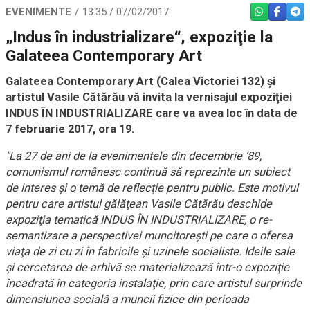
EVENIMENTE
13:35 / 07/02/2017
WHATSAPP
FACEBO
TEL
„Indus în industrializare“, expoziţie la
Galateea Contemporary Art
Galateea Contemporary Art (Calea Victoriei 132) şi
artistul Vasile Cătărău vă invita la vernisajul expoziţiei
INDUS ÎN INDUSTRIALIZARE care va avea loc în data de
7 februarie 2017, ora 19.
"La 27 de ani de la evenimentele din decembrie ’89,
comunismul românesc continuă să reprezinte un subiect
de interes şi o temă de reflecţie pentru public. Este motivul
pentru care artistul gălăţean Vasile Cătărău deschide
expoziţia tematică INDUS ÎN INDUSTRIALIZARE, o re-
semantizare a perspectivei muncitoreşti pe care o oferea
viaţa de zi cu zi în fabricile şi uzinele socialiste. Ideile sale
şi cercetarea de arhivă se materializează într-o expoziţie
încadrată în categoria instalaţie, prin care artistul surprinde
dimensiunea socială a muncii fizice din perioada