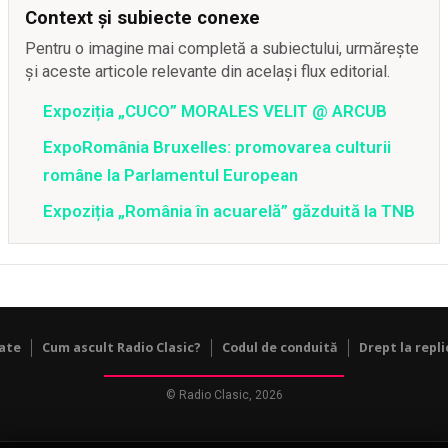
Context și subiecte conexe
Pentru o imagine mai completă a subiectului, urmărește
și aceste articole relevante din același flux editorial.
Expoziția „CUCO” MORALES VELIT @ ARCUB
ExpoRomânia Bruxelles: promovarea culturii
române la Parlamentul European
Expoziția „România în acuarelă” găzduită la TNB
tate
Cum ascult Radio Clasic?
Codul de conduită
Drept la repli
© Radio Clasic, 2026