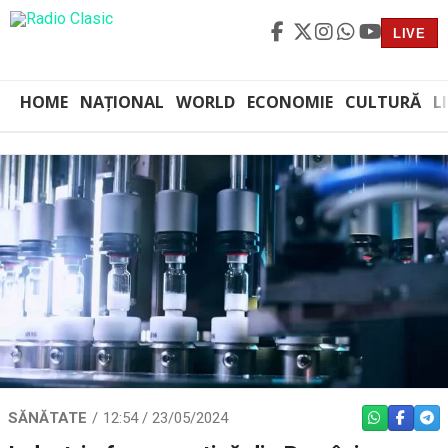
LIVE
HOME
NAȚIONAL
WORLD
ECONOMIE
CULTURĂ
L
SĂNĂTATE
12:54 / 23/05/2024
WHATSAPP
FACEBO
TEL