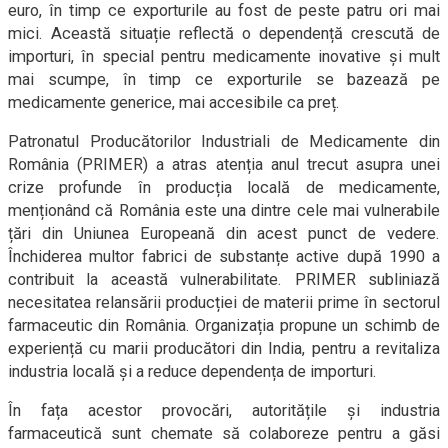
euro, în timp ce exporturile au fost de peste patru ori mai
mici. Această situație reflectă o dependență crescută de
importuri, în special pentru medicamente inovative și mult
mai scumpe, în timp ce exporturile se bazează pe
medicamente generice, mai accesibile ca preț.
Patronatul Producătorilor Industriali de Medicamente din
România (PRIMER) a atras atenția anul trecut asupra unei
crize profunde în producția locală de medicamente,
menționând că România este una dintre cele mai vulnerabile
țări din Uniunea Europeană din acest punct de vedere.
Închiderea multor fabrici de substanțe active după 1990 a
contribuit la această vulnerabilitate. PRIMER subliniază
necesitatea relansării producției de materii prime în sectorul
farmaceutic din România. Organizația propune un schimb de
experiență cu marii producători din India, pentru a revitaliza
industria locală și a reduce dependența de importuri.
În fața acestor provocări, autoritățile și industria
farmaceutică sunt chemate să colaboreze pentru a găsi