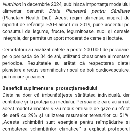
Nutrition
în decembrie 2024, subliniază importanța modelului
alimentar denumit
Dieta Planetară pentru Sănătate
(Planetary Health Diet). Acest regim alimentar, inspirat de
raportul de referință EAT-Lancet din 2019, pune accentul pe
consumul de legume, fructe, leguminoase, nuci și cereale
integrale, dar permite un aport moderat de carne și lactate.
Cercetătorii au analizat datele a peste 200.000 de persoane,
pe o perioadă de 34 de ani, utilizând chestionare alimentare
periodice. Rezultatele au arătat că respectarea dietei
planetare a redus semnificativ riscul de boli cardiovasculare,
pulmonare și cancer.
Beneficii suplimentare: protecția mediului
Dieta nu doar că îmbunătățește sănătatea individuală, dar
contribuie și la protejarea mediului. Persoanele care au urmat
acest model alimentar și-au redus emisiile de gaze cu efect
de seră cu 29% și utilizarea resurselor terenurilor cu 51%.
„Aceste schimbări sunt esențiale pentru reîmpădurire și
combaterea schimbărilor climatice,” a explicat profesorul