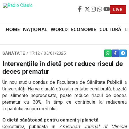
LIVE
HOME
NAȚIONAL
WORLD
ECONOMIE
CULTURĂ
L
SĂNĂTATE
17:12 / 05/01/2025
WHATSAPP
FACEBO
TEL
Intervențiile în dietă pot reduce riscul de
deces prematur
Un nou studiu condus de Facultatea de Sănătate Publică a
Universității Harvard arată că o alimentație echilibrată, bazată
pe alimente neprocesate, poate reduce riscul de deces
prematur cu 30%, în timp ce contribuie la reducerea
impactului asupra mediului.
O dietă sănătoasă pentru oameni și planetă
Cercetarea, publicată în
American Journal of Clinical