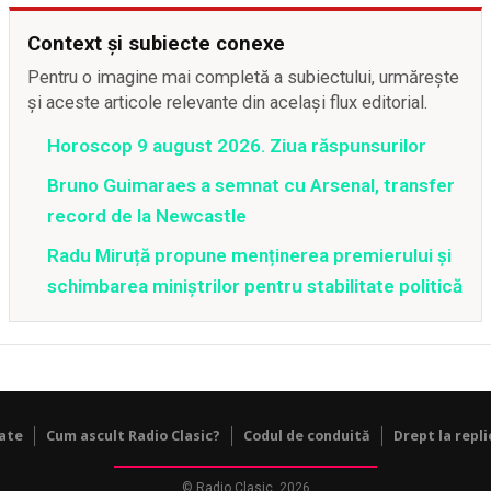
Context și subiecte conexe
Pentru o imagine mai completă a subiectului, urmărește
și aceste articole relevante din același flux editorial.
Horoscop 9 august 2026. Ziua răspunsurilor
Bruno Guimaraes a semnat cu Arsenal, transfer
record de la Newcastle
Radu Miruță propune menținerea premierului și
schimbarea miniștrilor pentru stabilitate politică
tate
Cum ascult Radio Clasic?
Codul de conduită
Drept la repli
© Radio Clasic, 2026