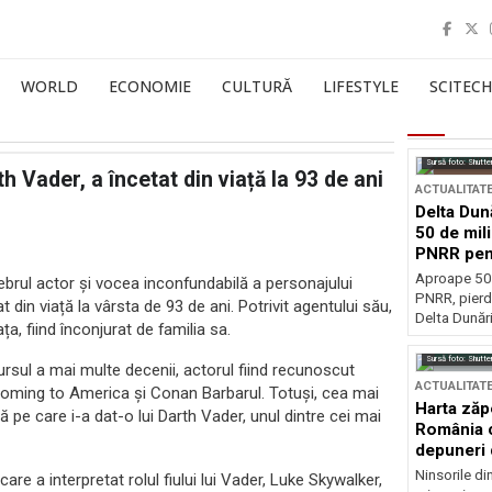
WORLD
ECONOMIE
CULTURĂ
LIFESTYLE
SCITECH
Sursă foto: Shutte
 Vader, a încetat din viață la 93 de ani
ACTUALITAT
Delta Dun
50 de mil
PNRR pen
esențiale
Aproape 50 
brul actor și vocea inconfundabilă a personajului
PNRR, pierdu
t din viață la vârsta de 93 de ani. Potrivit agentului său,
Delta Dunării
, fiind înconjurat de familia sa.
Sursă foto: Shutte
ursul a mai multe decenii, actorul fiind recunoscut
ACTUALITAT
 Coming to America și Conan Barbarul. Totuși, cea mai
Harta zăp
pe care i-a dat-o lui Darth Vader, unul dintre cei mai
România c
depuneri 
Ninsorile di
care a interpretat rolul fiului lui Vader, Luke Skywalker,