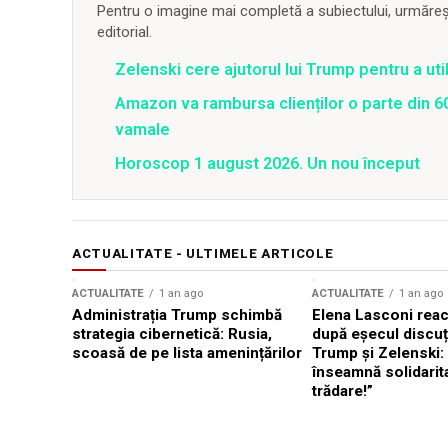
Pentru o imagine mai completă a subiectului, urmărește
editorial.
Zelenski cere ajutorul lui Trump pentru a util
Amazon va rambursa clienților o parte din 60
vamale
Horoscop 1 august 2026. Un nou început
ACTUALITATE - ULTIMELE ARTICOLE
ACTUALITATE
1 an ago
ACTUALITATE
1 an ago
Administrația Trump schimbă
Elena Lasconi rea
strategia cibernetică: Rusia,
după eșecul discuți
scoasă de pe lista amenințărilor
Trump și Zelenski:
înseamnă solidarit
trădare!”