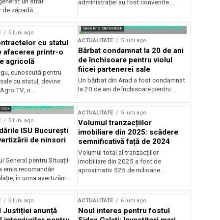
generat un strat
administrației au fost convenite...
v de zăpadă...
Sursă foto: Shutterstock
E
5 luni ago
ACTUALITATE
5 luni ago
ntractelor cu statul
Bărbat condamnat la 20 de ani
e afacerea printr-o
de închisoare pentru violul
e agricolă
fiicei partenerei sale
gu, cunoscută pentru
Un bărbat din Arad a fost condamnat
sale cu statul, devine
la 20 de ani de închisoare pentru...
 Agro TV, o...
rstock
ACTUALITATE
5 luni ago
E
5 luni ago
Volumul tranzacțiilor
rile ISU București
imobiliare din 2025: scădere
ertizării de ninsori
semnificativă față de 2024
Volumul total al tranzacțiilor
l General pentru Situații
imobiliare din 2025 a fost de
a emis recomandări
aproximativ 525 de milioane...
ție, în urma avertizării...
E
6 luni ago
ACTUALITATE
6 luni ago
 Justiției anunță
Noul interes pentru fostul