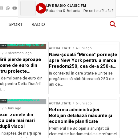
LIVE RADIO CLASIC FM
Babasha & Antonia - De ce te ui?i a?a?
SPORT
RADIO
rstock
ACTUALITATE
4 luni ago
E
3 săptămâni ago
Nava-școală “Mircea” pornește
ării pierde aproape
spre New York pentru a marca
ioane de euro din
Freedom250, cea de-a 250-a
tru proiecte
aniversare a Statelor Unite
În contextul în care Statele Unite se
de milioane de euro din
pregătesc să sărbătorească 250 de
ți pentru Delta Dunării
ani de...
...
rstock
ACTUALITATE
5 luni ago
E
5 luni ago
Reforma administrației:
ezii: zonele din
Bolojan detaliază măsurile și
u cele mai mari
economiile planificate
după viscol
Premierul Ilie Bolojan a anunțat că
n noaptea de marți spre
elementele fundamentale ale reformei