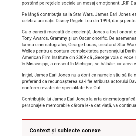
postând pe rețelele sociale un mesaj emoționant: „RIP Dad”
Pe lângă contribuția sa la Star Wars, James Earl Jones e
celebra animație Disney Regele Leu din 1994, dar și pentr
Cu o carieră marcată de excelență, Jones a fost onorat 
Tony Awards, Grammy și un Oscar onorific. De asemenea, 
lumea cinematografiei, George Lucas, creatorul Star Wars,
Welles pentru a contura complexitatea personajului Darth 
American Film Institute din 2009 că „George voia o voce 
în Mississippi, a crescut în Michigan, se bâlbâie, iar acea 
Inițial, James Earl Jones nu a dorit ca numele său să fie 
preferând ca recunoașterea să-i fie atribuită actorului Da
conform revistei de specialitate Far Out.
Contribuțiile lui James Earl Jones la arta cinematografică
personajele memorabile cărora le-a dat viață, va continua să
Context și subiecte conexe