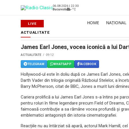
06.08.2026 | 22:30
Bucuresti
--°C
HOME
NAȚIONAL
ACTUALITATE
James Earl Jones, vocea iconică a lui Darth
ACTUALITATE
09:12
TELEGRAM
WHATSAPP
FACEBOOK
Hollywood-ul este în doliu după ce James Earl Jones, cele
Darth Vader din trilogia originală Războiul Stelelor, a înceta
Barry McPherson, citat de BBC, Jones a murit luni dimineața
Cariera prolifică a lui James Earl Jones s-a întins pe parc
pentru roluri în filme legendare precum Field of Dreams,
faimoasă contribuție a sa rămâne vocea profundă și gravă 
emblematici antagoniști din istoria cinematografiei.
Reacțiile nu au întârziat să apară, actorul Mark Hamill, cel 