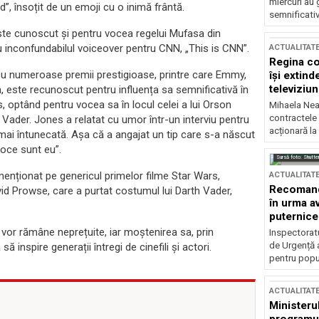
miercuri au 
, însoțit de un emoji cu o inimă frântă.
semnificati
ste cunoscut și pentru vocea regelui Mufasa din
u inconfundabilul voiceover pentru CNN, „This is CNN”.
ACTUALITAT
Regina co
cu numeroase premii prestigioase, printre care Emmy,
își extind
televiziun
este recunoscut pentru influența sa semnificativă în
 optând pentru vocea sa în locul celei a lui Orson
Mihaela Nea
contractele 
Vader. Jones a relatat cu umor într-un interviu pentru
acționară la
mai întunecată. Așa că a angajat un tip care s-a născut
voce sunt eu”.
Sursă foto: Shutte
menționat pe genericul primelor filme Star Wars,
ACTUALITAT
Recomandă
vid Prowse, care a purtat costumul lui Darth Vader,
în urma av
puternice
 vor rămâne neprețuite, iar moștenirea sa, prin
Inspectoratu
de Urgență 
 inspire generații întregi de cinefili și actori.
pentru popula
ACTUALITAT
Ministerul