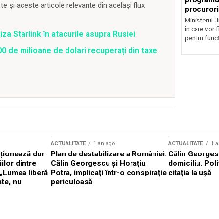
programul
 și aceste articole relevante din același flux
procurori
Ministerul Ju
în care vor f
iza Starlink în atacurile asupra Rusiei
pentru funcți
0 de milioane de dolari recuperați din taxe
ACTUALITATE
1 an ago
ACTUALITATE
1 a
cționează dur
Plan de destabilizare a României:
Călin Georgesc
ilor dintre
Călin Georgescu și Horațiu
domiciliu. Poli
 „Lumea liberă
Potra, implicați într-o conspirație
citația la ușă
ate, nu
periculoasă