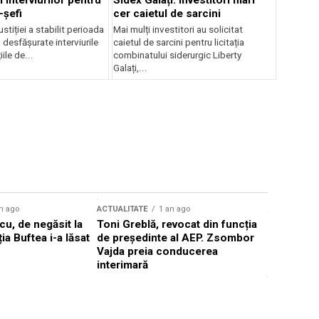
 interviurilor pentru
Sidex Galați: Investitori mari
-șefi
cer caietul de sarcini
stiției a stabilit perioada
Mai mulți investitori au solicitat
i desfășurate interviurile
caietul de sarcini pentru licitația
ile de...
combinatului siderurgic Liberty
Galați,...
n ago
ACTUALITATE
1 an ago
ACTUALITATE
u, de negăsit la
Toni Greblă, revocat din funcția
Ilie Boloj
ția Buftea i-a lăsat
de președinte al AEP. Zsombor
alegerilor
Vajda preia conducerea
constituți
interimară
concentră
viitoarelo