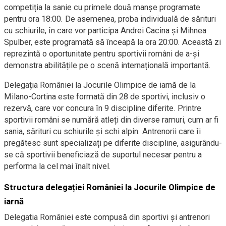
competiția la sanie cu primele două manșe programate
pentru ora 18:00. De asemenea, proba individuală de sărituri
cu schiurile, în care vor participa Andrei Cacina și Mihnea
Spulber, este programată să înceapă la ora 20:00. Această zi
reprezintă o oportunitate pentru sportivii români de a-și
demonstra abilitățile pe o scenă internațională importantă.
Delegația României la Jocurile Olimpice de iarnă de la
Milano-Cortina este formată din 28 de sportivi, inclusiv o
rezervă, care vor concura în 9 discipline diferite. Printre
sportivii români se numără atleți din diverse ramuri, cum ar fi
sania, sărituri cu schiurile și schi alpin. Antrenorii care îi
pregătesc sunt specializați pe diferite discipline, asigurându-
se că sportivii beneficiază de suportul necesar pentru a
performa la cel mai înalt nivel.
Structura delegației României la Jocurile Olimpice de
iarnă
Delegatia României este compusă din sportivi și antrenori