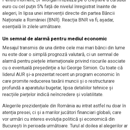
euro cu cel puțin 5% față de nivelul înregistrat înainte de
alegeri, în lipsa unei intervenții directe din partea Băncii
Naționale a României (BNR). Reacția BNR va fi, așadar,
esențială în zilele următoare.
Un semnal de alarmă pentru mediul economic
Mesajul transmis de una dintre cele mai mari bănci din lume
nu este doar o simplă prognoză valutară, ci un semnal de
alarmă pentru piețele internaționale privind riscurile asociate
cu o eventuală președinție a lui George Simion. Cu toate că
liderul AUR și-a prezentat recent un program economic în
care promite reducerea taxării muncii și o restructurare
profundă a aparatului bugetar, lipsa detaliilor tehnice și
reacțiile piețelor indică neîncredere și volatilitate.
Alegerile prezidențiale din România au intrat astfel nu doar în
atenția presei, ci și a marilor jucători financiari globali, care
vor urmări cu interes evoluția politică și economică din
București în perioada următoare. Turul al doilea al alegerilor ar