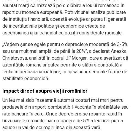
anunțat marți că mizează pe o slăbire a leului românesc în
raport cu moneda europeană. Potrivit unei analize publicate
de instituția financiară, această evoluție ar putea fi generată
de incertitudinile politice și economice create de
ascensiunea unui candidat cu poziții considerate radicale.
„Vedem șanse egale pentru o depreciere moderată de 3-5%
sau una mult mai amplă, de până la 20%”, a declarat Anezka
Christovova, analistă în cadrul JPMorgan, care a avertizat că
autoritățile române ar putea permite o slăbire controlată a
leului în perioada următoare, în lipsa unor semnale ferme de
stabilitate economică.
Impact direct asupra vieții românilor
Un leu mai slab înseamnă automat costuri mai mari pentru
produsele din import, combustibil, vacanțe în străinătate sau
rate bancare în euro. Orice depreciere se resimte rapid în
buzunarele românilor, iar o scădere de 5% a leului ar putea
aduce un val de scumpiri încă din această vară.