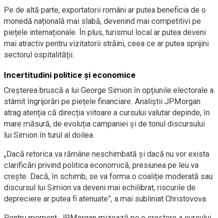
Pe de altă parte, exportatorii români ar putea beneficia de o
monedă națională mai slabă, devenind mai competitivi pe
piețele internaționale. În plus, turismul local ar putea deveni
mai atractiv pentru vizitatorii străini, ceea ce ar putea sprijini
sectorul ospitalității.
Incertitudini politice și economice
Creșterea bruscă a lui George Simion în opțiunile electorale a
stârnit îngrijorări pe piețele financiare. Analiștii JPMorgan
atrag atenția că direcția viitoare a cursului valutar depinde, în
mare măsură, de evoluția campaniei și de tonul discursului
lui Simion în turul al doilea.
„Dacă retorica va rămâne neschimbată și dacă nu vor exista
clarificări privind politica economică, presiunea pe leu va
crește. Dacă, în schimb, se va forma o coaliție moderată sau
discursul lui Simion va deveni mai echilibrat, riscurile de
depreciere ar putea fi atenuate”, a mai subliniat Christovova.
Pentru moment, JPMorgan mizează pe o creștere a cursului