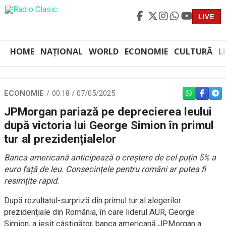
LIVE
HOME
NAȚIONAL
WORLD
ECONOMIE
CULTURĂ
L
ECONOMIE
00:18 / 07/05/2025
WHATSAPP
FACEBO
TEL
JPMorgan pariază pe deprecierea leului
după victoria lui George Simion în primul
tur al prezidențialelor
Banca americană anticipează o creștere de cel puțin 5% a
euro față de leu. Consecințele pentru români ar putea fi
resimțite rapid.
După rezultatul-surpriză din primul tur al alegerilor
prezidențiale din România, în care liderul AUR, George
Simion, a ieșit câștigător, banca americană JPMorgan a