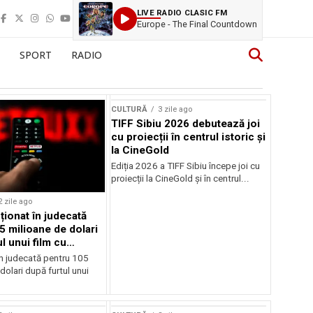
LIVE RADIO CLASIC FM
Europe - The Final Countdown
SPORT
RADIO
CULTURĂ
3 zile ago
TIFF Sibiu 2026 debutează joi
cu proiecții în centrul istoric și
la CineGold
Ediția 2026 a TIFF Sibiu începe joi cu
proiecții la CineGold și în centrul...
2 zile ago
cționat în judecată
5 milioane de dolari
l unui film cu
Cage
în judecată pentru 105
dolari după furtul unui