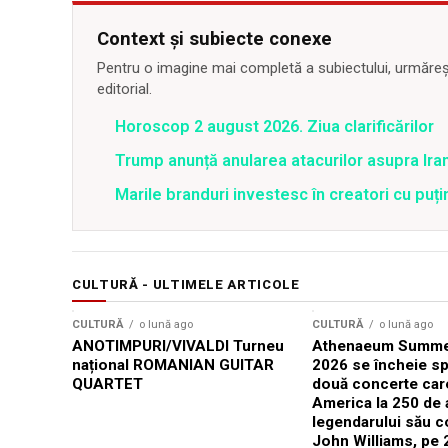
Context și subiecte conexe
Pentru o imagine mai completă a subiectului, urmărește
editorial.
Horoscop 2 august 2026. Ziua clarificărilor
Trump anunță anularea atacurilor asupra Iran
Marile branduri investesc în creatori cu puți
CULTURĂ - ULTIMELE ARTICOLE
CULTURĂ
o lună ago
CULTURĂ
o lună ago
ANOTIMPURI/VIVALDI Turneu
Athenaeum Summer
național ROMANIAN GUITAR
2026 se încheie sp
QUARTET
două concerte car
America la 250 de 
legendarului său 
John Williams, pe 2