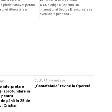
internaționale și ansambluri
 a pledat vinovat pentru
A XX-a ediție a Concursului
orchestrale românești de
 unei altercații la un
Internațional George Enescu, care va
prestigiu, în programul
avea loc în perioada 23...
Concursului Enescu 2026
CULTURĂ
o lună ago
 ago
CULTURĂ
„Cantafabule” revine la Operetă
 interpretare
Athenaeu
și aprofundare în
2026 Laur
i pentru
Grammy, C
i de până în 25 de
reuni sub
ul Cristian
Română de
Janoska î