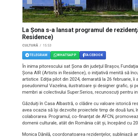
La Șona s-a lansat programul de rezidenţă 
Residence)
CULTURĂ
15:53
TELEGRAM
WHATSAPP
FACEBOOK
În inima pitorescului sat Şona din judeţul Braşov, Fundaţi
Şona AIR (Artists in Residence), o iniţiativă menită să înc
artistice. Ediția pilot din 2024, demarată la 26 februarie,
pseudonimul Vazelina, ilustratoare și designer grafic, și
membri ai colectivului Super:Serios, recunoscuți pentru inter
Găzduiți în Casa Albastră, o clădire cu valoare istorică res
avea ocazia să își dezvolte proiectele timp de două luni, î
colaborarea. Programul, co-finanțat de AFCN, promovează in
domenii culturale, atât din România cât și, începând cu 202
Monica Dănilă, coordonatoarea rezidenţelor, subliniază an