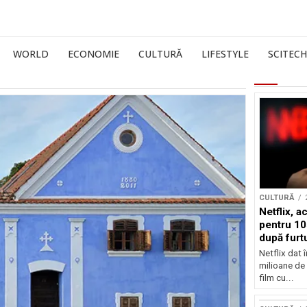
WORLD
ECONOMIE
CULTURĂ
LIFESTYLE
SCITECH
CULTURĂ
Netflix, a
pentru 10
după furtu
Nicolas 
Netflix dat 
milioane de 
film cu...