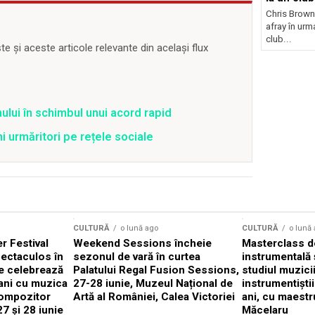
Chris Brown
afray în urma
club...
 și aceste articole relevante din același flux
ului în schimbul unui acord rapid
ni urmăritori pe rețele sociale
CULTURĂ
o lună ago
CULTURĂ
o lună
 Festival
Weekend Sessions încheie
Masterclass de
ectaculos în
sezonul de vară în curtea
instrumentală 
e celebrează
Palatului Regal Fusion Sessions,
studiul muzici
ani cu muzica
27-28 iunie, Muzeul Național de
instrumentiști
compozitor
Artă al României, Calea Victoriei
ani, cu maestr
7 și 28 iunie
Măcelaru