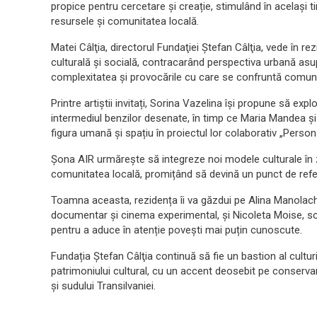
propice pentru cercetare și creație, stimulând în același t
resursele și comunitatea locală.
Matei Câlţia, directorul Fundaţiei Ştefan Câlţia, vede în r
culturală și socială, contracarând perspectiva urbană asupr
complexitatea și provocările cu care se confruntă comunit
Printre artiștii invitați, Sorina Vazelina își propune să expl
intermediul benzilor desenate, în timp ce Maria Mandea și
figura umană și spațiu în proiectul lor colaborativ „Persona
Şona AIR urmărește să integreze noi modele culturale în zona
comunitatea locală, promițând să devină un punct de refe
Toamna aceasta, rezidența îi va găzdui pe Alina Manolache,
documentar și cinema experimental, și Nicoleta Moise, scri
pentru a aduce în atenție povești mai puțin cunoscute.
Fundația Ştefan Câlţia continuă să fie un bastion al culturii 
patrimoniului cultural, cu un accent deosebit pe conserva
și sudului Transilvaniei.