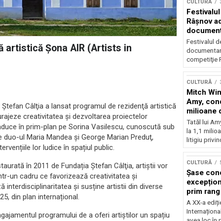
CULTURĂ
Festivalul
Râşnov a
documenta
premieră
Festivalul d
artistică Şona AIR (Artists in
documentare
competiţie F
CULTURĂ
Mitch Win
Amy, cond
a Ştefan Câlţia a lansat programul de rezidenţă artistică
milioane 
urajeze creativitatea și dezvoltarea proiectelor
litigiu pie
Tatăl lui A
 îi aduce în prim-plan pe Sorina Vasilescu, cunoscută sub
la 1,1 milio
 pe duo-ul Maria Mandea și George Marian Preduţ,
litigiu privin
vențiile lor ludice în spațiul public.
CULTURĂ
taurată în 2011 de Fundația Ştefan Câlţia, artiștii vor
Șase con
ntr-un cadru ce favorizează creativitatea și
excepționa
terdisciplinaritatea și susține artistii din diverse
prim rang
5, din plan internațional.
internați
A XX-a ediți
orchestra
Internaționa
gajamentul programului de a oferi artiștilor un spațiu
prestigiu
avea loc în 