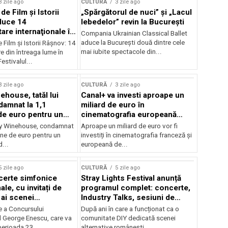
3 zile ago
CULTURĂ
3 zile ago
 de Film şi Istorii
„Spărgătorul de nuci” și „Lacul
duce 14
lebedelor” revin la București
re internaţionale în
Compania Ukrainian Classical Ballet
aduce la București două dintre cele
e Film şi Istorii Râşnov: 14
mai iubite spectacole din...
 din întreaga lume în
estivalul...
3 zile ago
CULTURĂ
3 zile ago
ehouse, tatăl lui
Canal+ va investi aproape un
amnat la 1,1
miliard de euro în
de euro pentru un
cinematografia europeană
rdut
până în 2032
my Winehouse, condamnat
Aproape un miliard de euro vor fi
ane de euro pentru un
investiți în cinematografia franceză și
d...
europeană de...
5 zile ago
CULTURĂ
5 zile ago
certe simfonice
Stray Lights Festival anunță
le, cu invitați de
programul complet: concerte,
 ai scenei
Industry Talks, sesiuni de
onale și ansambluri
audiție și noi opțiuni de
e a Concursului
După ani în care a funcționat ca o
le românești de
participare pentru public
l George Enescu, care va
comunitate DIY dedicată scenei
, în programul
perioada 23...
alternative românești,...