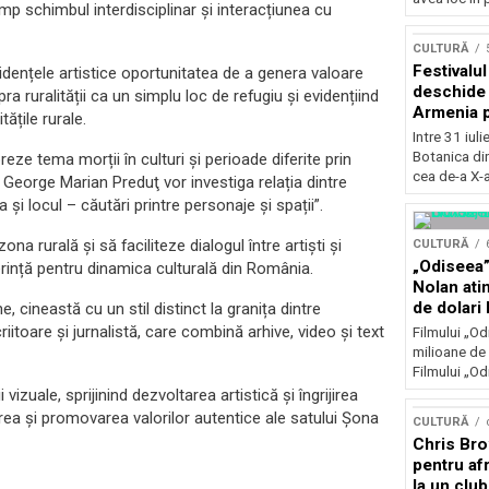
imp schimbul interdisciplinar și interacțiunea cu
Concursu
CULTURĂ
Festivalu
ezidențele artistice oportunitatea de a genera valoare
deschide 
a ruralității ca un simplu loc de refugiu și evidențiind
Armenia pr
ățile rurale.
patrimoniu
Intre 31 iul
august, l
Botanica di
oreze tema morții în culturi și perioade diferite prin
Bucuresti
cea de-a X-a
 George Marian Preduţ vor investiga relația dintre
 și locul – căutări printre personaje și spații”.
 rurală și să faciliteze dialogul între artiști și
CULTURĂ
„Odiseea”
rință pentru dinamica culturală din România.
Nolan ati
de dolari 
 cineastă cu un stil distinct la granița dintre
itoare și jurnalistă, care combină arhive, video și text
Filmului „Od
milioane de 
Filmului „Od
vizuale, sprijinind dezvoltarea artistică și îngrijirea
rea și promovarea valorilor autentice ale satului Şona
CULTURĂ
Chris Bro
pentru afr
la un clu