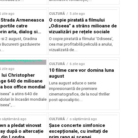
lui Enescu 2026
5 zile ago
CULTURĂ
5 zile ago
l Strada Armeneasca
O copie piratată a filmului
portile catre
„Odiseea” a strâns milioane de
in arta, dialog si
vizualizări pe rețele sociale
, intre 31 iulie si 2
ie si 2 august, Gradina
O copie piratată a filmului 'Odiseea',
a Gradina Botanica din
n Bucuresti gazduieste
cea mai profitabilă peliculă a anului,
...
vizualizată de...
CULTURĂ
6 zile ago
6 zile ago
10 filme care vor domina luna
 lui Christopher
august
nge 640 de milioane
Luna august aduce o serie
la box office mondial
impresionantă de premiere
iseea” a atins 640 de
cinematografice, de la noul thriller
dolari în încasări mondiale
post-apocaliptic...
iseea”,...
o săptămână ago
CULTURĂ
o săptămână ago
wn a pledat vinovat
Șase concerte simfonice
ay după o altercație
excepționale, cu invitați de
b din Londra
prim rang ai scenei