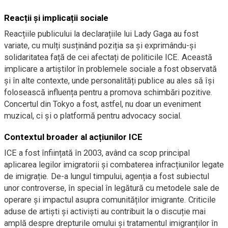
Reacții și implicații sociale
Reacțiile publicului la declarațiile lui Lady Gaga au fost
variate, cu mulți susținând poziția sa și exprimându-și
solidaritatea față de cei afectați de politicile ICE. Această
implicare a artiștilor în problemele sociale a fost observată
și în alte contexte, unde personalități publice au ales să își
folosească influența pentru a promova schimbări pozitive.
Concertul din Tokyo a fost, astfel, nu doar un eveniment
muzical, ci și o platformă pentru advocacy social.
Contextul broader al acțiunilor ICE
ICE a fost înființată în 2003, având ca scop principal
aplicarea legilor imigratorii și combaterea infracțiunilor legate
de imigrație. De-a lungul timpului, agenția a fost subiectul
unor controverse, în special în legătură cu metodele sale de
operare și impactul asupra comunităților imigrante. Criticile
aduse de artiști și activiști au contribuit la o discuție mai
amplă despre drepturile omului și tratamentul imigranților în