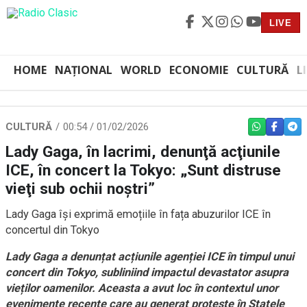
LIVE
HOME
NAȚIONAL
WORLD
ECONOMIE
CULTURĂ
L
CULTURĂ
00:54 / 01/02/2026
WHATSAPP
FACEBO
TEL
Lady Gaga, în lacrimi, denunţă acţiunile
ICE, în concert la Tokyo: „Sunt distruse
vieţi sub ochii noştri”
Lady Gaga își exprimă emoțiile în fața abuzurilor ICE în
concertul din Tokyo
Lady Gaga a denunțat acțiunile agenției ICE în timpul unui
concert din Tokyo, subliniind impactul devastator asupra
vieților oamenilor. Aceasta a avut loc în contextul unor
evenimente recente care au generat proteste în Statele