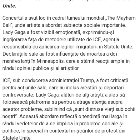
Unite.
Concertul a avut loc în cadrul turneului mondial „The Mayhem
Ball”, unde artista a abordat subiecte sociale importante.
Lady Gaga a fost vizibil emoționată, exprimându-și
îngrijorarea față de metodele utilizate de ICE, agenția
responsabilă cu aplicarea legilor imigratorii în Statele Unite.
Declarațiile sale au fost influențate de moartea a doi
manifestanți în Minneapolis, care a stârnit reacții ample în
rândul opiniei publice și al artiștilor.
ICE, sub conducerea administrației Trump, a fost criticată
pentru acțiunile sale, care au inclus arestări și deportări
controversate. Lady Gaga, alături de alți artiști, a ales să
folosească platforma sa pentru a atrage atenția asupra
acestor probleme, subliniind că „sunt distruse vieți sub ochii
noștri”. Această abordare reflectă o tendință mai largă în
rândul vedetelor de a se implica în probleme sociale și
politice, în special în contextul mișcărilor de protest din
Statele Unite.