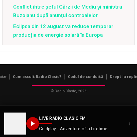
Conflict între şeful Gărzii de Mediu şi ministra
Buzoianu după anunţul controalelor
Eclipsa din 12 august va reduce temporar
producția de energie solară în Europa
tate
Cum ascult Radio Clasic?
Codul de conduită
Drept la repli
© Radio Clasic, 2026
LIVE RADIO CLASIC FM
↓
Coldplay - Adventure of a Lifetime