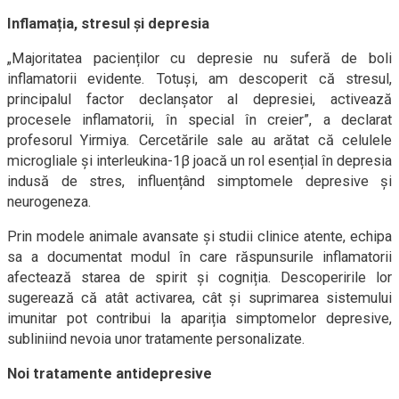
Inflamația, stresul și depresia
„Majoritatea pacienților cu depresie nu suferă de boli
inflamatorii evidente. Totuși, am descoperit că stresul,
principalul factor declanșator al depresiei, activează
procesele inflamatorii, în special în creier”, a declarat
profesorul Yirmiya. Cercetările sale au arătat că celulele
microgliale și interleukina-1β joacă un rol esențial în depresia
indusă de stres, influențând simptomele depresive și
neurogeneza.
Prin modele animale avansate și studii clinice atente, echipa
sa a documentat modul în care răspunsurile inflamatorii
afectează starea de spirit și cogniția. Descoperirile lor
sugerează că atât activarea, cât și suprimarea sistemului
imunitar pot contribui la apariția simptomelor depresive,
subliniind nevoia unor tratamente personalizate.
Noi tratamente antidepresive