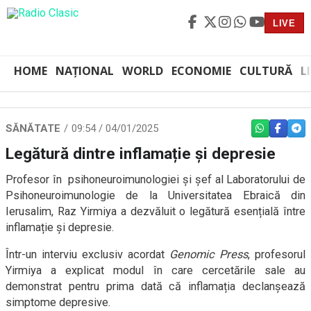
LIVE
HOME
NAȚIONAL
WORLD
ECONOMIE
CULTURĂ
L
SĂNĂTATE
09:54 / 04/01/2025
WHATSAPP
FACEBO
TEL
Legătură dintre inflamație și depresie
Profesor în psihoneuroimunologiei și șef al Laboratorului de
Psihoneuroimunologie de la Universitatea Ebraică din
Ierusalim, Raz Yirmiya a dezvăluit o legătură esențială între
inflamație și depresie.
Într-un interviu exclusiv acordat
Genomic Press
, profesorul
Yirmiya a explicat modul în care cercetările sale au
demonstrat pentru prima dată că inflamația declanșează
simptome depresive.