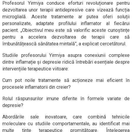
Profesorul Yirmiya conduce eforturi revoluționare pentru
dezvoltarea unor terapii antidepresive care vizează funcția
microglială. Aceste tratamente ar putea oferi soluții
personalizate, adaptate profilului inflamator al fiecărui
pacient. „Obiectivul meu este să valorific aceste cunoștințe
pentru a accelera dezvoltarea de terapii care să
îmbunătățească sănătatea mintală”, a explicat cercetătorul.
Studiile profesorului Yirmiya asupra conexiunii complexe
dintre inflamație și depresie ridică întrebări esențiale despre
intervențiile terapeutice viitoare:
Cum pot noile tratamente să acționeze mai eficient în
procesele inflamatorii din creier?
Rolul răspunsurilor imune diferite în formele variate de
depresie?
Abordările sale inovatoare, care combină tehnicile
moleculare cu studiile comportamentale, au identificat mai
multe ținte terapeutice promițătoare. Înțelegerea