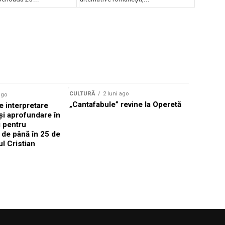
lui Enescu 2026
CULTURĂ
2 luni ago
ago
CULTURĂ
„Cantafabule” revine la Operetă
 interpretare
Athenaeu
și aprofundare în
2026 Laur
i pentru
Grammy, C
i de până în 25 de
reuni sub
ul Cristian
Română de
Janoska î
pe 20 iuni