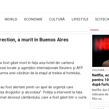
WORLD
ECONOMIE
CULTURĂ
LIFESTYLE
SCITECH
ection, a murit în Buenos Aires
fost găsit mort în fața unui hotel din cartierul
ei locale și agențiilor internaționale Reuters și AFP.
CULTURĂ
urma unei căzături de la etajul al treilea al hotelului,
Netflix, a
pentru 10
după furtu
le au fost alertate printr-un apel de urgență care
Nicolas 
Netflix dat 
 drogurilor și alcoolului”. Poliția a intervenit la fața
milioane de 
irmat decesul cântărețului, care a fost găsit într-o curte
film cu...