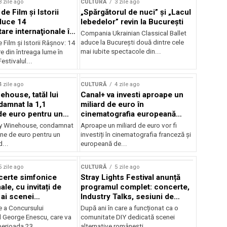
3 zile ago
CULTURĂ
3 zile ago
 de Film şi Istorii
„Spărgătorul de nuci” și „Lacul
duce 14
lebedelor” revin la București
re internaţionale în
Compania Ukrainian Classical Ballet
aduce la București două dintre cele
e Film şi Istorii Râşnov: 14
mai iubite spectacole din...
 din întreaga lume în
estivalul...
4 zile ago
CULTURĂ
4 zile ago
ehouse, tatăl lui
Canal+ va investi aproape un
amnat la 1,1
miliard de euro în
de euro pentru un
cinematografia europeană
rdut
până în 2032
my Winehouse, condamnat
Aproape un miliard de euro vor fi
ane de euro pentru un
investiți în cinematografia franceză și
d...
europeană de...
5 zile ago
CULTURĂ
5 zile ago
certe simfonice
Stray Lights Festival anunță
le, cu invitați de
programul complet: concerte,
 ai scenei
Industry Talks, sesiuni de
onale și ansambluri
audiție și noi opțiuni de
e a Concursului
După ani în care a funcționat ca o
le românești de
participare pentru public
l George Enescu, care va
comunitate DIY dedicată scenei
, în programul
perioada 23...
alternative românești,...