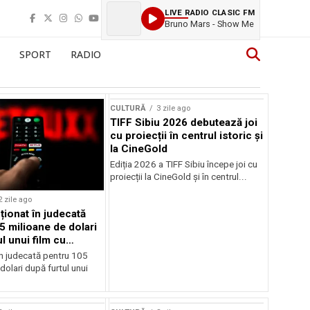
LIVE RADIO CLASIC FM
Bruno Mars - Show Me
SPORT
RADIO
CULTURĂ
3 zile ago
TIFF Sibiu 2026 debutează joi
cu proiecții în centrul istoric și
la CineGold
Ediția 2026 a TIFF Sibiu începe joi cu
proiecții la CineGold și în centrul...
2 zile ago
cționat în judecată
5 milioane de dolari
l unui film cu
Cage
în judecată pentru 105
dolari după furtul unui