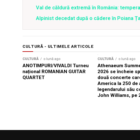
Val de căldură extremă în România: temperat
Alpinist decedat după o cădere în Poiana Țapu
CULTURĂ - ULTIMELE ARTICOLE
CULTURĂ
o lună ago
CULTURĂ
o lună ago
ANOTIMPURI/VIVALDI Turneu
Athenaeum Summer
național ROMANIAN GUITAR
2026 se încheie sp
QUARTET
două concerte car
America la 250 de 
legendarului său 
John Williams, pe 2