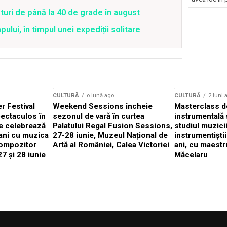
Concursu
uri de până la 40 de grade în august
lui, în timpul unei expediții solitare
CULTURĂ
o lună ago
CULTURĂ
2 luni 
 Festival
Weekend Sessions încheie
Masterclass de
ectaculos în
sezonul de vară în curtea
instrumentală 
e celebrează
Palatului Regal Fusion Sessions,
studiul muzici
ani cu muzica
27-28 iunie, Muzeul Național de
instrumentiști
compozitor
Artă al României, Calea Victoriei
ani, cu maestr
7 și 28 iunie
Măcelaru