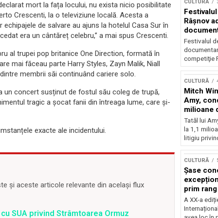
CULTURĂ
eclarat mort la fața locului, nu exista nicio posibilitate
Festivalul
berto Crescenti, la o televiziune locală. Acesta a
Râşnov a
iar echipajele de salvare au ajuns la hotelul Casa Sur în
documenta
cedat era un cântăreț celebru,” a mai spus Crescenti.
premieră
Festivalul d
documentare
u al trupei pop britanice One Direction, formată în
competiţie F
are mai făceau parte Harry Styles, Zayn Malik, Niall
dintre membrii săi continuând cariere solo.
CULTURĂ
Mitch Win
la un concert susținut de fostul său coleg de trupă,
Amy, cond
mentul tragic a șocat fanii din întreaga lume, care și-
milioane 
litigiu pie
Tatăl lui A
la 1,1 milio
cumstanțele exacte ale incidentului.
litigiu privin
CULTURĂ
Șase con
excepționa
 și aceste articole relevante din același flux
prim rang
internați
A XX-a ediți
orchestra
Internaționa
rd cu SUA privind Strâmtoarea Ormuz
prestigiu
avea loc în 