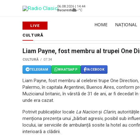
06.08.2026 | 14:44
Bucuresti
--°C
HOME
NAȚIONAL
CULTURĂ
Liam Payne, fost membru al trupei One Dir
CULTURĂ
07:34
TELEGRAM
WHATSAPP
FACEBOOK
Liam Payne, fost membru al celebrei trupe One Direction, a 
Palermo, în capitala Argentinei, Buenos Aires, conform pres
Muzicianul britanic, în vârstă de 31 de ani, ar fi decedat în 
unde era cazat.
Potrivit publicațiilor locale
La Nacion
și
Clarin
, autorități
menționa prezența unui „bărbat agresiv, posibil sub influența
locului, iar serviciile de ambulanță sosite la hotel au conf
interioară a clădirii.