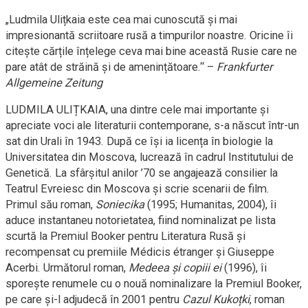
„Ludmila Ulițkaia este cea mai cunoscută și mai
impresionantă scriitoare rusă a timpurilor noastre. Oricine îi
citește cărțile înțelege ceva mai bine această Rusie care ne
pare atât de străină și de amenințătoare.“ –
Frankfurter
Allgemeine Zeitung
LUDMILA ULIȚKAIA, una dintre cele mai importante și
apreciate voci ale literaturii contemporane, s-a născut într-un
sat din Urali în 1943. După ce își ia licența în biologie la
Universitatea din Moscova, lucrează în cadrul Institutului de
Genetică. La sfârșitul anilor ’70 se angajează consilier la
Teatrul Evreiesc din Moscova și scrie scenarii de film.
Primul său roman,
Soniecika
(1995; Humanitas, 2004), îi
aduce instantaneu notorietatea, fiind nominalizat pe lista
scurtă la Premiul Booker pentru Literatura Rusă și
recompensat cu premiile Médicis étranger și Giuseppe
Acerbi. Următorul roman,
Medeea și copiii ei
(1996), îi
sporește renumele cu o nouă nominalizare la Premiul Booker,
pe care și-l adjudecă în 2001 pentru
Cazul Kukoțki
, roman