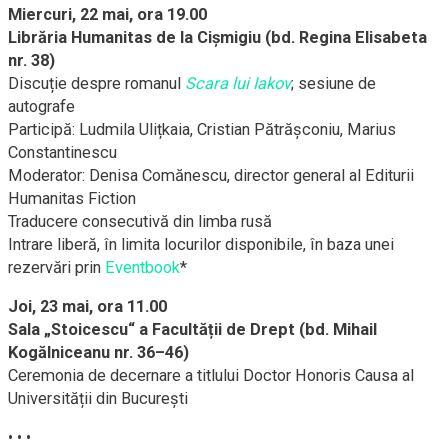
Miercuri, 22 mai, ora 19.00
Librăria Humanitas de la Cișmigiu (bd. Regina Elisabeta
nr. 38)
Discuție despre romanul
Scara lui Iakov
; sesiune de
autografe
Participă: Ludmila Ulițkaia, Cristian Pătrășconiu, Marius
Constantinescu
Moderator: Denisa Comănescu, director general al Editurii
Humanitas Fiction
Traducere consecutivă din limba rusă
Intrare liberă, în limita locurilor disponibile, în baza unei
rezervări prin
Eventbook
*
Joi, 23 mai, ora 11.00
Sala „Stoicescu“ a Facultății de Drept (bd. Mihail
Kogălniceanu nr. 36–46)
Ceremonia de decernare a titlului Doctor Honoris Causa al
Universității din București
• • •