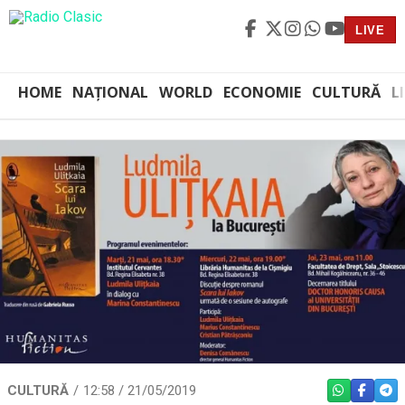
LIVE
HOME
NAȚIONAL
WORLD
ECONOMIE
CULTURĂ
L
CULTURĂ
12:58 / 21/05/2019
WHATSAPP
FACEBO
TEL