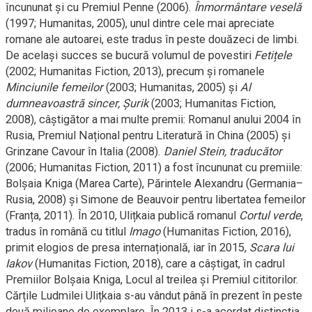
încununat și cu Premiul Penne (2006).
Înmormântare veselă
(1997; Humanitas, 2005), unul dintre cele mai apreciate
romane ale autoarei, este tradus în peste douăzeci de limbi.
De același succes se bucură volumul de povestiri
Fetițele
(2002; Humanitas Fiction, 2013), precum și romanele
Minciunile femeilor
(2003; Humanitas, 2005) și
Al
dumneavoastră sincer, Șurik
(2003; Humanitas Fiction,
2008), câștigător a mai multe premii: Romanul anului 2004 în
Rusia, Premiul Național pentru Literatură în China (2005) și
Grinzane Cavour în Italia (2008).
Daniel Stein, traducător
(2006; Humanitas Fiction, 2011) a fost încununat cu premiile:
Bolșaia Kniga (Marea Carte), Părintele Alexandru (Germania–
Rusia, 2008) și Simone de Beauvoir pentru libertatea femeilor
(Franța, 2011). În 2010, Ulițkaia publică romanul
Cortul verde
,
tradus în română cu titlul
Imago
(Humanitas Fiction, 2016),
primit elogios de presa internațională, iar în 2015,
Scara lui
Iakov
(Humanitas Fiction, 2018), care a câștigat, în cadrul
Premiilor Bolșaia Kniga, Locul al treilea și Premiul cititorilor.
Cărțile Ludmilei Ulițkaia s-au vândut până în prezent în peste
două milioane de exemplare. În 2013 i s-a acordat distincția