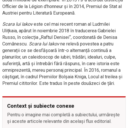
Officier de la Légion d’honneur și în 2014, Premiul de Stat al
Austriei pentru Literatură Europeană.
Scara lui Iakov
este cel mai recent roman al Ludmilei
Ulițkaia, apărut în noiembrie 2018 în traducerea Gabrielei
Russo, în colecția „Raftul Denisei“, coordonată de Denisa
Comănescu.
Scara lui Iakov
ne relevă povestea a patru
generații ce se desfășoară într-o alternanță continuă a
planurilor, un caleidoscop de iubiri, trădări, idealuri, culpe,
suferință, artă și întrebări fără răspuns, în care istoria este
omniprezentă, mereu personaj principal. În 2016, romanul a
câștigat, în cadrul Premiilor Bolșaia Kniga, Locul al treilea și
Premiul cititorilor. Este tradus în peste douăzeci de țări.
Context și subiecte conexe
Pentru o imagine mai completă a subiectului, urmărește
și aceste articole relevante din același flux editorial.