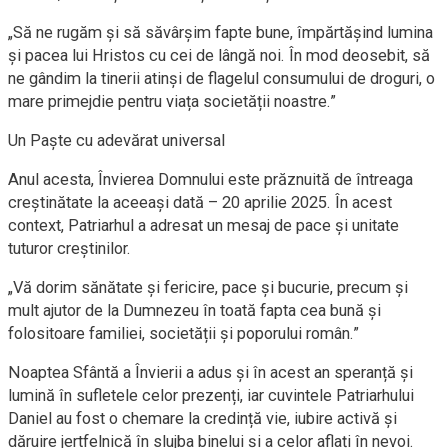
„Să ne rugăm și să săvârșim fapte bune, împărtășind lumina
și pacea lui Hristos cu cei de lângă noi. În mod deosebit, să
ne gândim la tinerii atinși de flagelul consumului de droguri, o
mare primejdie pentru viața societății noastre.”
Un Paște cu adevărat universal
Anul acesta, Învierea Domnului este prăznuită de întreaga
creștinătate la aceeași dată – 20 aprilie 2025. În acest
context, Patriarhul a adresat un mesaj de pace și unitate
tuturor creștinilor.
„Vă dorim sănătate și fericire, pace și bucurie, precum și
mult ajutor de la Dumnezeu în toată fapta cea bună și
folositoare familiei, societății și poporului român.”
Noaptea Sfântă a Învierii a adus și în acest an speranță și
lumină în sufletele celor prezenți, iar cuvintele Patriarhului
Daniel au fost o chemare la credință vie, iubire activă și
dăruire jertfelnică în slujba binelui și a celor aflați în nevoi.