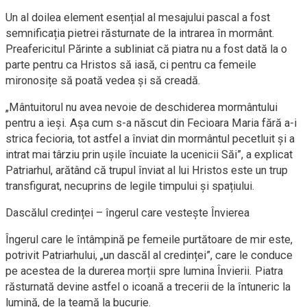
Un al doilea element esențial al mesajului pascal a fost
semnificația pietrei răsturnate de la intrarea în mormânt.
Preafericitul Părinte a subliniat că piatra nu a fost dată la o
parte pentru ca Hristos să iasă, ci pentru ca femeile
mironosițe să poată vedea și să creadă.
„Mântuitorul nu avea nevoie de deschiderea mormântului
pentru a ieși. Așa cum s-a născut din Fecioara Maria fără a-i
strica fecioria, tot astfel a înviat din mormântul pecetluit și a
intrat mai târziu prin ușile încuiate la ucenicii Săi”, a explicat
Patriarhul, arătând că trupul înviat al lui Hristos este un trup
transfigurat, necuprins de legile timpului și spațiului.
Dascălul credinței – îngerul care vestește Învierea
Îngerul care le întâmpină pe femeile purtătoare de mir este,
potrivit Patriarhului, „un dascăl al credinței”, care le conduce
pe acestea de la durerea morții spre lumina Învierii. Piatra
răsturnată devine astfel o icoană a trecerii de la întuneric la
lumină, de la teamă la bucurie.