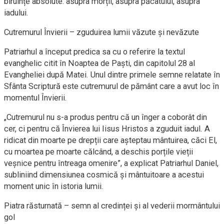
biruințe absolute: asupra morții, asupra păcatului, asupra
iadului.
Cutremurul Învierii – zguduirea lumii văzute și nevăzute
Patriarhul a început predica sa cu o referire la textul
evanghelic citit în Noaptea de Paști, din capitolul 28 al
Evangheliei după Matei. Unul dintre primele semne relatate în
Sfânta Scriptură este cutremurul de pământ care a avut loc în
momentul Învierii.
„Cutremurul nu s-a produs pentru că un înger a coborât din
cer, ci pentru că Învierea lui Iisus Hristos a zguduit iadul. A
ridicat din moarte pe drepții care așteptau mântuirea, căci El,
cu moartea pe moarte călcând, a deschis porțile vieții
veșnice pentru întreaga omenire”, a explicat Patriarhul Daniel,
subliniind dimensiunea cosmică și mântuitoare a acestui
moment unic în istoria lumii.
Piatra răsturnată – semn al credinței și al vederii mormântului
gol