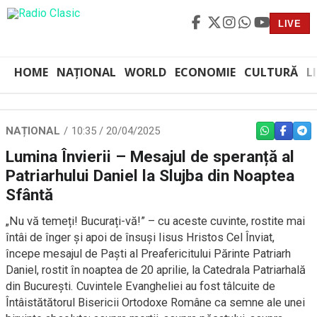
LIVE
HOME
NAȚIONAL
WORLD
ECONOMIE
CULTURĂ
L
NAȚIONAL
10:35 / 20/04/2025
WHATSAPP
FACEBO
TEL
Lumina Învierii – Mesajul de speranță al
Patriarhului Daniel la Slujba din Noaptea
Sfântă
„Nu vă temeți! Bucurați-vă!” – cu aceste cuvinte, rostite mai
întâi de înger și apoi de însuși Iisus Hristos Cel Înviat,
începe mesajul de Paști al Preafericitului Părinte Patriarh
Daniel, rostit în noaptea de 20 aprilie, la Catedrala Patriarhală
din București. Cuvintele Evangheliei au fost tâlcuite de
Întâistătătorul Bisericii Ortodoxe Române ca semne ale unei