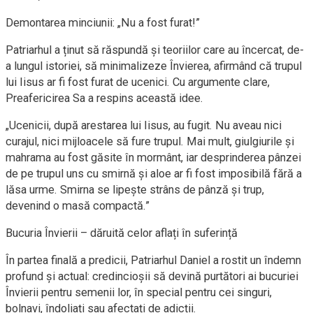
Demontarea minciunii: „Nu a fost furat!”
Patriarhul a ținut să răspundă și teoriilor care au încercat, de-
a lungul istoriei, să minimalizeze Învierea, afirmând că trupul
lui Iisus ar fi fost furat de ucenici. Cu argumente clare,
Preafericirea Sa a respins această idee.
„Ucenicii, după arestarea lui Iisus, au fugit. Nu aveau nici
curajul, nici mijloacele să fure trupul. Mai mult, giulgiurile și
mahrama au fost găsite în mormânt, iar desprinderea pânzei
de pe trupul uns cu smirnă și aloe ar fi fost imposibilă fără a
lăsa urme. Smirna se lipește strâns de pânză și trup,
devenind o masă compactă.”
Bucuria Învierii – dăruită celor aflați în suferință
În partea finală a predicii, Patriarhul Daniel a rostit un îndemn
profund și actual: credincioșii să devină purtători ai bucuriei
Învierii pentru semenii lor, în special pentru cei singuri,
bolnavi, îndoliați sau afectați de adicții.