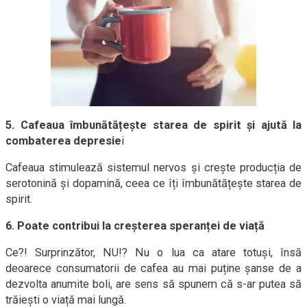
5. Cafeaua îmbunătățește starea de spirit și ajută la
combaterea depresie
i
Cafeaua stimulează sistemul nervos și crește producția de
serotonină și dopamină, ceea ce îți îmbunătățește starea de
spirit.
6. Poate contribui la creșterea speranței de viață
Ce?! Surprinzător, NU!? Nu o lua ca atare totuși, însă
deoarece consumatorii de cafea au mai puține șanse de a
dezvolta anumite boli, are sens să spunem că s-ar putea să
trăiești o viață mai lungă.