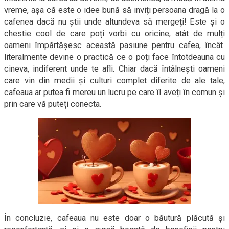
vreme, așa că este o idee bună să inviți persoana dragă la o
cafenea dacă nu știi unde altundeva să mergeți! Este și o
chestie cool de care poți vorbi cu oricine, atât de mulți
oameni împărtășesc această pasiune pentru cafea, încât
literalmente devine o practică ce o poți face întotdeauna cu
cineva, indiferent unde te afli. Chiar dacă întâlnești oameni
care vin din medii și culturi complet diferite de ale tale,
cafeaua ar putea fi mereu un lucru pe care îl aveți în comun și
prin care vă puteți conecta.
În concluzie, cafeaua nu este doar o băutură plăcută și