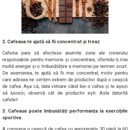
2. Cafeaua te ajută să fii concentrat și treaz
Cafeina pare să afecteze anumite zone ale creierului
responsabile pentru memorie și concentrare, oferindu-ți mai
multă energie și o îmbunătățire a memoriei pe termen scurt.
De asemenea, te ajută să fii mai concentrat, motiv pentru
care adesea ne simțim extrem de productivi după o ceașcă
de cafea. Așa că, data viitoare când bei o cafea și te așezi
să lucrezi, observă cât de productiv ești. Asta datorită
cafelei!
3. Cafeaua poate îmbunătăți performanța la exercițiile
sportive
A consuma o ceașcă de cafea cu aproximativ 30 până la 60