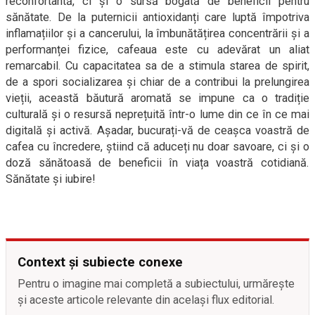
reconfortantă, ci și o sursă bogată de beneficii pentru
sănătate. De la puternicii antioxidanți care luptă împotriva
inflamațiilor și a cancerului, la îmbunătățirea concentrării și a
performanței fizice, cafeaua este cu adevărat un aliat
remarcabil. Cu capacitatea sa de a stimula starea de spirit,
de a spori socializarea și chiar de a contribui la prelungirea
vieții, această băutură aromată se impune ca o tradiție
culturală și o resursă neprețuită într-o lume din ce în ce mai
digitală și activă. Așadar, bucurați-vă de ceașca voastră de
cafea cu încredere, știind că aduceți nu doar savoare, ci și o
doză sănătoasă de beneficii în viața voastră cotidiană.
Sănătate și iubire!
Context și subiecte conexe
Pentru o imagine mai completă a subiectului, urmărește
și aceste articole relevante din același flux editorial.