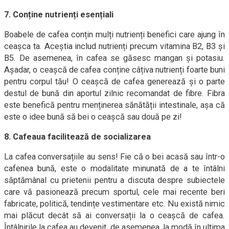
7. Conține nutrienți esențiali
Boabele de cafea conțin mulți nutrienți benefici care ajung în
ceașca ta. Aceștia includ nutrienți precum vitamina B2, B3 și
B5. De asemenea, în cafea se găsesc mangan și potasiu.
Așadar, o ceașcă de cafea conține câțiva nutrienți foarte buni
pentru corpul tău! O ceașcă de cafea generează și o parte
destul de bună din aportul zilnic recomandat de fibre. Fibra
este benefică pentru menținerea sănătății intestinale, așa că
este o idee bună să bei o ceașcă sau două pe zi!
8. Cafeaua facilitează de socializarea
La cafea conversațiile au sens! Fie că o bei acasă sau într-o
cafenea bună, este o modalitate minunată de a te întâlni
săptămânal cu prietenii pentru a discuta despre subiectele
care vă pasionează precum sportul, cele mai recente beri
fabricate, politică, tendințe vestimentare etc. Nu există nimic
mai plăcut decât să ai conversații la o ceașcă de cafea.
Întâlnirile la cafea au devenit, de asemenea, la modă în ultima