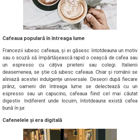
Cafeaua populară în întreaga lume
Francezii iubesc cafeaua, și ei găsesc întotdeauna un motiv
sau o scuză să împărtășească rapid o ceașcă de cafea sau
un espresso cu câțiva prieteni sau colegi. Italienii
deasemenea, se știe că iubesc cafeaua. Chiar și românii se
aliniază acestei indulgențe universale. Deseori după fiecare
prânz, oameni din întreaga lume se delectează cu un
espresso sau un capucino, cafeaua fiind cel mai căutat
digestiv. Indiferent unde locuim, întotdeauna există cafea
bună în jur.
Cafenelele și era digitală