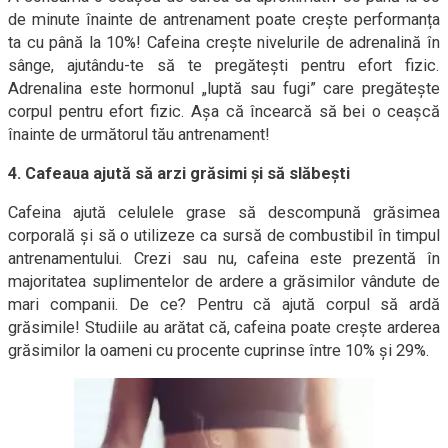
de minute înainte de antrenament poate crește performanța
ta cu până la 10%! Cafeina crește nivelurile de adrenalină în
sânge, ajutându-te să te pregătești pentru efort fizic.
Adrenalina este hormonul „luptă sau fugi” care pregătește
corpul pentru efort fizic. Așa că încearcă să bei o ceașcă
înainte de următorul tău antrenament!
4. Cafeaua ajută să arzi grăsimi și să slăbești
Cafeina ajută celulele grase să descompună grăsimea
corporală și să o utilizeze ca sursă de combustibil în timpul
antrenamentului. Crezi sau nu, cafeina este prezentă în
majoritatea suplimentelor de ardere a grăsimilor vândute de
mari companii. De ce? Pentru că ajută corpul să ardă
grăsimile! Studiile au arătat că, cafeina poate crește arderea
grăsimilor la oameni cu procente cuprinse între 10% și 29%.