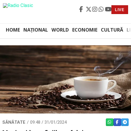
LIVE
HOME
NAȚIONAL
WORLD
ECONOMIE
CULTURĂ
L
SĂNĂTATE
09:48 / 31/01/2024
WHATSAPP
FACEBO
TEL