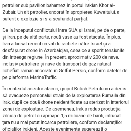
petrolier sub pavilion bahamez în portul irakian Khor al-
Zubair. Un alt petrolier, ancorat în apropierea Kuweitului, a
suferit o explozie și s-a scufundat parțial.
De la începutul conflictului între SUA și Israel, pe de o parte,
și Iran, pe de altă parte, nouă vase au fost atacate. În plus,
Iran a lansat recent un val de rachete către Israel și a
desfășurat drone în Azerbaidjan, ceea ce a sporit tensiunile
din întreaga regiune. În prezent, aproximativ 200 de nave,
inclusiv petroliere și nave de transport de gaz natural
lichefiat, rămân ancorate în Golful Persic, conform datelor de
pe platforma MarineTraffic.
În contextul acestor atacuri, grupul British Petroleum a decis
să evacueze personalul străin de la exploatarea Rumaila din
Irak, după ce două drone neidentificate au aterizat în interiorul
zonei de exploatare. De asemenea, Irak a redus producția
zilnică de petrol cu aproape 1,5 milioane de barili, întrucât
țara nu a mai putut încărca petroliere, conform declarațiilor
oficialilor irakieni. Aceste evenimente sugerează o