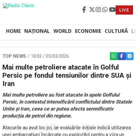
LIVE
HOME
NAȚIONAL
WORLD
ECONOMIE
CULTURĂ
L
TOP NEWS
18:02 / 05/03/2026
WHATSAPP
FACEBO
TEL
Mai multe petroliere atacate în Golful
Persic pe fondul tensiunilor dintre SUA și
Iran
Mai multe petroliere au fost atacate în apele Golfului
Persic, în contextul intensificării conflictului dintre Statele
Unite și Iran, ceea ce ar putea afecta semnificativ
producția de petrol din regiune.
Atacurile au avut loc joi, iar evaluările inițiale indică utilizarea
unei ambarcațiuni încărcate cu explozibil pentru a viza un