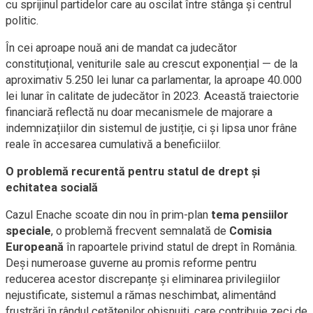
cu sprijinul partidelor care au oscilat între stânga și centrul
politic.
În cei aproape nouă ani de mandat ca judecător
constituțional, veniturile sale au crescut exponențial — de la
aproximativ 5.250 lei lunar ca parlamentar, la aproape 40.000
lei lunar în calitate de judecător în 2023. Această traiectorie
financiară reflectă nu doar mecanismele de majorare a
indemnizațiilor din sistemul de justiție, ci și lipsa unor frâne
reale în accesarea cumulativă a beneficiilor.
O problemă recurentă pentru statul de drept și
echitatea socială
Cazul Enache scoate din nou în prim-plan
tema pensiilor
speciale
, o problemă frecvent semnalată de
Comisia
Europeană
în rapoartele privind statul de drept în România.
Deși numeroase guverne au promis reforme pentru
reducerea acestor discrepanțe și eliminarea privilegiilor
nejustificate, sistemul a rămas neschimbat, alimentând
frustrări în rândul cetățenilor obișnuiți, care contribuie zeci de