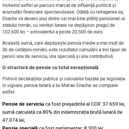
încheind astfel un parcurs marcat de influență politică și
acumulări financiare spectaculoase. Odată cu retragerea sa,
Enache va deveni unul dintre cei mai bine plătiți pensionari ai
statului român, cu venituri lunare ce depășesc pragul de
102.600 lei – echivalentul a peste 20.500 de euro.
Această sumă, care depășește pensia medie a mai mult de
36 de cetățeni români, este rezultatul cumulării a trei tipuri de
pensii: una de serviciu, una specială și una contributivă.
O structură de pensie cu totul excepțională
Potrivit declarațiilor publice și calculelor bazate pe legislația
în vigoare, pensia lunară a lui Marian Enache se compune
astfel:
Pensie de serviciu
ca fost președinte al CCR: 37.659 lei,
sumă calculată ca 80% din indemnizația brută lunară de
47.074 lei;
Pensie specială
ca fost parlamentar: 8.300 lei;