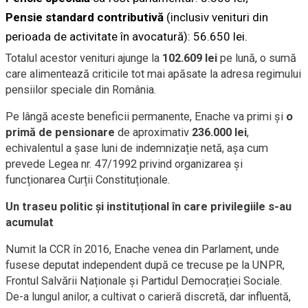
Pensie standard contributivă
(inclusiv venituri din
perioada de activitate în avocatură): 56.650 lei.
Totalul acestor venituri ajunge la
102.609 lei
pe lună, o sumă
care alimentează criticile tot mai apăsate la adresa regimului
pensiilor speciale din România.
Pe lângă aceste beneficii permanente, Enache va primi și
o
primă de pensionare
de aproximativ
236.000 lei
,
echivalentul a șase luni de indemnizație netă, așa cum
prevede Legea nr. 47/1992 privind organizarea și
funcționarea Curții Constituționale.
Un traseu politic și instituțional în care privilegiile s-au
acumulat
Numit la CCR în 2016, Enache venea din Parlament, unde
fusese deputat independent după ce trecuse pe la UNPR,
Frontul Salvării Naționale și Partidul Democrației Sociale.
De-a lungul anilor, a cultivat o carieră discretă, dar influentă,