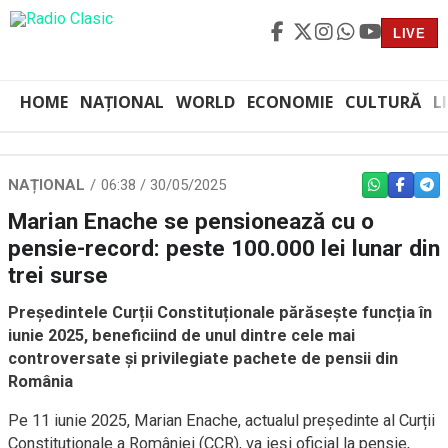
LIVE
HOME
NAȚIONAL
WORLD
ECONOMIE
CULTURĂ
L
NAȚIONAL
06:38 / 30/05/2025
WHATSAPP
FACEBO
TEL
Marian Enache se pensionează cu o
pensie-record: peste 100.000 lei lunar din
trei surse
Președintele Curții Constituționale părăsește funcția în
iunie 2025, beneficiind de unul dintre cele mai
controversate și privilegiate pachete de pensii din
România
Pe 11 iunie 2025, Marian Enache, actualul președinte al Curții
Constituționale a României (CCR), va ieși oficial la pensie,