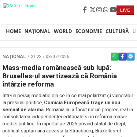
LIVE
HOME
NAȚIONAL
WORLD
ECONOMIE
CULTURĂ
L
NAȚIONAL
21:23 / 08/07/2025
WHATSAPP
FACEBO
TEL
Mass-media românească sub lupă:
Bruxelles-ul avertizează că România
întârzie reforma
Într-un peisaj mediatic din ce în ce mai polarizat și vulnerabil
la presiuni politice,
Comisia Europeană trage un nou
semnal de alarmă
: România nu a făcut niciun progres real în
consolidarea independenței editoriale și în reforma mass-
mediei publice. În raportul pe 2025 privind statul de drept,
publicat săptămâna aceasta la Strasbourg, Bruxelles-ul