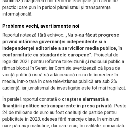
subliniază stagnarea unor reforme esențiale și o serie de
practici care pun în pericol pluralismul și transparența
informațională.
Probleme vechi, avertismente noi
Raportul notează fără echivoc:
„Nu s-au făcut progrese
privind întărirea guvernanței independente și a
independenței editoriale a serviciilor media publice, în
conformitate cu standardele europene”
. Proiectul de
lege din 2021 pentru reforma televiziunii și radioului public a
rămas blocat în Senat, iar Comisia avertizează că lipsa de
voință politică riscă să adâncească criza de încredere în
media, într-o țară în care televiziunea publică are sub 2%
audiență, iar jurnalismul de investigație este tot mai fragilizat.
În paralel, raportul constată o
creștere alarmantă a
finanțării politice netransparente în presa privată
. Peste
24 de milioane de euro au fost cheltuiți de partide pentru
publicitate în 2023, adesea fără marcaje clare, în emisiuni
care păreau jurnalistice, dar care erau, în realitate, comandate