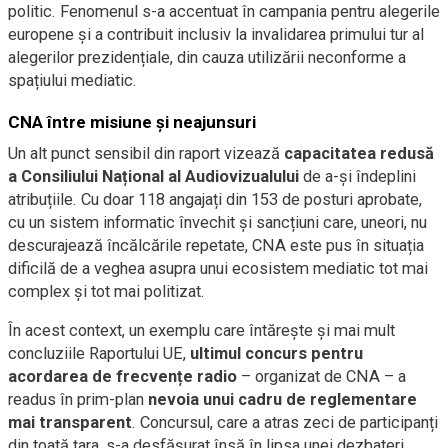
politic. Fenomenul s-a accentuat în campania pentru alegerile
europene și a contribuit inclusiv la invalidarea primului tur al
alegerilor prezidențiale, din cauza utilizării neconforme a
spațiului mediatic.
CNA între misiune și neajunsuri
Un alt punct sensibil din raport vizează
capacitatea redusă
a Consiliului Național al Audiovizualului
de a-și îndeplini
atribuțiile. Cu doar 118 angajați din 153 de posturi aprobate,
cu un sistem informatic învechit și sancțiuni care, uneori, nu
descurajează încălcările repetate, CNA este pus în situația
dificilă de a veghea asupra unui ecosistem mediatic tot mai
complex și tot mai politizat.
În acest context, un exemplu care întărește și mai mult
concluziile Raportului UE,
ultimul concurs pentru
acordarea de frecvențe radio
– organizat de CNA – a
readus în prim-plan
nevoia unui cadru de reglementare
mai transparent
. Concursul, care a atras zeci de participanți
din toată țara, s-a desfășurat însă în lipsa unei dezbateri