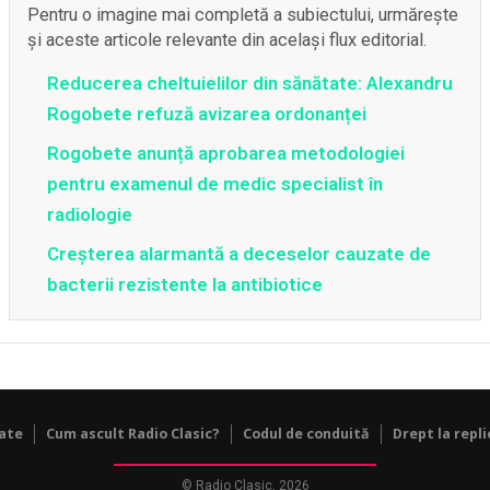
Pentru o imagine mai completă a subiectului, urmărește
și aceste articole relevante din același flux editorial.
Reducerea cheltuielilor din sănătate: Alexandru
Rogobete refuză avizarea ordonanței
Rogobete anunță aprobarea metodologiei
pentru examenul de medic specialist în
radiologie
Creșterea alarmantă a deceselor cauzate de
bacterii rezistente la antibiotice
tate
Cum ascult Radio Clasic?
Codul de conduită
Drept la repli
© Radio Clasic, 2026