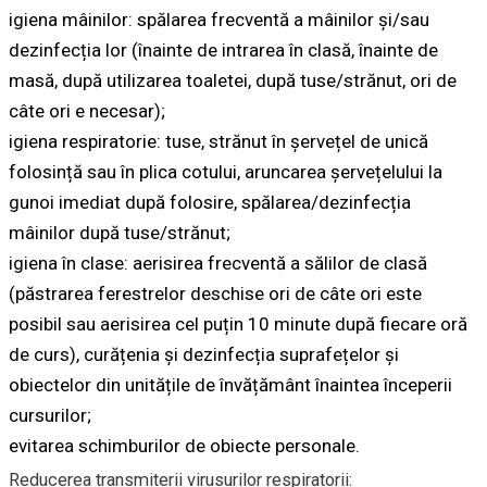
igiena mâinilor: spălarea frecventă a mâinilor și/sau
dezinfecția lor (înainte de intrarea în clasă, înainte de
masă, după utilizarea toaletei, după tuse/strănut, ori de
câte ori e necesar);
igiena respiratorie: tuse, strănut în șervețel de unică
folosință sau în plica cotului, aruncarea șervețelului la
gunoi imediat după folosire, spălarea/dezinfecția
mâinilor după tuse/strănut;
igiena în clase: aerisirea frecventă a sălilor de clasă
(păstrarea ferestrelor deschise ori de câte ori este
posibil sau aerisirea cel puțin 10 minute după fiecare oră
de curs), curățenia și dezinfecția suprafețelor și
obiectelor din unitățile de învățământ înaintea începerii
cursurilor;
evitarea schimburilor de obiecte personale.
Reducerea transmiterii virusurilor respiratorii: