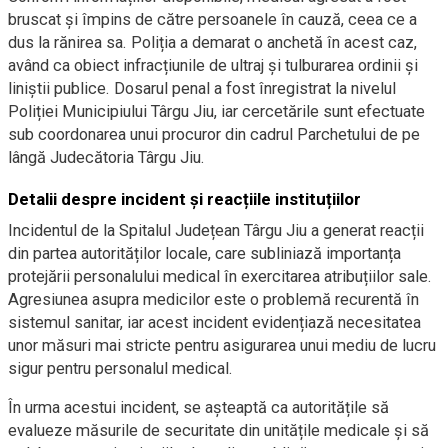
bruscat și împins de către persoanele în cauză, ceea ce a
dus la rănirea sa. Poliția a demarat o anchetă în acest caz,
având ca obiect infracțiunile de ultraj și tulburarea ordinii și
liniștii publice. Dosarul penal a fost înregistrat la nivelul
Poliției Municipiului Târgu Jiu, iar cercetările sunt efectuate
sub coordonarea unui procuror din cadrul Parchetului de pe
lângă Judecătoria Târgu Jiu.
Detalii despre incident și reacțiile instituțiilor
Incidentul de la Spitalul Județean Târgu Jiu a generat reacții
din partea autorităților locale, care subliniază importanța
protejării personalului medical în exercitarea atribuțiilor sale.
Agresiunea asupra medicilor este o problemă recurentă în
sistemul sanitar, iar acest incident evidențiază necesitatea
unor măsuri mai stricte pentru asigurarea unui mediu de lucru
sigur pentru personalul medical.
În urma acestui incident, se așteaptă ca autoritățile să
evalueze măsurile de securitate din unitățile medicale și să