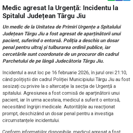
Medic agresat la Urgență: Incidentu la
Spitalul Județean Târgu Jiu
Un medic de la Unitatea de Primiri Urgențe a Spitalului
Județean Târgu Jiu a fost agresat de aparținătorii unui
pacient, suferind o entorsă. Poliția a deschis un dosar
penal pentru ultraj și tulburarea ordinii publice, iar
cercetările sunt coordonate de un procuror din cadrul
Parchetului de pe lângă Judecătoria Târgu Jiu.
Incidentul a avut loc pe 16 februarie 2026, în jurul orei 21:10,
când polițiștii din cadrul Poliției Municipiului Târgu Jiu au fost
sesizați cu privire la o altercație la secția de Urgență a
spitalului. Agresiunea a fost comisă de aparținătorii unui
pacient, iar în urma acesteia, medicul a suferit o entorsă,
necesitând îngrijiri medicale. Autoritățile au reacționat
prompt, deschizând un dosar penal pentru a investiga
circumstanțele incidentului.
Conform informațiilor disponibile, medicul agresat a fost