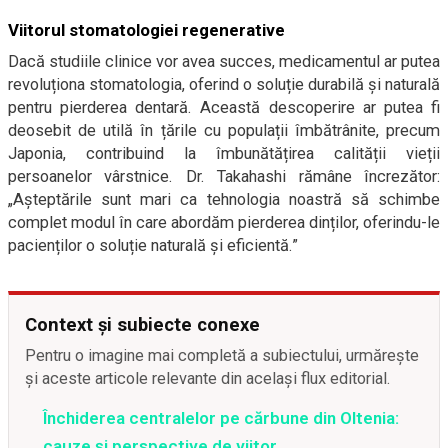
Viitorul stomatologiei regenerative
Dacă studiile clinice vor avea succes, medicamentul ar putea
revoluționa stomatologia, oferind o soluție durabilă și naturală
pentru pierderea dentară. Această descoperire ar putea fi
deosebit de utilă în țările cu populații îmbătrânite, precum
Japonia, contribuind la îmbunătățirea calității vieții
persoanelor vârstnice. Dr. Takahashi rămâne încrezător:
„Așteptările sunt mari ca tehnologia noastră să schimbe
complet modul în care abordăm pierderea dinților, oferindu-le
pacienților o soluție naturală și eficientă.”
Context și subiecte conexe
Pentru o imagine mai completă a subiectului, urmărește
și aceste articole relevante din același flux editorial.
Închiderea centralelor pe cărbune din Oltenia:
cauze și perspective de viitor