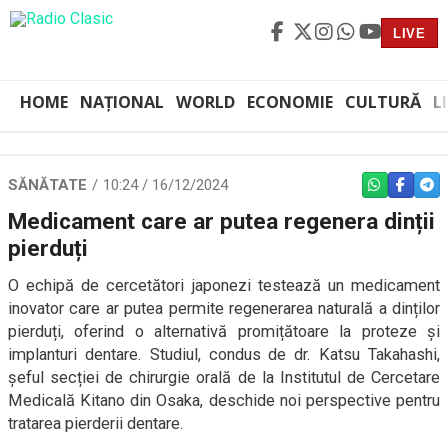
LIVE
HOME
NAȚIONAL
WORLD
ECONOMIE
CULTURĂ
L
SĂNĂTATE
10:24 / 16/12/2024
WHATSAPP
FACEBO
TEL
Medicament care ar putea regenera dinții
pierduți
O echipă de cercetători japonezi testează un medicament
inovator care ar putea permite regenerarea naturală a dinților
pierduți, oferind o alternativă promițătoare la proteze și
implanturi dentare. Studiul, condus de dr. Katsu Takahashi,
șeful secției de chirurgie orală de la Institutul de Cercetare
Medicală Kitano din Osaka, deschide noi perspective pentru
tratarea pierderii dentare.