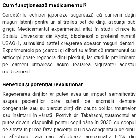
Cum funcționează medicamentul?
Cercetările echipei japoneze sugerează că oamenii dețin
muguri latenți pentru un al treilea set de dinți, ascunși sub
gingii. Medicamentul experimental, aflat în studii clinice la
Spitalul Universitar din Kyoto, blochează o proteină numită
USAG-1, stimulând astfel creșterea acestor muguri dentari.
Experimentele pe șoareci și dihori au arătat că tratamentul cu
anticorpi poate regenera dinți pierduți, iar studiile preliminare
pe oameni urmăresc acum testarea siguranței acestui
medicament.
Beneficii și potențial revoluționar
Regenerarea dinților ar putea avea un impact semnificativ
asupra pacienților care suferă de anomalii dentare
congenitale sau au pierdut dinți din cauza bolilor, traumelor
sau înaintării în vârstă. Potrivit dr. Takahashi, tratamentul ar
putea deveni disponibil pentru copii până în 2030, cu scopul
de a trata în primă fază pacienții cu lipsă congenitală de dinți,
o afecțiune rară care afectează aproximativ 0,1% din