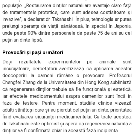
populație. „Restaurarea dinților naturali are avantaje clare față
de tratamentele protetice, care sunt adesea costisitoare și
invazive”, a declarat dr. Takahashi. În plus, tehnologia ar putea
prelungi speranța de viață sănătoasă, în special în Japonia,
unde peste 90% dintre persoanele de peste 75 de ani au cel
puțin un dinte lipsă.
Provocări și pași următori
Deși rezultatele experimentelor pe animale sunt
încurajatoare, cercetătorii avertizează că aplicarea acestor
descoperiri la oameni rămâne o provocare. Profesorul
Chengfei Zhang de la Universitatea din Hong Kong subliniază
că regenerarea dinților trebuie să fie funcțională și estetică,
iar efectele medicamentului asupra oamenilor sunt încă în
faza de testare. Pentru moment, studiile clinice vizează
adulți sănătoși care și-au pierdut cel puțin un dinte, prioritatea
fiind evaluarea siguranței medicamentului. Cu toate acestea,
dr. Takahashi este optimist și speră că regenerarea naturală a
dinților va fi confirmată chiar în această fază incipientă.