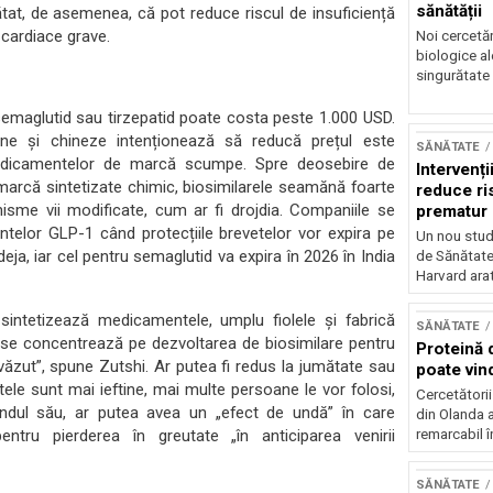
sănătății
rătat, de asemenea, că pot reduce riscul de insuficiență
 cardiace grave.
Noi cercetă
biologice al
singurătate 
emaglutid sau tirzepatid poate costa peste 1.000 USD.
ene și chineze intenționează să reducă prețul este
SĂNĂTATE
 medicamentelor de marcă scumpe. Spre deosebire de
Intervenți
marcă sintetizate chimic, biosimilarele seamănă foarte
reduce ri
nisme vii modificate, cum ar fi drojdia. Companiile se
prematur
telor GLP-1 când protecțiile brevetelor vor expira pe
Un nou stud
 deja, iar cel pentru semaglutid va expira în 2026 în India
de Sănătate 
Harvard arat
intetizează medicamentele, umplu fiolele și fabrică
SĂNĂTATE
e se concentrează pe dezvoltarea de biosimilare pentru
Proteină 
ăzut”, spune Zutshi. Ar putea fi redus la jumătate sau
poate vind
ele sunt mai ieftine, mai multe persoane le vor folosi,
Cercetătorii
rândul său, ar putea avea un „efect de undă” în care
din Olanda a
ntru pierderea în greutate „în anticiparea venirii
remarcabil î
SĂNĂTATE