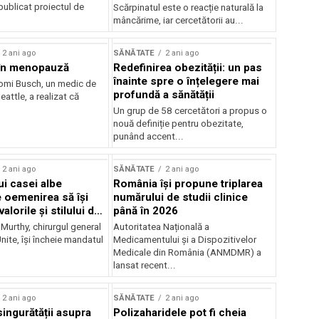
publicat proiectul de
Scărpinatul este o reacție naturală la
mâncărime, iar cercetătorii au...
2 ani ago
SĂNĂTATE
2 ani ago
 în menopauză
Redefinirea obezității: un pas
înainte spre o înțelegere mai
omi Busch, un medic de
profundă a sănătății
eattle, a realizat că
Un grup de 58 cercetători a propus o
nouă definiție pentru obezitate,
punând accent...
2 ani ago
SĂNĂTATE
2 ani ago
ui casei albe
România își propune triplarea
e oemenirea să își
numărului de studii clinice
alorile și stilului de
până în 2026
 Murthy, chirurgul general
Autoritatea Națională a
Unite, își încheie mandatul
Medicamentului și a Dispozitivelor
Medicale din România (ANMDMR) a
lansat recent...
2 ani ago
SĂNĂTATE
2 ani ago
singurătății asupra
Polizaharidele pot fi cheia