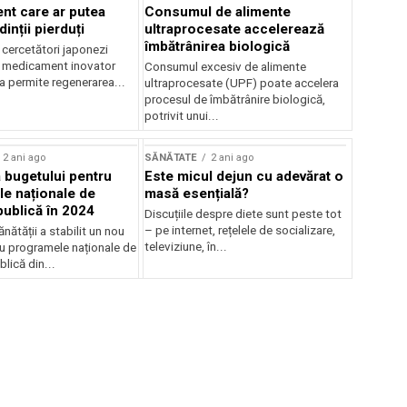
t care ar putea
Consumul de alimente
inții pierduți
ultraprocesate accelerează
îmbătrânirea biologică
 cercetători japonezi
 medicament inovator
Consumul excesiv de alimente
a permite regenerarea...
ultraprocesate (UPF) poate accelera
procesul de îmbătrânire biologică,
potrivit unui...
2 ani ago
SĂNĂTATE
2 ani ago
 bugetului pentru
Este micul dejun cu adevărat o
e naționale de
masă esențială?
publică în 2024
Discuțiile despre diete sunt peste tot
– pe internet, rețelele de socializare,
ănătății a stabilit un nou
televiziune, în...
u programele naționale de
lică din...