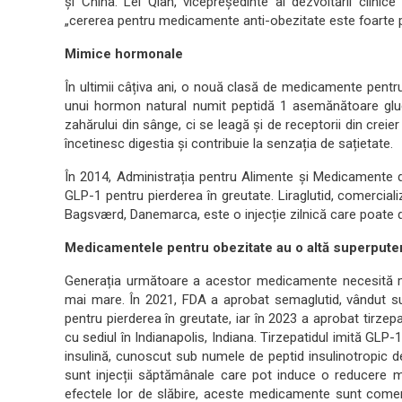
și China. Lei Qian, vicepreședinte al dezvoltării clini
„cererea pentru medicamente anti-obezitate este foarte pu
Mimice hormonale
În ultimii câțiva ani, o nouă clasă de medicamente pentr
unui hormon natural numit peptidă 1 asemănătoare gluc
zahărului din sânge, ci se leagă și de receptorii din creier
încetinesc digestia și contribuie la senzația de sațietate.
În 2014, Administrația pentru Alimente și Medicamente
GLP-1 pentru pierderea în greutate. Liraglutid, comercia
Bagsværd, Danemarca, este o injecție zilnică care poate 
Medicamentele pentru obezitate au o altă superputer
Generația următoare a acestor medicamente necesită mai
mai mare. În 2021, FDA a aprobat semaglutid, vândut 
pentru pierderea în greutate, iar în 2023 a aprobat tirzep
cu sediul în Indianapolis, Indiana. Tirzepatidul imită GL
insulină, cunoscut sub numele de peptid insulinotropic d
sunt injecții săptămânale care pot induce o reducere m
efectele lor de slăbire, aceste medicamente sunt comerc