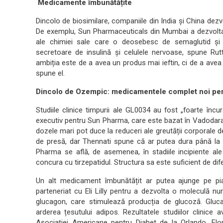
Medicamente îmbunătățite
Dincolo de biosimilare, companiile din India și China de
De exemplu, Sun Pharmaceuticals din Mumbai a dezvolta
ale chimiei sale care o deosebesc de semaglutid și 
secretoare de insulină și celulele nervoase, spune Ru
ambiția este de a avea un produs mai ieftin, ci de a avea
spune el.
Dincolo de Ozempic: medicamentele complet noi pentru
Studiile clinice timpurii ale GL0034 au fost „foarte înc
executiv pentru Sun Pharma, care este bazat în Vadodara, I
dozele mari pot duce la reduceri ale greutății corporale
de presă, dar Thennati spune că ar putea dura până la 
Pharma se află, de asemenea, în stadiile incipiente al
concura cu tirzepatidul. Structura sa este suficient de dife
Un alt medicament îmbunătățit ar putea ajunge pe pi
parteneriat cu Eli Lilly pentru a dezvolta o moleculă n
glucagon, care stimulează producția de glucoză. Gluca
arderea țesutului adipos. Rezultatele studiilor clinice 
Asociației Americane pentru Diabet de la Orlando, Flo