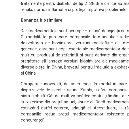
tratamente pentru diabetul de tip 2. Studiile clinice au a
renală, domoli inflamația și proteja împotriva problemelor
Bonanza biosimilare
Dar medicamentele sunt scumpe – o lună de injecții cu s
O modalitate prin care companiile farmaceutice indi
dezvoltarea de biosimilare, versiuni mai ieftine ale
generice, care sunt copii exacte ale medicamentelor de 
mult cu produsul de referință și sunt derivate din orga
pregătesc să lanseze versiuni biosimilare ale medicamen
diverse piețe. În China, brevetul pentru liraglutid a expirat
și China.
Companiile inovează, de asemenea, în modul în care s
dispozitivele de injecție, spune Zutshi, a cărui compani
piața globală. Cât de mult va scădea costul „rămâne de v
la o zecime din prețul actual, spune el. Dacă medicament
extinzând astfel cererea, adaugă el. Acest lucru, la 
companiile reduc prețul medicamentelor existente pe
concurenței”.