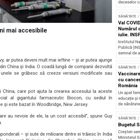
deceselor ca
SĂNĂTATE
Val COVID
Numărul ca
i mai accesibile
iulie. IN
unui nou v
Institutul N
Publică (INS
semnal de al
, ar putea deveni mult mai ieftine – și ar putea ajunge
din China și India. O coadă lungă de companii dezvoltă
SĂNĂTATE
 unele se grăbesc să creeze versiuni modificate sau
Vaccinare
cu canceru
România
i China, care pot ajuta la crearea accesului la aceste
Un apel ferm
cial al gigantului farmaceutic Biocon, cu sediul în
educație și 
e și este bazat în Woodbridge, New Jersey.
de sănătate 
re au nevoie de ele, la un cost accesibil”, spune Guy
SĂNĂTATE
.
Bugetul S
Creșteri sem
onderali – și sute de milioane dintre ei trăiesc în India
Ministerul S