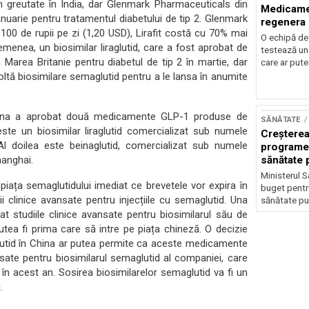
n greutate în India, dar Glenmark Pharmaceuticals din
Medicamen
n ianuarie pentru tratamentul diabetului de tip 2. Glenmark
regenera d
100 de rupii pe zi (1,20 USD), Lirafit costă cu 70% mai
O echipă de
emenea, un biosimilar liraglutid, care a fost aprobat de
testează un
Marea Britanie pentru diabetul de tip 2 în martie, dar
care ar pute
ltă biosimilare semaglutid pentru a le lansa în anumite
hina a aprobat două medicamente GLP-1 produse de
SĂNĂTATE
ste un biosimilar liraglutid comercializat sub numele
Creșterea
l doilea este beinaglutid, comercializat sub numele
programel
anghai.
sănătate 
Ministerul S
piața semaglutidului imediat ce brevetele vor expira în
buget pentr
 clinice avansate pentru injecțiile cu semaglutid. Una
sănătate pub
at studiile clinice avansate pentru biosimilarul său de
utea fi prima care să intre pe piața chineză. O decizie
aglutid în China ar putea permite ca aceste medicamente
nsate pentru biosimilarul semaglutid al companiei, care
în acest an. Sosirea biosimilarelor semaglutid va fi un
.