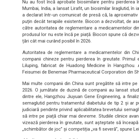
Nu au fost încă aprobate biosimilare pentru pierderea î
Mumbai, India, a lansat Lirafit, un biosimilar liraglutid, î
a declarat într-un comunicat de presă că, la aproximativ 
puțin decât terapiile existente. Biocon a dezvoltat, de as
către autoritatea de reglementare a medicamentelor din 
produsul lor nu este încă pe piață. Biocon spune că dezvo
țări cât mai curând posibil în 2026.
Autoritatea de reglementare a medicamentelor din C
companii chineze pentru pierderea în greutate. Primul e
Liluping, fabricat de Huadong Medicine în Hangzhou. A
Feisumei de Benemae Pharmaceutical Corporation din Sh
Mai multe companii din China sunt pregătite să intre pe 
2026. O jumătate de duzină de companii au lansat studii
dintre ele, Hangzhou Jiuyuan Gene Engineering, a finaliz
semaglutid pentru tratamentul diabetului de tip 2 și ar p
judiciară pendinte privind aplicabilitatea brevetului sem
să intre pe piață chiar mai devreme. Studiile clinice ava
vizează pierderea în greutate, sunt așteptate să înceapă 
„schimbător de joc” și competiția „va fi severă”, spune Lei