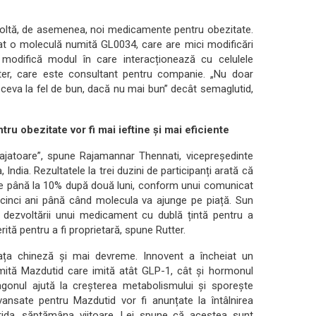
zvoltă, de asemenea, noi medicamente pentru obezitate.
t o moleculă numită GL0034, care are mici modificări
modifică modul în care interacționează cu celulele
tter, care este consultant pentru companie. „Nu doar
 ceva la fel de bun, dacă nu mai bun” decât semaglutid,
 obezitate vor fi mai ieftine și mai eficiente
urajatoare”, spune Rajamannar Thennati, vicepreședinte
ndia. Rezultatele la trei duzini de participanți arată că
 de până la 10% după două luni, conform unui comunicat
cinci ani până când molecula va ajunge pe piață. Sun
e dezvoltării unui medicament cu dublă țintă pentru a
rită pentru a fi proprietară, spune Rutter.
ața chineză și mai devreme. Innovent a încheiat un
umită Mazdutid care imită atât GLP-1, cât și hormonul
gonul ajută la creșterea metabolismului și sporește
avansate pentru Mazdutid vor fi anunțate la întâlnirea
rida, săptămâna viitoare. Lei spune că acestea sunt