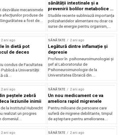
sănătății intestinale și a
prevenirii bolilor metabolice și
ri dezvăluie mecanismele
inflamatorii
e afecțiunilor produse de
Studiile recente subliniază importanța
Singurătatea a fost de...
polizaharidelor alimentare nu doar ca
surse de energie pentru organism,...
2 ani ago
SĂNĂTATE
2 ani ago
ile în dietă pot
Legătură dintre inflamație și
scul de deces
depresie
Profesor în psihoneuroimunologiei și
șef al Laboratorului de
iu condus de Facultatea
Psihoneuroimunologie de la
Publică a Universității
Universitatea Ebraică din...
ă că...
2 ani ago
SĂNĂTATE
2 ani ago
din peștele zebră
Un nou medicament ce va
eca leziunile inimii
ameliora rapid migrenele
 de la Institutul Hubrecht
Pentru milioane de persoane care
u realizat un progres
suferă de migrene debilitante, timpul
n domeniul...
de așteptare pentru ameliorarea...
2 ani ago
SĂNĂTATE
2 ani ago