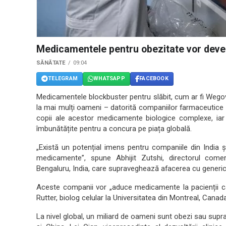
Medicamentele pentru obezitate vor deven
SĂNĂTATE
09:04
TELEGRAM
WHATSAPP
FACEBOOK
Medicamentele blockbuster pentru slăbit, cum ar fi Wegovy
la mai mulți oameni – datorită companiilor farmaceutice 
copii ale acestor medicamente biologice complexe, iar
îmbunătățite pentru a concura pe piața globală.
„Există un potențial imens pentru companiile din India ș
medicamente”, spune Abhijit Zutshi, directorul comer
Bengaluru, India, care supraveghează afacerea cu generic
Aceste companii vor „aduce medicamente la pacienții ca
Rutter, biolog celular la Universitatea din Montreal, Canada
La nivel global, un miliard de oameni sunt obezi sau suprap