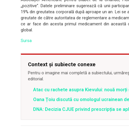
„pozitive”. Datele preliminare sugerează că unii particip
19% din greutatea corporală după aproape un an. Lei se a
greutate de către autoritatea de reglementare a medicame
ce ar face din acesta primul medicament din această c
global.
Sursa
Context și subiecte conexe
Pentru o imagine mai completă a subiectului, urmărește
editorial.
Atac cu rachete asupra Kievului: nouă morți
Oana Țoiu discută cu omologul ucrainean de
DNA: Decizia CJUE privind prescripția se apli