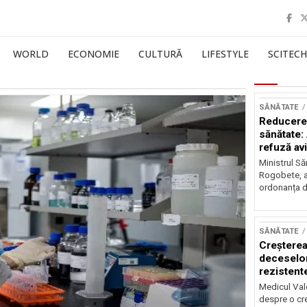
WORLD
ECONOMIE
CULTURĂ
LIFESTYLE
SCITECH
SĂNĂTATE
Reducerea
sănătate:
refuză av
Ministrul Să
Rogobete, a
ordonanța d
SĂNĂTATE
Creșterea
deceselor
rezistente
Medicul Vale
despre o cr