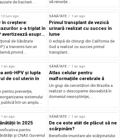
să renunțe...
uzate de bacterii...
12 luni ago
SĂNĂTATE
1 an ago
 în creștere:
Primul transplant de vezică
zurilor s-a triplat în
urinară realizat cu succes în
SP avertizează asupra
lume
al de infectări
aţional de Sănătate
O echipă de chirurgi din California de
P) a transmis luni un
Sud a realizat cu succes primul
armă privind...
transplant...
1 an ago
SĂNĂTATE
1 an ago
a anti-HPV și lupta
Atlas celular pentru
l de col uterin în
malformațiile cerebrale ă
Un grup de cercetători din Brazilia a
realizat o descoperire deosebită în
 pentru prevenție,
domeniul neuroștiinței,...
reorganizarea sistemului
publică Într-un amplu...
1 an ago
SĂNĂTATE
1 an ago
ănătății în 2025
De ce este atât de plăcut să ne
scărpinăm?
nificative pentru
ănătății și CNAS Guvernul
Beneficiile imunitare ale scărpinatului