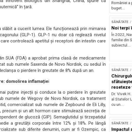
ce la Innovent Biologics din Shanghai, China, spune că
României a 
ternică” în țară.
buget...
SĂNĂTATE
Noi terpi
u slăbit a cucerit lumea. Ele funcționează prin mimarea
agonului (GLP-1). GLP-1 nu doar că reglează nivelul
În 2022, Na
familie din S
 care controlează apetitul și receptorii din intestin care
subiectul...
 din SUA (FDA) a aprobat prima clasă de medicamente
lizat sub numele Saxenda de Novo Nordisk, cu sediul în
declanșa o pierdere în greutate de 8% după un an.
SĂNĂTATE
Chirurgul
e: domolirea inflamație
i
sfătuieșt
reseteze v
 puține injecții și conduce la o pierdere în greutate
viață
Dr. Vivek H.
sub numele de Wegovy de Novo Nordisk, ca tratament
al Statelor 
atid, comercializat sub numele de Zepbound de Eli Lilly,
cu un...
P-1, precum și un alt hormon care stimulează secreția de
ependent de glucoză (GIP). Semaglutidul și tirzepatidul
edie a greutății corporale între 12% și 18%. Pe lângă
SĂNĂTATE
ializate sub diferite denumiri, cum ar fi Ozempic, ca
Impactul 