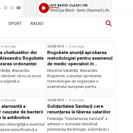
LIVE RADIO CLASIC FM
Third Eye Blind - Semi-Charmed Life
SPORT
RADIO
6 luni ago
SĂNĂTATE
6 luni ago
 cheltuielilor din
Rogobete anunță aprobarea
 Alexandru Rogobete
metodologiei pentru examenul
izarea ordonanței
de medic specialist în
radiologie
nătății, Alexandru
Ministrul Sănătății, Alexandru
 declarat că nu va aviza
Rogobete, a anunțat aprobarea
e urgență a...
metodologiei de organizare a
examenului european pentru...
6 luni ago
SĂNĂTATE
8 luni ago
 alarmantă a
Solidaritatea Sanitară cere
 cauzate de bacterii
renunțarea la tăierea salariilor
 la antibiotice
Federaţia ”Solidaritatea Sanitară” a
adresat o scrisoare deschisă
riu Gheorghiţă a avertizat
premierului Ilie Bolojan, solicitându-i
eștere semnificativă a