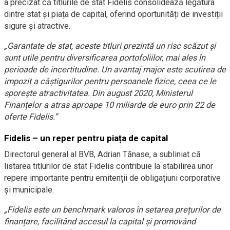
a precizat că titlurile de stat Fidelis consolidează legătura
dintre stat și piața de capital, oferind oportunități de investiții
sigure și atractive.
„Garantate de stat, aceste titluri prezintă un risc scăzut și
sunt utile pentru diversificarea portofoliilor, mai ales în
perioade de incertitudine. Un avantaj major este scutirea de
impozit a câștigurilor pentru persoanele fizice, ceea ce le
sporește atractivitatea. Din august 2020, Ministerul
Finanțelor a atras aproape 10 miliarde de euro prin 22 de
oferte Fidelis.”
Fidelis – un reper pentru piața de capital
Directorul general al BVB, Adrian Tănase, a subliniat că
listarea titlurilor de stat Fidelis contribuie la stabilirea unor
repere importante pentru emitenții de obligațiuni corporative
și municipale.
„Fidelis este un benchmark valoros în setarea prețurilor de
finanțare, facilitând accesul la capital și promovând