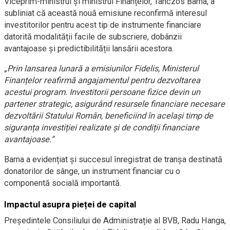
Viceprim-ministrul și ministrul Finanțelor, Tanczos Barna, a
subliniat că această nouă emisiune reconfirmă interesul
investitorilor pentru acest tip de instrumente financiare
datorită modalității facile de subscriere, dobânzii
avantajoase și predictibilității lansării acestora.
„Prin lansarea lunară a emisiunilor Fidelis, Ministerul
Finanțelor reafirmă angajamentul pentru dezvoltarea
acestui program. Investitorii persoane fizice devin un
partener strategic, asigurând resursele financiare necesare
dezvoltării Statului Român, beneficiind în același timp de
siguranța investiției realizate și de condiții financiare
avantajoase.”
Barna a evidențiat și succesul înregistrat de tranșa destinată
donatorilor de sânge, un instrument financiar cu o
componentă socială importantă.
Impactul asupra pieței de capital
Președintele Consiliului de Administrație al BVB, Radu Hanga,