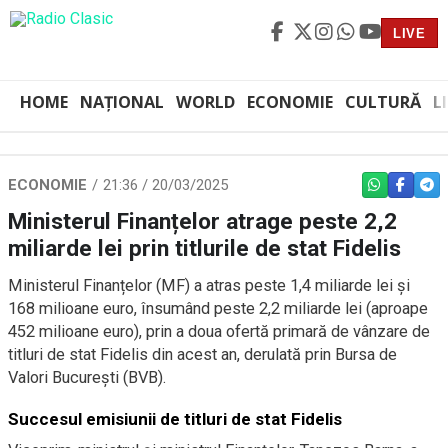
LIVE
HOME
NAȚIONAL
WORLD
ECONOMIE
CULTURĂ
L
ECONOMIE
21:36 / 20/03/2025
WHATSAPP
FACEBO
TEL
Ministerul Finanțelor atrage peste 2,2
miliarde lei prin titlurile de stat Fidelis
Ministerul Finanțelor (MF) a atras peste 1,4 miliarde lei și
168 milioane euro, însumând peste 2,2 miliarde lei (aproape
452 milioane euro), prin a doua ofertă primară de vânzare de
titluri de stat Fidelis din acest an, derulată prin Bursa de
Valori București (BVB).
Succesul emisiunii de titluri de stat Fidelis