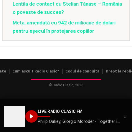
Lentila de contact cu Stelian Tănase – România
o poveste de succes?
Meta, amendată cu 942 de milioane de dolari
pentru eșecul în protejarea copiilor
tate
Cum ascult Radio Clasic?
Codul de conduită
Drept la repli
© Radio Clasic, 2026
LIVE RADIO CLASIC FM
↓
Philip Oakey, Giorgio Moroder - Together in Electric Dreams