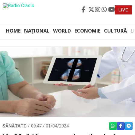
LIVE
HOME
NAȚIONAL
WORLD
ECONOMIE
CULTURĂ
L
SĂNĂTATE
09:47 / 01/04/2024
WHATSAPP
FACEBO
TEL