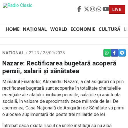
LIVE
HOME
NAȚIONAL
WORLD
ECONOMIE
CULTURĂ
L
NAȚIONAL
22:23 / 25/09/2025
WHATSAPP
FACEBO
TEL
Nazare: Rectificarea bugetară acoperă
pensii, salarii și sănătatea
Ministrul Finanţelor, Alexandru Nazare, a dat asigurări că prin
rectificarea bugetară sunt acoperite în totalitate cheltuielile
esenţiale ale statului, inclusiv pensiile, salariile şi asistenţa
socială, în valoare de aproximativ zece miliarde de lei. De
asemenea, Casa Naţională de Asigurări de Sănătate va primi
o alocare suplimentară de peste trei miliarde de lei.
Întrebat dacă există riscul ca unele instituţii să nu aibă