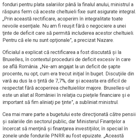
fonduri pentru plata salariilor până la finalul anului, ministrul a
răspuns ferm că aceste cheltuieli fixe sunt asigurate integral.
„Prin această rectificare, acoperim în integralitate toate
nevoile esenţiale. Nu am fi reuşit fără o negociere a unei
ţinte de deficit care să permită includerea acestor cheltuieli.
Pentru că ele nu sunt opţionale”, a precizat Nazare.
Oficialul a explicat că rectificarea a fost discutată şi la
Bruxelles, în contextul procedurii de deficit excesiv în care
se află România. „Ne-am angajat la un deficit de şapte
procente, nu opt, cum era trecut iniţial în buget. Discuţiile din
vară au dus la o ţintă de 7,7%, dar şi aceasta era dificil de
respectat fără acoperirea cheltuielilor majore. Bruxelles-ul
este un aliat al României în relaţia cu pieţele financiare şi e
important să fim aliniaţi pe ţinte”, a subliniat ministrul.
Cea mai mare parte a bugetului este direcţionată către pensii
şi salariile din sectorul public, dar Ministerul Finanţelor a
încercat să menţină şi finanţarea investiţiilor, în special în
zonele unde fondurile PNRR au fost epuizate. „Această