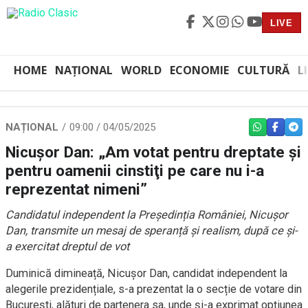
LIVE
HOME
NAȚIONAL
WORLD
ECONOMIE
CULTURĂ
L
NAȚIONAL
09:00 / 04/05/2025
WHATSAPP
FACEBO
TEL
Nicuşor Dan: „Am votat pentru dreptate şi
pentru oamenii cinstiţi pe care nu i-a
reprezentat nimeni”
Candidatul independent la Președinția României, Nicușor
Dan, transmite un mesaj de speranță și realism, după ce și-
a exercitat dreptul de vot
Duminică dimineață, Nicușor Dan, candidat independent la
alegerile prezidențiale, s-a prezentat la o secție de votare din
București, alături de partenera sa, unde și-a exprimat opțiunea