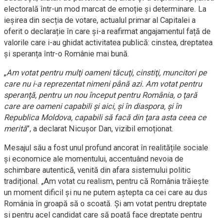
electorală într-un mod marcat de emoție și determinare. La
ieșirea din secția de votare, actualul primar al Capitalei a
oferit o declarație în care și-a reafirmat angajamentul față de
valorile care i-au ghidat activitatea publică: cinstea, dreptatea
și speranța într-o Românie mai bună.
„
Am votat pentru mulţi oameni tăcuţi, cinstiţi, muncitori pe
care nu i-a reprezentat nimeni până azi. Am votat pentru
speranţă, pentru un nou început pentru România, o ţară
care are oameni capabili şi aici, şi în diaspora, şi în
Republica Moldova, capabili să facă din ţara asta ceea ce
merită
”, a declarat Nicuşor Dan, vizibil emoționat.
Mesajul său a fost unul profund ancorat în realitățile sociale
și economice ale momentului, accentuând nevoia de
schimbare autentică, venită din afara sistemului politic
tradițional. „Am votat cu realism, pentru că România trăieşte
un moment dificil şi nu ne putem aştepta ca cei care au dus
România în groapă să o scoată. Şi am votat pentru dreptate
şi pentru acel candidat care să poată face dreptate pentru