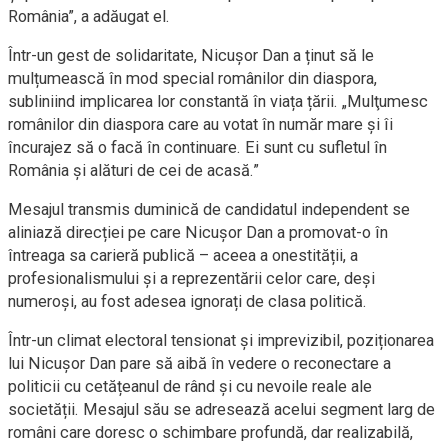
România”, a adăugat el.
Într-un gest de solidaritate, Nicușor Dan a ținut să le
mulțumească în mod special românilor din diaspora,
subliniind implicarea lor constantă în viața țării. „Mulţumesc
românilor din diaspora care au votat în număr mare şi îi
încurajez să o facă în continuare. Ei sunt cu sufletul în
România şi alături de cei de acasă.”
Mesajul transmis duminică de candidatul independent se
aliniază direcției pe care Nicușor Dan a promovat-o în
întreaga sa carieră publică – aceea a onestității, a
profesionalismului și a reprezentării celor care, deși
numeroși, au fost adesea ignorați de clasa politică.
Într-un climat electoral tensionat și imprevizibil, poziționarea
lui Nicușor Dan pare să aibă în vedere o reconectare a
politicii cu cetățeanul de rând și cu nevoile reale ale
societății. Mesajul său se adresează acelui segment larg de
români care doresc o schimbare profundă, dar realizabilă,