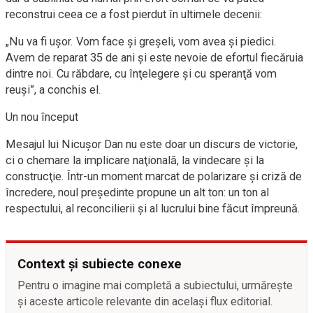
reconstrui ceea ce a fost pierdut în ultimele decenii:
„Nu va fi uşor. Vom face şi greşeli, vom avea şi piedici.
Avem de reparat 35 de ani şi este nevoie de efortul fiecăruia
dintre noi. Cu răbdare, cu înţelegere şi cu speranţă vom
reuşi”, a conchis el.
Un nou început
Mesajul lui Nicuşor Dan nu este doar un discurs de victorie,
ci o chemare la implicare naţională, la vindecare şi la
construcţie. Într-un moment marcat de polarizare şi criză de
încredere, noul preşedinte propune un alt ton: un ton al
respectului, al reconcilierii şi al lucrului bine făcut împreună.
Context și subiecte conexe
Pentru o imagine mai completă a subiectului, urmărește
și aceste articole relevante din același flux editorial.