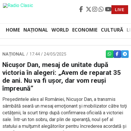
LIVE
HOME
NAȚIONAL
WORLD
ECONOMIE
CULTURĂ
L
NAȚIONAL
17:44 / 24/05/2025
WHATSAPP
FACEBO
TEL
Nicuşor Dan, mesaj de unitate după
victoria în alegeri: „Avem de reparat 35
de ani. Nu va fi uşor, dar vom reuşi
împreună”
Preşedintele ales al României, Nicuşor Dan, a transmis
sâmbătă seară un mesaj emoţionant şi mobilizator către toţi
cetăţenii, la scurt timp după confirmarea oficială a victoriei
sale. Într-un ton sobru, dar plin de speranţă, noul şef al
statului a mulţumit alegătorilor pentru încrederea acordată şi