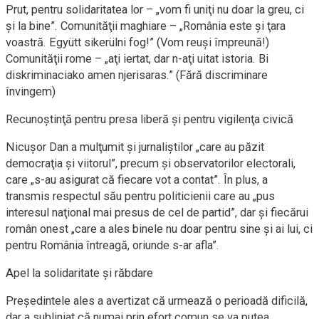
Prut, pentru solidaritatea lor – „vom fi uniţi nu doar la greu, ci
şi la bine”. Comunităţii maghiare – „România este şi ţara
voastră. Együtt sikerülni fog!” (Vom reuşi împreună!)
Comunităţii rome – „aţi iertat, dar n-aţi uitat istoria. Bi
diskriminaciako amen njerisaras.” (Fără discriminare
învingem)
Recunoştinţă pentru presa liberă şi pentru vigilenţa civică
Nicuşor Dan a mulţumit şi jurnaliştilor „care au păzit
democraţia şi viitorul”, precum şi observatorilor electorali,
care „s-au asigurat că fiecare vot a contat”. În plus, a
transmis respectul său pentru politicienii care au „pus
interesul naţional mai presus de cel de partid”, dar şi fiecărui
român onest „care a ales binele nu doar pentru sine şi ai lui, ci
pentru România întreagă, oriunde s-ar afla”.
Apel la solidaritate şi răbdare
Preşedintele ales a avertizat că urmează o perioadă dificilă,
dar a subliniat că numai prin efort comun se va putea