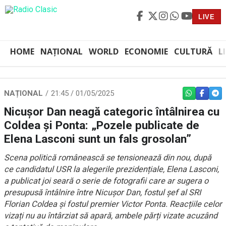
LIVE
HOME
NAȚIONAL
WORLD
ECONOMIE
CULTURĂ
L
NAȚIONAL
21:45 / 01/05/2025
WHATSAPP
FACEBO
TEL
Nicușor Dan neagă categoric întâlnirea cu
Coldea și Ponta: „Pozele publicate de
Elena Lasconi sunt un fals grosolan”
Scena politică românească se tensionează din nou, după
ce candidatul USR la alegerile prezidențiale, Elena Lasconi,
a publicat joi seară o serie de fotografii care ar sugera o
presupusă întâlnire între Nicușor Dan, fostul șef al SRI
Florian Coldea și fostul premier Victor Ponta. Reacțiile celor
vizați nu au întârziat să apară, ambele părți vizate acuzând