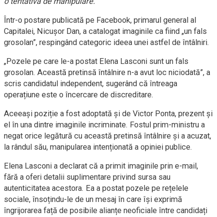
o tentativă de manipulare.
Într-o postare publicată pe Facebook, primarul general al
Capitalei, Nicușor Dan, a catalogat imaginile ca fiind „un fals
grosolan”, respingând categoric ideea unei astfel de întâlniri.
„Pozele pe care le-a postat Elena Lasconi sunt un fals
grosolan. Această pretinsă întâlnire n-a avut loc niciodată”, a
scris candidatul independent, sugerând că întreaga
operațiune este o încercare de discreditare.
Aceeași poziție a fost adoptată și de Victor Ponta, prezent și
el în una dintre imaginile incriminate. Fostul prim-ministru a
negat orice legătură cu această pretinsă întâlnire și a acuzat,
la rândul său, manipularea intenționată a opiniei publice.
Elena Lasconi a declarat că a primit imaginile prin e-mail,
fără a oferi detalii suplimentare privind sursa sau
autenticitatea acestora. Ea a postat pozele pe rețelele
sociale, însoțindu-le de un mesaj în care își exprimă
îngrijorarea față de posibile alianțe neoficiale între candidați