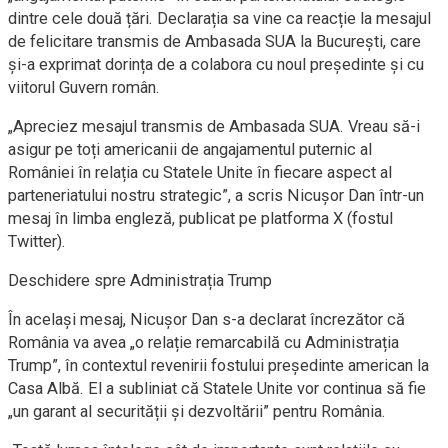
dintre cele două țări. Declarația sa vine ca reacție la mesajul
de felicitare transmis de Ambasada SUA la București, care
și-a exprimat dorința de a colabora cu noul președinte și cu
viitorul Guvern român.
„Apreciez mesajul transmis de Ambasada SUA. Vreau să-i
asigur pe toți americanii de angajamentul puternic al
României în relația cu Statele Unite în fiecare aspect al
parteneriatului nostru strategic”, a scris Nicușor Dan într-un
mesaj în limba engleză, publicat pe platforma X (fostul
Twitter).
Deschidere spre Administrația Trump
În același mesaj, Nicușor Dan s-a declarat încrezător că
România va avea „o relație remarcabilă cu Administrația
Trump”, în contextul revenirii fostului președinte american la
Casa Albă. El a subliniat că Statele Unite vor continua să fie
„un garant al securității și dezvoltării” pentru România.