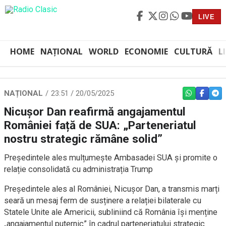
LIVE
HOME
NAȚIONAL
WORLD
ECONOMIE
CULTURĂ
L
NAȚIONAL
23:51 / 20/05/2025
WHATSAPP
FACEBO
TEL
Nicușor Dan reafirmă angajamentul
României față de SUA: „Parteneriatul
nostru strategic rămâne solid”
Președintele ales mulțumește Ambasadei SUA și promite o
relație consolidată cu administrația Trump
Președintele ales al României, Nicușor Dan, a transmis marți
seară un mesaj ferm de susținere a relației bilaterale cu
Statele Unite ale Americii, subliniind că România își menține
„angajamentul puternic” în cadrul parteneriatului strategic