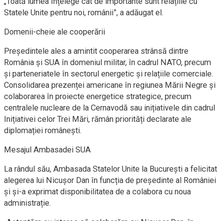
„Toată lumea înțelege cât de importante sunt relațiile cu
Statele Unite pentru noi, românii”, a adăugat el.
Domenii-cheie ale cooperării
Președintele ales a amintit cooperarea strânsă dintre
România și SUA în domeniul militar, în cadrul NATO, precum
și parteneriatele în sectorul energetic și relațiile comerciale.
Consolidarea prezenței americane în regiunea Mării Negre și
colaborarea în proiecte energetice strategice, precum
centralele nucleare de la Cernavodă sau inițiativele din cadrul
Inițiativei celor Trei Mări, rămân priorități declarate ale
diplomației românești.
Mesajul Ambasadei SUA
La rândul său, Ambasada Statelor Unite la București a felicitat
alegerea lui Nicușor Dan în funcția de președinte al României
și și-a exprimat disponibilitatea de a colabora cu noua
administrație.