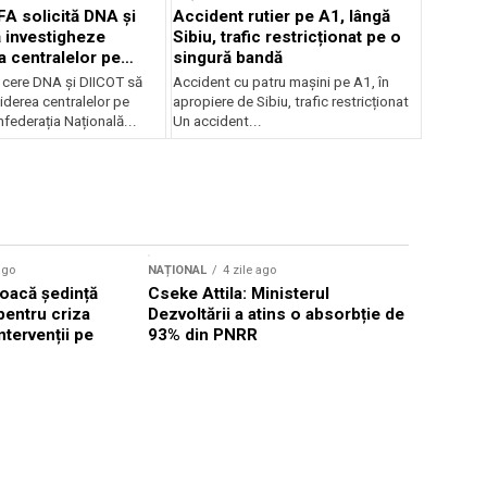
FA solicită DNA și
Accident rutier pe A1, lângă
 investigheze
Sibiu, trafic restricționat pe o
a centralelor pe
singură bandă
 cere DNA și DIICOT să
Accident cu patru mașini pe A1, în
hiderea centralelor pe
apropiere de Sibiu, trafic restricționat
federația Națională...
Un accident...
ago
NAȚIONAL
4 zile ago
NAȚIONAL
oacă ședință
Cseke Attila: Ministerul
Legea inte
pentru criza
Dezvoltării a atins o absorbție de
deputații 
ntervenții pe
93% din PNRR
săptămân