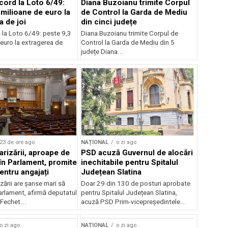
cord la Loto 6/49:
Diana Buzoianu trimite Corpul
 milioane de euro la
de Control la Garda de Mediu
a de joi
din cinci județe
 la Loto 6/49: peste 9,3
Diana Buzoianu trimite Corpul de
euro la extragerea de
Control la Garda de Mediu din 5
județe Diana...
23 de ore ago
NAȚIONAL
o zi ago
arizării, aproape de
PSD acuză Guvernul de alocări
în Parlament, promite
inechitabile pentru Spitalul
entru angajați
Județean Slatina
zării are șanse mari să
Doar 29 din 130 de posturi aprobate
arlament, afirmă deputatul
pentru Spitalul Județean Slatina,
Fechet...
acuză PSD Prim-vicepreședintele...
o zi ago
NAȚIONAL
o zi ago