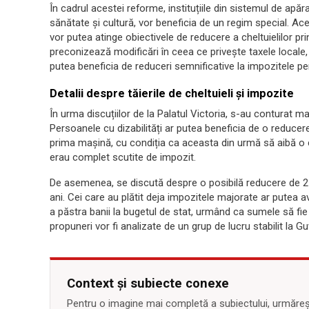
În cadrul acestei reforme, instituțiile din sistemul de apăr
sănătate și cultură, vor beneficia de un regim special. Aces
vor putea atinge obiectivele de reducere a cheltuielilor pr
preconizează modificări în ceea ce privește taxele locale, 
putea beneficia de reduceri semnificative la impozitele pen
Detalii despre tăierile de cheltuieli și impozite
În urma discuțiilor de la Palatul Victoria, s-au conturat m
Persoanele cu dizabilități ar putea beneficia de o reducer
prima mașină, cu condiția ca aceasta din urmă să aibă o c
erau complet scutite de impozit.
De asemenea, se discută despre o posibilă reducere de 25
ani. Cei care au plătit deja impozitele majorate ar putea a
a păstra banii la bugetul de stat, urmând ca sumele să fi
propuneri vor fi analizate de un grup de lucru stabilit la Guv
Context și subiecte conexe
Pentru o imagine mai completă a subiectului, urmărește