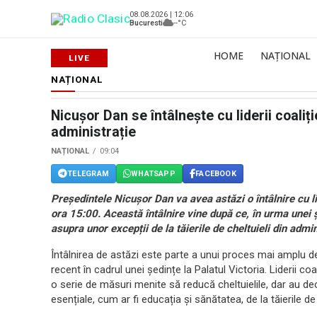
08.08.2026 | 12:06
Bucuresti
--°C
HOME
NAȚIONAL
NAȚIONAL
Nicușor Dan se întâlnește cu liderii coaliți
administrație
NAȚIONAL
09:04
TELEGRAM
WHATSAPP
FACEBOOK
Președintele Nicușor Dan va avea astăzi o întâlnire cu lid
ora 15:00. Această întâlnire vine după ce, în urma unei 
asupra unor excepții de la tăierile de cheltuieli din admi
Întâlnirea de astăzi este parte a unui proces mai amplu de
recent în cadrul unei ședințe la Palatul Victoria. Liderii coa
o serie de măsuri menite să reducă cheltuielile, dar au 
esențiale, cum ar fi educația și sănătatea, de la tăierile de