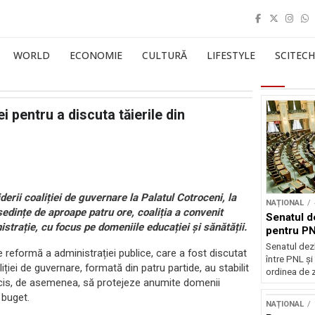
WORLD
ECONOMIE
CULTURĂ
LIFESTYLE
SCITECH
ei pentru a discuta tăierile din
erii coaliției de guvernare la Palatul Cotroceni, la
NAȚIONAL
ședințe de aproape patru ore, coaliția a convenit
Senatul d
nistrație, cu focus pe domeniile educației și sănătății.
pentru PN
Senatul dez
 reformă a administrației publice, care a fost discutat
între PNL ș
liției de guvernare, formată din patru partide, au stabilit
ordinea de z
decis, de asemenea, să protejeze anumite domenii
 buget.
NAȚIONAL