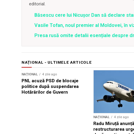
editorial.
Băsescu cere lui Nicușor Dan să declare sta
Vasile Tofan, noul premier al Moldovei, în vi
Presa rusă omite detalii esențiale despre 
NAȚIONAL - ULTIMELE ARTICOLE
NAȚIONAL
4 zile ago
PNL acuză PSD de blocaje
politice după suspendarea
Hotărârilor de Guvern
NAȚIONAL
4 zile ago
Radu Miruță anunț
restructurarea ur