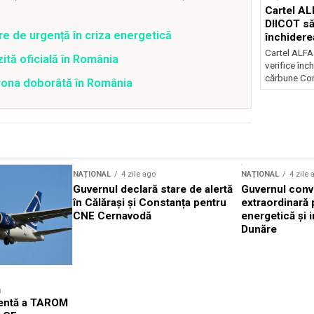
Cartel AL
DIICOT să
re de urgență în criza energetică
închidere
cărbune
Cartel ALFA
zită oficială în România
verifice înc
cărbune Con
drona doborâtă în România
NAȚIONAL
4 zile ago
NAȚIONAL
4 zile 
Guvernul declară stare de alertă
Guvernul conv
în Călărași și Constanța pentru
extraordinară 
CNE Cernavodă
energetică și i
Dunăre
ă
gentă a TAROM