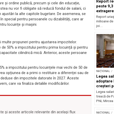
Report re
are și ordine publică, precum și cele din educație,
peste 9,3
tea nu vor fi obligate să reducă fondul de salarii, ci
extragere
in ajustări la alte capitole bugetare. De asemenea, se
Report uriaș
în special pentru persoanele cu dizabilități, care ar
milioane de 
tru locuințe și mașini.
joi...
ai multe propuneri pentru ajustarea impozitelor.
e de 50% a impozitului pentru prima locuință și pentru
apacitate cilindrică mică. Anterior, aceste persoane
% a impozitului pentru locuințele mai vechi de 50 de
NAȚIONAL
vea opțiunea de a primi o restituire a diferenței sau de
Legea sal
e deduse din impozitele datorate în 2027. Aceste
adoptare 
ern, care va finaliza detaliile modificărilor.
creșteri p
Legea salari
treacă de P
PNL Mircea 
 și aceste articole relevante din același flux
NAȚIONAL