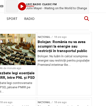
LIVE RADIO CLASIC FM
John Mayer - Waiting on the World to Change
SPORT
RADIO
NAȚIONAL
18 ore ago
Bolojan: România nu va avea
scumpiri la energie sau
restricții în transportul public
Bolojan: Nu luăm în calcul scumpirea
energiei sau restricții pentru populație
Premierul interimar Ilie...
46 de minute ago
ezbate legi esențiale
RR, între PNL și PSD
bate legi controversate
i PSD, jaloane PNRR pe
i...
18 ore ago
NAȚIONAL
18 ore ago