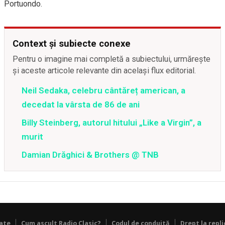
Portuondo.
Context și subiecte conexe
Pentru o imagine mai completă a subiectului, urmărește
și aceste articole relevante din același flux editorial.
Neil Sedaka, celebru cântăreț american, a
decedat la vârsta de 86 de ani
Billy Steinberg, autorul hitului „Like a Virgin”, a
murit
Damian Drăghici & Brothers @ TNB
tate
Cum ascult Radio Clasic?
Codul de conduită
Drept la repli