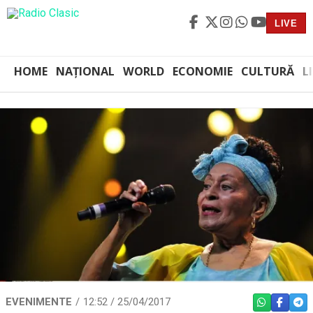
LIVE
HOME
NAȚIONAL
WORLD
ECONOMIE
CULTURĂ
L
EVENIMENTE
12:52 / 25/04/2017
WHATSAPP
FACEBO
TEL