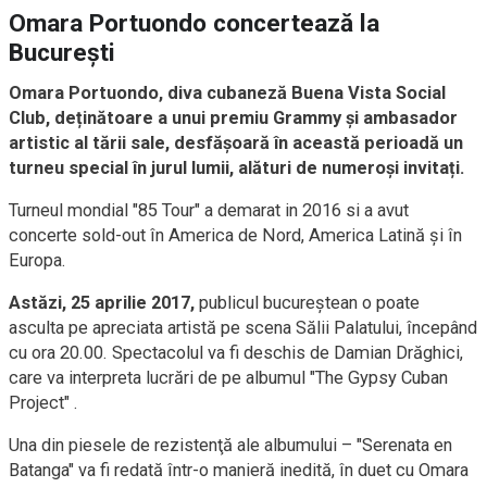
Omara Portuondo concertează la
Bucureşti
Omara Portuondo, diva cubaneză Buena Vista Social
Club, deținătoare a unui premiu Grammy și ambasador
artistic al tării sale, desfăşoară în această perioadă un
turneu special în jurul lumii, alături de numeroși invitați.
Turneul mondial "85 Tour" a demarat in 2016 si a avut
concerte sold-out în America de Nord, America Latină şi în
Europa.
Astăzi, 25 aprilie 2017,
publicul bucureştean o poate
asculta pe apreciata artistă pe scena Sălii Palatului, începând
cu ora 20.00. Spectacolul va fi deschis de Damian Drăghici,
care va interpreta lucrări de pe albumul "The Gypsy Cuban
Project" .
Una din piesele de rezistenţă ale albumului – "Serenata en
Batanga" va fi redată într-o manieră inedită, în duet cu Omara