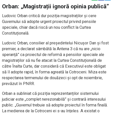
Orban: „Magistrații ignoră opinia publică”
Ludovic Orban critică dur poziția magistraților și cere
Guvernului să adopte urgent proiectul privind pensiile
speciale, chiar dacă riscă un nou conflict la Curtea
Constituțională.
Ludovic Orban, consilier al președintelui Nicușor Dan și fost
premier, a declarat sâmbătă la Antena 3 că nu are „nicio
speranță” ca proiectul de reformă a pensiilor speciale ale
magistraților să nu fie atacat la Curtea Constituțională de
către Înalta Curte, dar consideră că Executivul este obligat
să îl adopte rapid, în forma agreată la Cotroceni. Miza este
respectarea termenului de douăzeci și opt de noiembrie,
prevăzut în PNRR.
Orban a subliniat că poziția reprezentanților sistemului
judiciar este „complet nerezonabilă” și contrară interesului
public. „Guvernul trebuie să adopte proiectul în forma finală.
La medierea de la Cotroceni ei s-au înțeles. A existat o