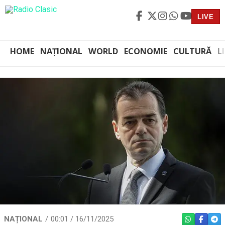
LIVE
HOME
NAȚIONAL
WORLD
ECONOMIE
CULTURĂ
L
NAȚIONAL
00:01 / 16/11/2025
WHATSAPP
FACEBO
TEL