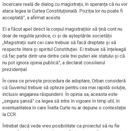
încercare reală de dialog cu magistrații, în speranța că nu vor
ataca legea la Curtea Constituțională. Poziția lor nu poate fi
acceptată”, a afirmat acesta.
El a făcut apel direct la corpul magistraților să țină cont nu
doar de regulile juridice, ci și de așteptările societății.
„Magistrații sunt cei care trebuie să facă dreptate și să
respecte litera și spiritul Constituției. Ei trebuie să înțeleagă
că fac parte dintr-una dintre cele trei puteri ale statului și că
nu pot ignora opinia publică”, a declarat consilierul
prezidențial.
În ceea ce privește procedura de adoptare, Orban consideră
că Guvernul trebuie să opteze pentru cea mai rapidă soluție,
inclusiv angajarea răspunderii. În opinia sa, aceasta este
„singura șansă” ca legea să intre în vigoare în timp util, în
eventualitatea în care Înalta Curte nu ar depune o contestație
la CCR.
Întrebat dacă vede vreo posibilitate ca proiectul să nu fie