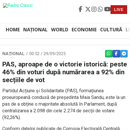
LIVE
HOME
NAȚIONAL
WORLD
ECONOMIE
CULTURĂ
L
NAȚIONAL
00:52 / 29/09/2025
WHATSAPP
FACEBO
TEL
PAS, aproape de o victorie istorică: peste
46% din voturi după numărarea a 92% din
secțiile de vot
Partidul Acțiune și Solidaritate (PAS), formațiunea
proeuropeană condusă de președinta Maia Sandu, este la un
pas de a obține o majoritate absolută în Parlament, după
centralizarea a 2.098 din cele 2.274 de secții de votare
(92,26%).
Conform datelor publicate de Comisia Electorală Centrală,