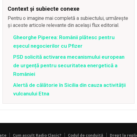
Context și subiecte conexe
Pentru o imagine mai completă a subiectului, urmărește
și aceste articole relevante din același flux editorial.
Gheorghe Piperea: Românii plătesc pentru
eșecul negocierilor cu Pfizer
PSD solicită activarea mecanismului european
de urgență pentru securitatea energetică a
României
Alertă de călătorie în Sicilia din cauza activității
vulcanului Etna
tate
Cum ascult Radio Clasic?
Codul de conduită
Drept la repli