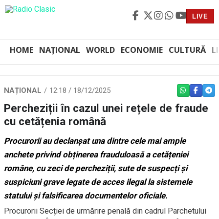
LIVE
HOME
NAȚIONAL
WORLD
ECONOMIE
CULTURĂ
L
NAȚIONAL
12:18 / 18/12/2025
WHATSAPP
FACEBO
TEL
Percheziții în cazul unei rețele de fraude
cu cetățenia română
Procurorii au declanșat una dintre cele mai ample
anchete privind obținerea frauduloasă a cetățeniei
române, cu zeci de percheziții, sute de suspecți și
suspiciuni grave legate de acces ilegal la sistemele
statului și falsificarea documentelor oficiale.
Procurorii Secției de urmărire penală din cadrul Parchetului