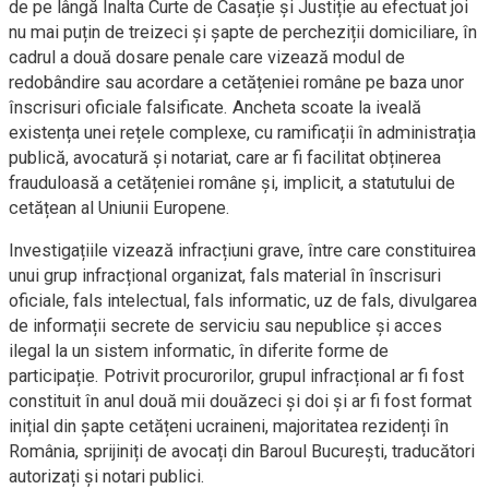
de pe lângă Înalta Curte de Casație și Justiție au efectuat joi
nu mai puțin de treizeci și șapte de percheziții domiciliare, în
cadrul a două dosare penale care vizează modul de
redobândire sau acordare a cetățeniei române pe baza unor
înscrisuri oficiale falsificate. Ancheta scoate la iveală
existența unei rețele complexe, cu ramificații în administrația
publică, avocatură și notariat, care ar fi facilitat obținerea
frauduloasă a cetățeniei române și, implicit, a statutului de
cetățean al Uniunii Europene.
Investigațiile vizează infracțiuni grave, între care constituirea
unui grup infracțional organizat, fals material în înscrisuri
oficiale, fals intelectual, fals informatic, uz de fals, divulgarea
de informații secrete de serviciu sau nepublice și acces
ilegal la un sistem informatic, în diferite forme de
participație. Potrivit procurorilor, grupul infracțional ar fi fost
constituit în anul două mii douăzeci și doi și ar fi fost format
inițial din șapte cetățeni ucraineni, majoritatea rezidenți în
România, sprijiniți de avocați din Baroul București, traducători
autorizați și notari publici.