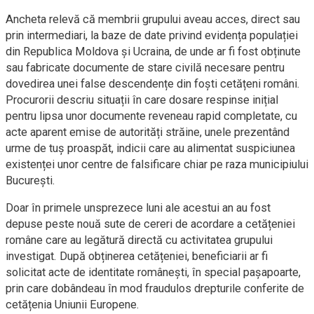
Ancheta relevă că membrii grupului aveau acces, direct sau
prin intermediari, la baze de date privind evidența populației
din Republica Moldova și Ucraina, de unde ar fi fost obținute
sau fabricate documente de stare civilă necesare pentru
dovedirea unei false descendențe din foști cetățeni români.
Procurorii descriu situații în care dosare respinse inițial
pentru lipsa unor documente reveneau rapid completate, cu
acte aparent emise de autorități străine, unele prezentând
urme de tuș proaspăt, indicii care au alimentat suspiciunea
existenței unor centre de falsificare chiar pe raza municipiului
București.
Doar în primele unsprezece luni ale acestui an au fost
depuse peste nouă sute de cereri de acordare a cetățeniei
române care au legătură directă cu activitatea grupului
investigat. După obținerea cetățeniei, beneficiarii ar fi
solicitat acte de identitate românești, în special pașapoarte,
prin care dobândeau în mod fraudulos drepturile conferite de
cetățenia Uniunii Europene.