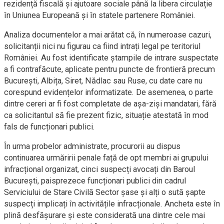
rezidență fiscală și ajutoare sociale până la libera circulație
în Uniunea Europeană și în statele partenere României.
Analiza documentelor a mai arătat că, în numeroase cazuri,
solicitanții nici nu figurau ca fiind intrați legal pe teritoriul
României. Au fost identificate ștampile de intrare suspectate
a fi contrafăcute, aplicate pentru puncte de frontieră precum
București, Albița, Siret, Nădlac sau Ruse, cu date care nu
corespund evidențelor informatizate. De asemenea, o parte
dintre cereri ar fi fost completate de așa-ziși mandatari, fără
ca solicitantul să fie prezent fizic, situație atestată în mod
fals de funcționari publici.
În urma probelor administrate, procurorii au dispus
continuarea urmăririi penale față de opt membri ai grupului
infracțional organizat, cinci suspecți avocați din Baroul
București, paisprezece funcționari publici din cadrul
Serviciului de Stare Civilă Sector șase și alți o sută șapte
suspecți implicați în activitățile infracționale. Ancheta este în
plină desfășurare și este considerată una dintre cele mai