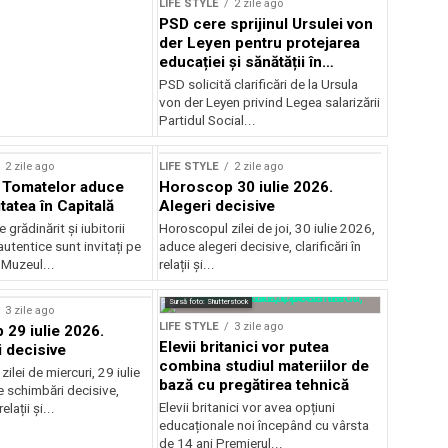
LIFE STYLE
2 zile ago
PSD cere sprijinul Ursulei von
der Leyen pentru protejarea
educației și sănătății în
reforma salarială
PSD solicită clarificări de la Ursula
von der Leyen privind Legea salarizării
Partidul Social...
2 zile ago
LIFE STYLE
2 zile ago
l Tomatelor aduce
Horoscop 30 iulie 2026.
tatea în Capitală
Alegeri decisive
 grădinărit și iubitorii
Horoscopul zilei de joi, 30 iulie 2026,
utentice sunt invitați pe
aduce alegeri decisive, clarificări în
 Muzeul...
relații și...
rstock
Sursă foto: Shutterstock
3 zile ago
LIFE STYLE
3 zile ago
29 iulie 2026.
Elevii britanici vor putea
 decisive
combina studiul materiilor de
ilei de miercuri, 29 iulie
bază cu pregătirea tehnică
 schimbări decisive,
Elevii britanici vor avea opțiuni
relații și...
educaționale noi începând cu vârsta
de 14 ani Premierul...