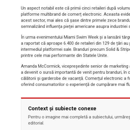
Un aspect notabil este că primii cinci retaileri după volum
platforme multibrand de comerț electronic. Aceasta evide
acest sector, mai ales că șase dintre primele zece brandur
semnalizând influența pieței americane asupra industriei
În urma evenimentului Miami Swim Week și a lansării târg
a raportat că aproape 6.400 de retaileri din 129 de țări 
intermediul platformei sale. Branduri precum Solid & Strip
printre cele mai performante din Statele Unite.
Amanda McCormick, vicepreședinte senior de marketing a
a devenit o sursă importantă de venit pentru branduri, în co
călătorii și garderobe de vacanță. Comerțul electronic a fos
oferind consumatorilor o experiență de cumpărare mai flu
Context și subiecte conexe
Pentru o imagine mai completă a subiectului, urmărește
editorial.