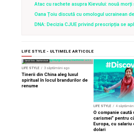
Atac cu rachete asupra Kievului: nouă morți
Oana Țoiu discută cu omologul ucrainean de
DNA: Decizia CJUE privind prescripția se apli
LIFE STYLE - ULTIMELE ARTICOLE
Sursă foto: Shutterstock
LIFE STYLE
3 săptămâni ago
Tinerii din China aleg luxul
spiritual în locul brandurilor de
renume
LIFE STYLE
4 săptămân
O companie caută u
carismei” pentru că
Europa, cu salariu
dolari