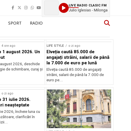
LIVE RADIO CLASIC FM
Julio Iglesias - Milonga
SPORT
RADIO
4 ore ago
LIFE STYLE
o zi ago
 1 august 2026. Un
Elveția caută 85.000 de
ut
angajați străini, salarii de până
la 7.000 de euro pe lună
 august 2026, deschide
gie de schimbare, curaj și
Elveția caută 85.000 de angajați
.
străini, salarii de până la 7.000 de
euro pe...
o zi ago
31 iulie 2026.
i neașteptate
ulie 2026, încheie luna cu
zătoare, clarificări în
zii...