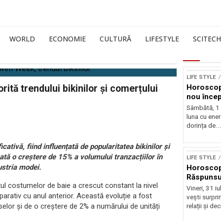
WORLD
ECONOMIE
CULTURĂ
LIFESTYLE
SCITECH
LIFE STYLE
ită trendului bikinilor și comerțului
Horoscop
nou încep
Sâmbătă, 1
luna cu ener
dorința de..
ativă, fiind influențată de popularitatea bikinilor și
tă o creștere de 15% a volumului tranzacțiilor în
LIFE STYLE
ustria modei.
Horoscop 
Răspunsur
 costumelor de baie a crescut constant la nivel
Vineri, 31 i
arativ cu anul anterior. Această evoluție a fost
vești surprin
elor și de o creștere de 2% a numărului de unități
relații și deci