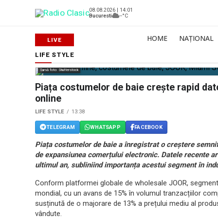
08.08.2026 | 14:01
Bucuresti
--°C
HOME
NAȚIONAL
LIFE STYLE
Sursă foto: Shutterstock
Piața costumelor de baie crește rapid dator
online
LIFE STYLE
13:38
TELEGRAM
WHATSAPP
FACEBOOK
Piața costumelor de baie a înregistrat o creștere semnific
de expansiunea comerțului electronic. Datele recente ara
ultimul an, subliniind importanța acestui segment în ind
Conform platformei globale de wholesale JOOR, segmentul
mondial, cu un avans de 15% în volumul tranzacțiilor comp
susținută de o majorare de 13% a prețului mediu al produs
vândute.