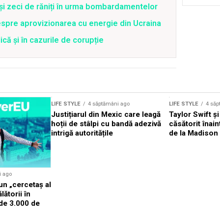
 și zeci de răniți în urma bombardamentelor
spre aprovizionarea cu energie din Ucraina
că și în cazurile de corupție
LIFE STYLE
4 săptămâni ago
LIFE STYLE
4 săp
Justițiarul din Mexic care leagă
Taylor Swift și
hoții de stâlpi cu bandă adezivă
căsătorit înai
intrigă autoritățile
de la Madison
i ago
n „cercetaș al
lătorii în
 de 3.000 de