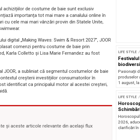
ul achizițiilor de costume de baie sunt exclusiv
nțiază importanța tot mai mare a canalului online în
i cu cele mai mari vânzări provin din Statele Unite,
 swimwear.
ului digital „Making Waves: Swim & Resort 2027”, JOOR
au plasat comenzi pentru costume de baie prin
LIFE STYLE
ed, Karla Colletto și Lisa Marie Fernandez au fost
Festivalu
biodiversi
l JOOR, a subliniat că segmentul costumelor de baie
Pasionații de
produselor a
ntextul creșterii investițiilor consumatorilor în
1 august, la
t identificat ca principalul motor al acestei creșteri,
Sursă foto: Shutte
idă.
LIFE STYLE
Horoscop 
Schimbări
Horoscopul z
2026, aduce
 și aceste articole relevante din același flux
clarificări în 