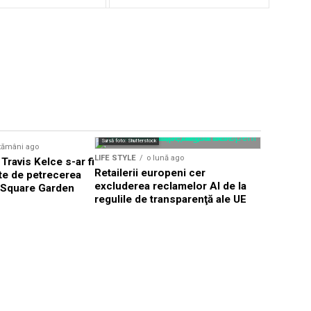
Sursă foto: Shutte
Sursă foto: Shutterstock
tămâni ago
LIFE STYLE
LIFE STYLE
o lună ago
 Travis Kelce s-ar fi
Românii a
Retailerii europeni cer
nte de petrecerea
secondhan
excluderea reclamelor AI de la
 Square Garden
criza ec
regulile de transparenţă ale UE