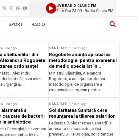
LIVE RADIO CLASIC FM
Este Ora 23:00 - Radio Clasic FM
SPORT
RADIO
6 luni ago
SĂNĂTATE
6 luni ago
 cheltuielilor din
Rogobete anunță aprobarea
 Alexandru Rogobete
metodologiei pentru examenul
izarea ordonanței
de medic specialist în
radiologie
nătății, Alexandru
Ministrul Sănătății, Alexandru
 declarat că nu va aviza
Rogobete, a anunțat aprobarea
e urgență a...
metodologiei de organizare a
examenului european pentru...
6 luni ago
SĂNĂTATE
8 luni ago
 alarmantă a
Solidaritatea Sanitară cere
 cauzate de bacterii
renunțarea la tăierea salariilor
 la antibiotice
Federaţia ”Solidaritatea Sanitară” a
adresat o scrisoare deschisă
riu Gheorghiţă a avertizat
premierului Ilie Bolojan, solicitându-i
eștere semnificativă a