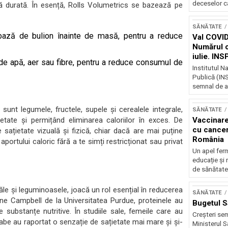
deceselor ca
ă durată. În esență, Rolls Volumetrics se bazează pe
SĂNĂTATE
ază de bulion înainte de masă, pentru a reduce
Val COVID
Numărul ca
iulie. IN
 de apă, aer sau fibre, pentru a reduce consumul de
unui nou v
Institutul N
Publică (INS
semnal de al
sunt legumele, fructele, supele și cerealele integrale,
SĂNĂTATE
etate și permițând eliminarea caloriilor în exces. De
Vaccinare
cu canceru
sațietate vizuală și fizică, chiar dacă are mai puține
România
aportului caloric fără a te simți restricționat sau privat
Un apel ferm
educație și 
de sănătate 
le și leguminoasele, joacă un rol esențial în reducerea
SĂNĂTATE
yne Campbell de la Universitatea Purdue, proteinele au
Bugetul S
substanțe nutritive. În studiile sale, femeile care au
Creșteri sem
labe au raportat o senzație de sațietate mai mare și și-
Ministerul S