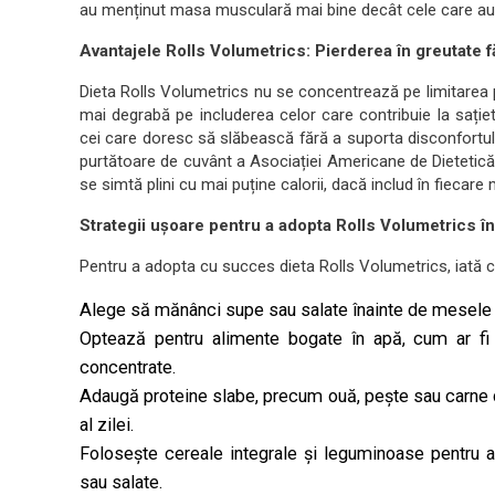
au menținut masa musculară mai bine decât cele care au
Avantajele Rolls Volumetrics: Pierderea în greutate fă
Dieta Rolls Volumetrics nu se concentrează pe limitarea p
mai degrabă pe includerea celor care contribuie la sațiet
cei care doresc să slăbească fără a suporta disconfortu
purtătoare de cuvânt a Asociației Americane de Dietetic
se simtă plini cu mai puține calorii, dacă includ în fiecare
Strategii ușoare pentru a adopta Rolls Volumetrics în 
Pentru a adopta cu succes dieta Rolls Volumetrics, iată c
Alege să mănânci supe sau salate înainte de mesele pr
Optează pentru alimente bogate în apă, cum ar fi 
concentrate.
Adaugă proteine slabe, precum ouă, pește sau carne de
al zilei.
Folosește cereale integrale și leguminoase pentru a
sau salate.