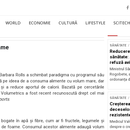
WORLD
ECONOMIE
CULTURĂ
LIFESTYLE
SCITECH
SĂNĂTATE
oame
Reducerea
sănătate:
refuză av
Ministrul Să
Rogobete, a
rea Barbara Rolls a schimbat paradigma cu programul său
ordonanța d
ită pe ideea de a consuma alimente cu volum mare, dar
și a reduce aportul de calorii. Bazată pe cercetările
ls Volumetrics a fost recent recunoscută drept cel mai
SĂNĂTATE
ports
.
Creșterea
deceselor
rezistente
ogate în apă și fibre, cum ar fi fructele, legumele și
Medicul Vale
ației de foame. Consumul acestor alimente adaugă volum
despre o cr