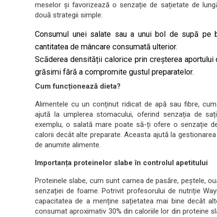
meselor și favorizează o senzație de sațietate de lung
două strategii simple:
Consumul unei salate sau a unui bol de supă pe b
cantitatea de mâncare consumată ulterior.
Scăderea densității calorice prin creșterea aportului
grăsimi fără a compromite gustul preparatelor.
Cum funcționează dieta?
Alimentele cu un conținut ridicat de apă sau fibre, cum 
ajută la umplerea stomacului, oferind senzația de sați
exemplu, o salată mare poate să-ți ofere o senzație de 
calorii decât alte preparate. Aceasta ajută la gestionarea 
de anumite alimente.
Importanța proteinelor slabe în controlul apetitului
Proteinele slabe, cum sunt carnea de pasăre, peștele, ouă
senzației de foame. Potrivit profesorului de nutriție Wa
capacitatea de a menține sațietatea mai bine decât alte 
consumat aproximativ 30% din caloriile lor din proteine s