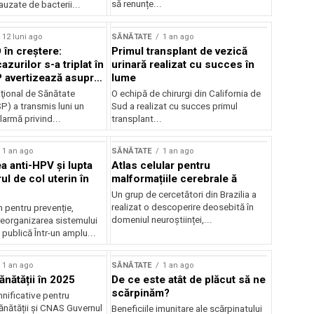
să renunțe...
uzate de bacterii...
12 luni ago
SĂNĂTATE
1 an ago
 în creștere:
Primul transplant de vezică
zurilor s-a triplat în
urinară realizat cu succes în
SP avertizează asupra
lume
al de infectări
aţional de Sănătate
O echipă de chirurgi din California de
P) a transmis luni un
Sud a realizat cu succes primul
armă privind...
transplant...
1 an ago
SĂNĂTATE
1 an ago
a anti-HPV și lupta
Atlas celular pentru
l de col uterin în
malformațiile cerebrale ă
Un grup de cercetători din Brazilia a
realizat o descoperire deosebită în
 pentru prevenție,
domeniul neuroștiinței,...
reorganizarea sistemului
publică Într-un amplu...
1 an ago
SĂNĂTATE
1 an ago
ănătății în 2025
De ce este atât de plăcut să ne
scărpinăm?
nificative pentru
ănătății și CNAS Guvernul
Beneficiile imunitare ale scărpinatului