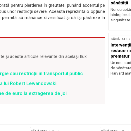
sănătății
ibrată pentru pierderea în greutate, punând accentul pe
Noi cercetă
upus unor restricții severe. Aceasta reprezintă o opțiune
biologice al
e permită să mănânce diversificat și să își păstreze în
singurătate 
SĂNĂTATE
Intervenți
reduce ri
prematur
 și aceste articole relevante din același flux
Un nou stud
de Sănătate 
ie sau restricții în transportul public
Harvard arat
ea lui Robert Lewandowski
ne de euro la extragerea de joi