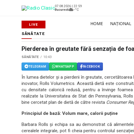
07.08.2026 | 22:59
Bucuresti
--°C
HOME
NAȚIONAL
SĂNĂTATE
Pierderea în greutate fără senzația de f
SĂNĂTATE
10:43
TELEGRAM
WHATSAPP
FACEBOOK
În lumea dietelor și a pierderii în greutate, cercetătoa
inovator, Rolls Volumetrics. Această dietă este constru
cu densitate calorică redusă, pentru a învinge foamea 
realizate la Universitatea de Stat din Pennsylvania, Rol
bine cercetat plan de dietă de către revista
Consumer Re
Principiul de bază: Volum mare, calorii puține
Barbara Rolls și echipa sa au demonstrat că alimentele b
cerealele integrale, pot fi cheia pentru controlul senz