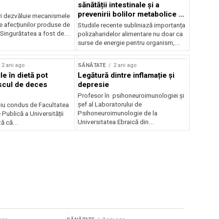
sănătății intestinale și a
prevenirii bolilor metabolice și
ri dezvăluie mecanismele
inflamatorii
e afecțiunilor produse de
Studiile recente subliniază importanța
Singurătatea a fost de...
polizaharidelor alimentare nu doar ca
surse de energie pentru organism,...
2 ani ago
SĂNĂTATE
2 ani ago
ile în dietă pot
Legătură dintre inflamație și
scul de deces
depresie
Profesor în psihoneuroimunologiei și
șef al Laboratorului de
iu condus de Facultatea
Psihoneuroimunologie de la
Publică a Universității
Universitatea Ebraică din...
ă că...