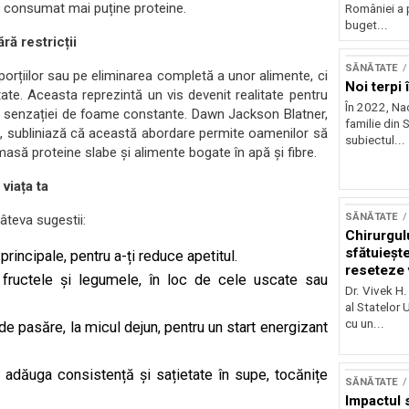
 consumat mai puține proteine.
României a 
buget...
ră restricții
SĂNĂTATE
orțiilor sau pe eliminarea completă a unor alimente, ci
Noi terpi
ate. Aceasta reprezintă un vis devenit realitate pentru
În 2022, Na
l senzației de foame constante. Dawn Jackson Blatner,
familie din S
ă, subliniază că această abordare permite oamenilor să
subiectul...
 masă proteine slabe și alimente bogate în apă și fibre.
viața ta
SĂNĂTATE
âteva sugestii:
Chirurgul
sfătuieșt
incipale, pentru a-ți reduce apetitul.
reseteze v
fructele și legumele, în loc de cele uscate sau
viață
Dr. Vivek H.
al Statelor 
cu un...
 pasăre, la micul dejun, pentru un start energizant
 adăuga consistență și sațietate în supe, tocănițe
SĂNĂTATE
Impactul 