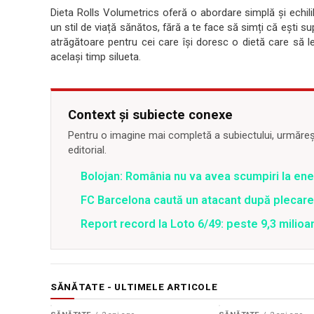
Dieta Rolls Volumetrics oferă o abordare simplă și echil
un stil de viață sănătos, fără a te face să simți că ești s
atrăgătoare pentru cei care își doresc o dietă care să l
același timp silueta.
Context și subiecte conexe
Pentru o imagine mai completă a subiectului, urmărește
editorial.
Bolojan: România nu va avea scumpiri la energ
FC Barcelona caută un atacant după plecar
Report record la Loto 6/49: peste 9,3 milioa
SĂNĂTATE - ULTIMELE ARTICOLE