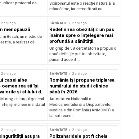
publicat proiectul de
Scărpinatul este o reacție naturală la
mâncărime, iar cercetătorii au...
2 ani ago
SĂNĂTATE
2 ani ago
 în menopauză
Redefinirea obezității: un pas
înainte spre o înțelegere mai
omi Busch, un medic de
profundă a sănătății
eattle, a realizat că
Un grup de 58 cercetători a propus o
nouă definiție pentru obezitate,
punând accent...
2 ani ago
SĂNĂTATE
2 ani ago
ui casei albe
România își propune triplarea
e oemenirea să își
numărului de studii clinice
alorile și stilului de
până în 2026
 Murthy, chirurgul general
Autoritatea Națională a
Unite, își încheie mandatul
Medicamentului și a Dispozitivelor
Medicale din România (ANMDMR) a
lansat recent...
2 ani ago
SĂNĂTATE
2 ani ago
singurătății asupra
Polizaharidele pot fi cheia