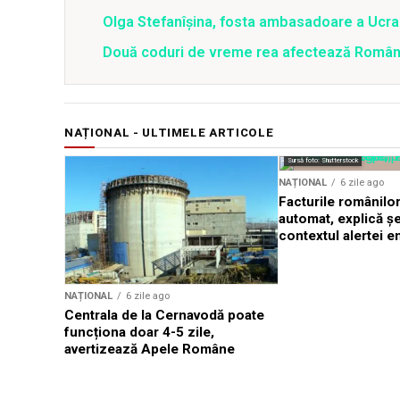
Olga Stefanîşina, fosta ambasadoare a Ucrai
Două coduri de vreme rea afectează România 
NAȚIONAL - ULTIMELE ARTICOLE
Sursă foto: Shutterstock
NAȚIONAL
6 zile ago
Facturile românilor
automat, explică ș
contextul alertei e
NAȚIONAL
6 zile ago
Centrala de la Cernavodă poate
funcționa doar 4-5 zile,
avertizează Apele Române