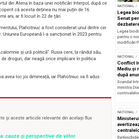
rtul din Atena în baza unei notificări Interpol, după ce
NAȚIONAL
coperit că acesta deținea nu mai puțin de 16
Legea biod
i ani, ar fi locuit în 22 de țări.
Senat pen
dezbatere
amentului, Plahotniuc a fost considerat unul dintre cei
deputațil
Legea biodiv
9. Uniunea Europeană l-a sancționat în 2023 pentru
pentru o no
modificări P
alomnie și ură politică”. Rusia cere, la rândul său,
NAȚIONAL
 de droguri, dar neagă orice implicare în politica
Conflict î
Mediu şi 
după anun
a avea loc joi dimineață, iar Plahotniuc va fi adus
Scandal într
ministra Di
controalelor
NAȚIONAL
 și aceste articole relevante din același flux
Ministeru
avertizea
centralel
a: cauze și perspective de viitor
risc majo
Redeschider