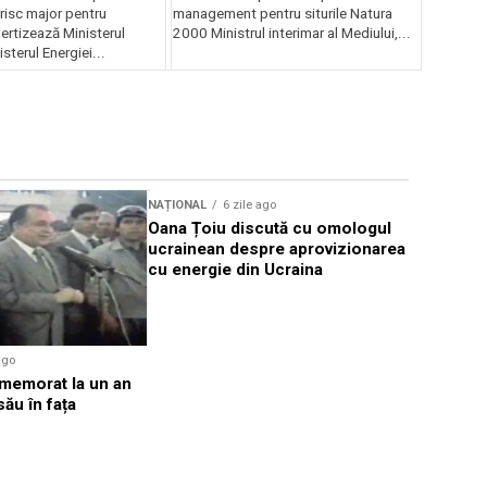
risc major pentru
management pentru siturile Natura
ertizează Ministerul
2000 Ministrul interimar al Mediului,...
sterul Energiei...
NAȚIONAL
6 zile ago
NAȚIONAL
Oana Țoiu discută cu omologul
DNA: Deci
ucrainean despre aprovizionarea
prescripți
cu energie din Ucraina
cazurile 
ago
omemorat la un an
său în fața