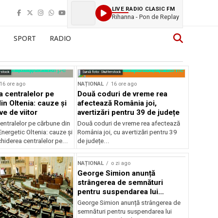
LIVE RADIO CLASIC FM
Rihanna - Pon de Replay
SPORT
RADIO
rstock
Sursă foto: Shutterstock
16 ore ago
NAȚIONAL
16 ore ago
a centralelor pe
Două coduri de vreme rea
in Oltenia: cauze și
afectează România joi,
e de viitor
avertizări pentru 39 de județe
entralelor pe cărbune din
Două coduri de vreme rea afectează
nergetic Oltenia: cauze și
România joi, cu avertizări pentru 39
chiderea centralelor pe...
de județe...
NAȚIONAL
o zi ago
George Simion anunță
strângerea de semnături
pentru suspendarea lui
Nicușor Dan
George Simion anunță strângerea de
semnături pentru suspendarea lui