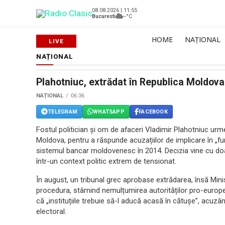
08.08.2026 | 11:55
Bucuresti
--°C
HOME
NAȚIONAL
NAȚIONAL
Plahotniuc, extrădat în Republica Moldova
NAȚIONAL
06:36
TELEGRAM
WHATSAPP
FACEBOOK
Fostul politician și om de afaceri Vladimir Plahotniuc urme
Moldova, pentru a răspunde acuzațiilor de implicare în „furt
sistemul bancar moldovenesc în 2014. Decizia vine cu doar
într-un context politic extrem de tensionat.
În august, un tribunal grec aprobase extrădarea, însă Mini
procedura, stârnind nemulțumirea autorităților pro-europe
că „instituțiile trebuie să-l aducă acasă în cătușe”, acuzâ
electoral.