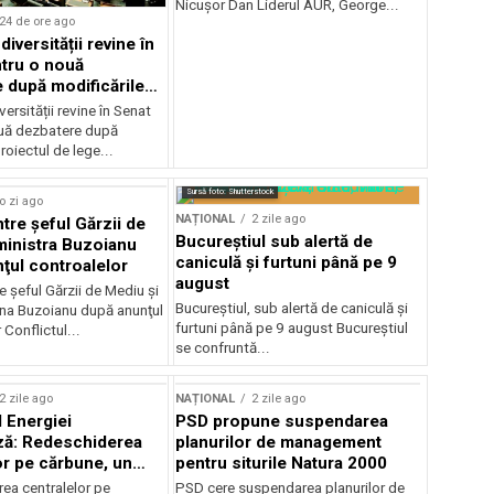
Nicușor Dan Liderul AUR, George...
24 de ore ago
iversității revine în
tru o nouă
 după modificările
or
ersității revine în Senat
uă dezbatere după
roiectul de lege...
Sursă foto: Shutterstock
o zi ago
NAȚIONAL
2 zile ago
ntre şeful Gărzii de
Bucureștiul sub alertă de
ministra Buzoianu
caniculă și furtuni până pe 9
ţul controalelor
august
e şeful Gărzii de Mediu şi
Bucureștiul, sub alertă de caniculă și
ana Buzoianu după anunţul
furtuni până pe 9 august Bucureștiul
 Conflictul...
se confruntă...
2 zile ago
NAȚIONAL
2 zile ago
l Energiei
PSD propune suspendarea
ză: Redeschiderea
planurilor de management
or pe cărbune, un
pentru siturile Natura 2000
r pentru România
ea centralelor pe
PSD cere suspendarea planurilor de