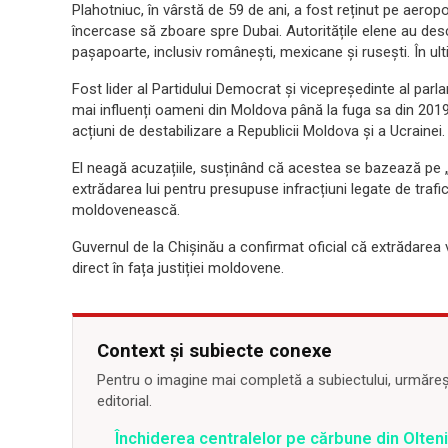
Plahotniuc, în vârstă de 59 de ani, a fost reținut pe aeropo
încercase să zboare spre Dubai. Autoritățile elene au des
pașapoarte, inclusiv românești, mexicane și rusești. În ultimi
Fost lider al Partidului Democrat și vicepreședinte al parl
mai influenți oameni din Moldova până la fuga sa din 201
acțiuni de destabilizare a Republicii Moldova și a Ucrainei.
El neagă acuzațiile, susținând că acestea se bazează pe „c
extrădarea lui pentru presupuse infracțiuni legate de trafic
moldovenească.
Guvernul de la Chișinău a confirmat oficial că extrădarea v
direct în fața justiției moldovene.
Context și subiecte conexe
Pentru o imagine mai completă a subiectului, urmărește
editorial.
Închiderea centralelor pe cărbune din Olteni