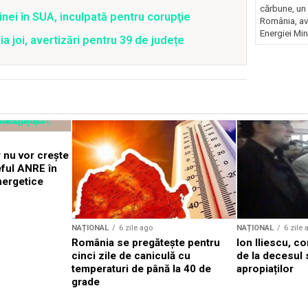
cărbune, un 
nei în SUA, inculpată pentru corupţie
România, av
Energiei Mini
joi, avertizări pentru 39 de județe
 nu vor crește
eful ANRE în
nergetice
NAȚIONAL
6 zile ago
NAȚIONAL
6 zile 
România se pregătește pentru
Ion Iliescu, c
cinci zile de caniculă cu
de la decesul 
temperaturi de până la 40 de
apropiaților
grade