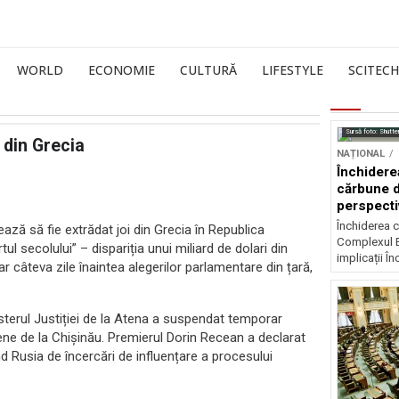
WORLD
ECONOMIE
CULTURĂ
LIFESTYLE
SCITECH
Sursă foto: Shutte
 din Grecia
NAȚIONAL
Închidere
cărbune d
perspectiv
Închiderea c
ază să fie extrădat joi din Grecia în Republica
Complexul E
ul secolului” – dispariția unui miliard de dolari din
implicații În
 câteva zile înaintea alegerilor parlamentare din țară,
sterul Justiției de la Atena a suspendat temporar
ne de la Chișinău. Premierul Dorin Recean a declarat
nd Rusia de încercări de influențare a procesului