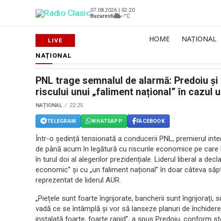
07.08.2026 | 02:20
Bucuresti
--°C
HOME
NAȚIONAL
NAȚIONAL
PNL trage semnalul de alarmă: Predoiu și l
riscului unui „faliment național” în cazul u
NAȚIONAL
22:25
TELEGRAM
WHATSAPP
FACEBOOK
Într-o ședință tensionată a conducerii PNL, premierul inte
de până acum în legătură cu riscurile economice pe care 
în turul doi al alegerilor prezidențiale. Liderul liberal a 
economic” și cu „un faliment național” în doar câteva săp
reprezentat de liderul AUR.
„Piețele sunt foarte îngrijorate, bancherii sunt îngrijorați,
vadă ce se întâmplă și vor să lanseze planuri de închider
instalată foarte, foarte rapid”, a spus Predoiu, conform