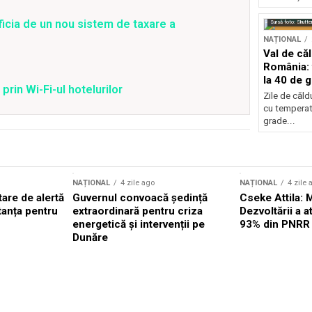
ficia de un nou sistem de taxare a
Sursă foto: Shutte
NAȚIONAL
Val de că
România: 
la 40 de 
prin Wi-Fi-ul hotelurilor
Zile de căl
cu temperat
grade...
NAȚIONAL
4 zile ago
NAȚIONAL
4 zile 
are de alertă
Guvernul convoacă ședință
Cseke Attila: 
tanța pentru
extraordinară pentru criza
Dezvoltării a 
energetică și intervenții pe
93% din PNRR
Dunăre