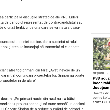
ă participe la discuțiile strategice ale PNL. Liderii
față de pericolul reprezentat de contracandidatul său.
e o criză lentă, ci de una care se va instala cvasi-
unoscute opiniei publice, dar a subliniat și rolul
t noi și trebuie încurajați să transmită și ei aceste
lar către toți primarii din țară: „Aveți nevoie de un
NAȚIONAL
 garant al continuării proiectelor lor. Simion nu poate
PSD acuză
proiectelor în derulare.”
inechitabi
Județean 
Doar 29 din
pentru Spita
ecisiv: „Pe primarii noștri din rural nu i-a bătut
acuză PSD P
candidatul pro-european și să sune acasă.” În același
i lui George Simion de a reduce numărul de primari la