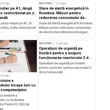
o zi ago
NAȚIONAL
o zi ago
rutier pe A1, lângă
Stare de alertă energetică în
fic restricționat pe o
România: Măsuri pentru
andă
reducerea consumului de
electricitate
patru mașini pe A1, în
Stare de alertă energetică în România:
 Sibiu, trafic restricționat
Măsuri pentru reducerea consumului
..
de electricitate Ministerul Energiei...
NAȚIONAL
2 zile ago
Operațiuni de urgență pe
Dunăre pentru a asigura
funcționarea reactorului 2 de
la Cernavodă
Operațiuni de urgență pe Dunăre
pentru a preveni oprirea reactorului 2
de la Cernavodă...
o zi ago
siune a
atului începe luni cu
 competenţelor
ua sesiune a
lui, cu evaluarea
lor Peste 33.000 de
au...