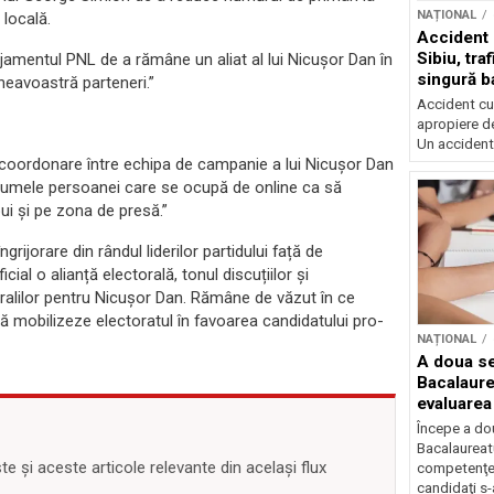
NAȚIONAL
locală.
Accident 
Sibiu, tra
amentul PNL de a rămâne un aliat al lui Nicușor Dan în
singură b
mneavoastră parteneri.”
Accident cu 
apropiere de
Un accident.
ă coordonare între echipa de campanie a lui Nicușor Dan
 numele persoanei care se ocupă de online ca să
i și pe zona de presă.”
rijorare din rândul liderilor partidului față de
al o alianță electorală, tonul discuțiilor și
eralilor pentru Nicușor Dan. Rămâne de văzut în ce
mobilizeze electoratul în favoarea candidatului pro-
NAȚIONAL
A doua se
Bacalaure
evaluarea
Începe a do
Bacalaureatu
 și aceste articole relevante din același flux
competenţe
candidaţi s-