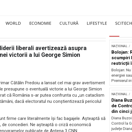
WORLD
ECONOMIE
CULTURĂ
LIFESTYLE
SCITECH
NAȚIONAL
iderii liberali avertizează asupra
Bolojan: 
nei victorii a lui George Simion
scumpiri 
restricții
Bolojan: Nu 
energiei sau
Premierul int
rimar Cătălin Predoiu a lansat cel mai grav avertisment
le presupune o eventuală victorie a lui George Simion
NAȚIONAL
declarat că România s-ar putea confrunta cu „un cataclism
Diana Buz
tămâni, dacă electoratul nu conștientizează pericolul
de Contro
din cinci 
 sunt firme care literalmente își fac bagajele. Așteaptă să
Diana Buzoi
Control la 
e, de concedieri. Ne așteaptă o criză economică
județe Diana
 stenogramelor publicate de Antena 3 CNN.