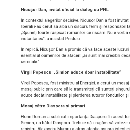
Nicușor Dan, invitat oficial la dialog cu PNL
În contextul alegerilor decisive, Nicușor Dan a fost invitat s
liberali i-au cerut să aibă un discurs ferm și responsabil 
„Spuneți foarte răspicat românilor ce riscăm. Nu e vorba d
instantaneu”, a insistat Predoiu.
În replică, Nicușor Dan a promis că va face aceste lucruri c
esențial al oamenilor de afaceri: „Ei sunt mai credibili decâ
semnale.”
Virgil Popescu: „Simion aduce doar instabilitate”
Virgil Popescu, fost ministru al Energiei, a cerut un mesaj c
mesaj public prin care să le transmiteți că sunteți singurul
aduce decât instabilitate și pierderea tuturor fondurilor și 
Mesaj către Diaspora și primari
Florin Roman a subliniat importanța Diasporei în acest tur d
Simion, i-a bătut Diaspora. Trebuie să-i rugăm să voteze 
registru, Alexandru Muraru a atras atenția asupra intenție