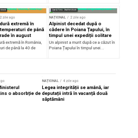
rstock
Sursă foto: Shutterstock
2 zile ago
NAȚIONAL
2 zile ago
ldură extremă în
Alpinist decedat după o
temperaturi de până
cădere în Poiana Țapului, în
grade în august
timpul unei expediții solitare
dură extremă în România,
Un alpinist a murit după ce a căzut în
uri de până la 40 de
Poiana Țapului în timpul unei...
ago
NAȚIONAL
4 zile ago
NAȚIONAL
Ministerul
Legea integrității se amână, iar
Florin Mit
atins o absorbție de
deputații intră în vacanță două
Constanţa,
săptămâni
Parchetul