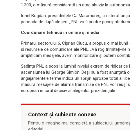
1.300, o măsură considerată un atac abuziv la autonomia 
Ionel Bogdan, președintele CJ Maramureș, a reiterat angaj
perioada de după alegeri: „PNL va fi printre principalii du
Coordonare tehnică în online și media
Primarul sectorului 6, Ciprian Ciucu, a propus o mai bun
și resursele de comunicare ale PNL. „Vă rog trimiteți-ne
amplificăm mesajele, avem monitorizare și putem contribu
Ședința PNL a scos la lumină nivelul extrem de ridicat de îng
ascensiunea lui George Simion. Deși nu a fost anunțată ofici
angajamentele ferme indică un sprijin aproape total al lib
măsură mesajele de alarmă transmise de PNL vor reuși să 
european în turul decisiv al alegerilor prezidențiale.
Context și subiecte conexe
Pentru o imagine mai completă a subiectului, urmărește
editorial.