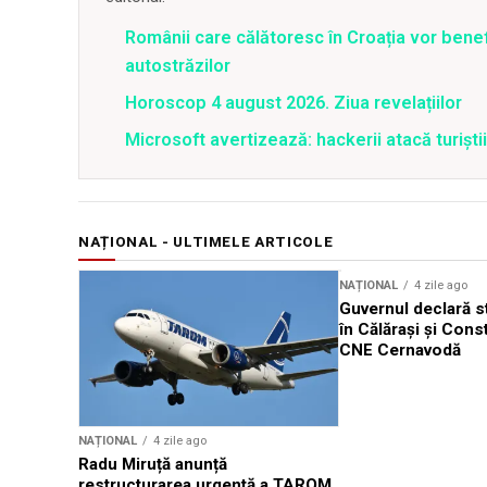
Românii care călătoresc în Croația vor bene
autostrăzilor
Horoscop 4 august 2026. Ziua revelațiilor
Microsoft avertizează: hackerii atacă turiștii 
NAȚIONAL - ULTIMELE ARTICOLE
NAȚIONAL
4 zile ago
Guvernul declară st
în Călărași și Cons
CNE Cernavodă
NAȚIONAL
4 zile ago
Radu Miruță anunță
restructurarea urgentă a TAROM