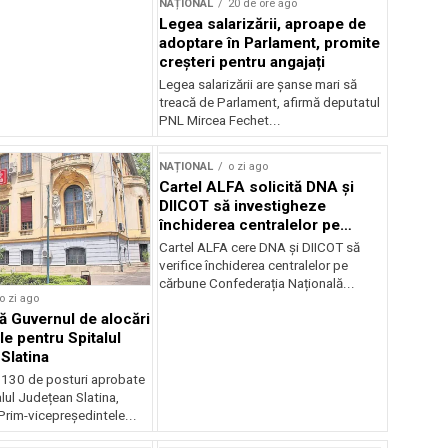
NAȚIONAL
20 de ore ago
Legea salarizării, aproape de
adoptare în Parlament, promite
creșteri pentru angajați
Legea salarizării are șanse mari să
treacă de Parlament, afirmă deputatul
PNL Mircea Fechet...
NAȚIONAL
o zi ago
Cartel ALFA solicită DNA și
DIICOT să investigheze
închiderea centralelor pe
cărbune
Cartel ALFA cere DNA și DIICOT să
verifice închiderea centralelor pe
cărbune Confederația Națională...
o zi ago
 Guvernul de alocări
le pentru Spitalul
Slatina
 130 de posturi aprobate
lul Județean Slatina,
rim-vicepreședintele...