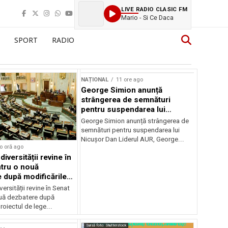
LIVE RADIO CLASIC FM
Mario - Si Ce Daca
SPORT
RADIO
NAȚIONAL
11 ore ago
George Simion anunță
strângerea de semnături
pentru suspendarea lui
Nicușor Dan
George Simion anunță strângerea de
semnături pentru suspendarea lui
Nicușor Dan Liderul AUR, George...
o oră ago
iversității revine în
tru o nouă
 după modificările
or
ersității revine în Senat
uă dezbatere după
roiectul de lege...
Sursă foto: Shutterstock