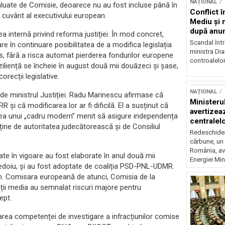
NAȚIONAL
aluate de Comisie, deoarece nu au fost incluse până în
Conflict î
e cuvânt al executivului european.
Mediu şi 
după anun
 internă privind reforma justiției. În mod concret,
Scandal într
e în continuare posibilitatea de a modifica legislația
ministra Di
lles, fără a risca automat pierderea fondurilor europene
controalelor
ziliență se încheie în august două mii douăzeci și șase,
orecții legislative.
NAȚIONAL
 de ministrul Justiției. Radu Marinescu afirmase că
Ministeru
 și că modificarea lor ar fi dificilă. El a susținut că
avertizea
optarea unui „cadru modern” menit să asigure independența
centralel
r ține de autoritatea judecătorească și de Consiliul
risc majo
Redeschider
cărbune, un 
România, av
late în vigoare au fost elaborate în anul două mii
Energiei Mini
redoiu, și au fost adoptate de coaliția PSD-PNL-UDMR.
tern. Comisara europeană de atunci, Comisia de la
tuții media au semnalat riscuri majore pentru
ept.
rea competenței de investigare a infracțiunilor comise