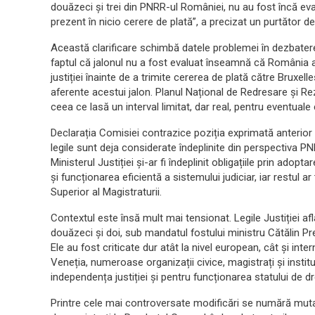
douăzeci și trei din PNRR-ul României, nu au fost încă ev
prezent în nicio cerere de plată”, a precizat un purtător d
Această clarificare schimbă datele problemei în dezbaterea
faptul că jalonul nu a fost evaluat înseamnă că România ar
justiției înainte de a trimite cererea de plată către Bruxe
aferente acestui jalon. Planul Național de Redresare și Re
ceea ce lasă un interval limitat, dar real, pentru eventuale c
Declarația Comisiei contrazice poziția exprimată anterior
legile sunt deja considerate îndeplinite din perspectiva PNRR
Ministerul Justiției și-ar fi îndeplinit obligațiile prin ad
și funcționarea eficientă a sistemului judiciar, iar restul a
Superior al Magistraturii.
Contextul este însă mult mai tensionat. Legile Justiției af
douăzeci și doi, sub mandatul fostului ministru Cătălin P
Ele au fost criticate dur atât la nivel european, cât și in
Veneția, numeroase organizații civice, magistrați și insti
independența justiției și pentru funcționarea statului de dr
Printre cele mai controversate modificări se numără muta