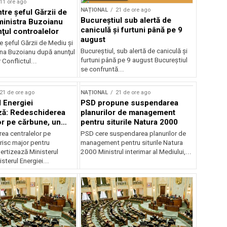
11 ore ago
NAȚIONAL
21 de ore ago
ntre şeful Gărzii de
Bucureștiul sub alertă de
ministra Buzoianu
caniculă și furtuni până pe 9
ţul controalelor
august
e şeful Gărzii de Mediu şi
Bucureștiul, sub alertă de caniculă și
ana Buzoianu după anunţul
furtuni până pe 9 august Bucureștiul
 Conflictul...
se confruntă...
21 de ore ago
NAȚIONAL
21 de ore ago
l Energiei
PSD propune suspendarea
ză: Redeschiderea
planurilor de management
or pe cărbune, un
pentru siturile Natura 2000
r pentru România
ea centralelor pe
PSD cere suspendarea planurilor de
risc major pentru
management pentru siturile Natura
ertizează Ministerul
2000 Ministrul interimar al Mediului,...
sterul Energiei...