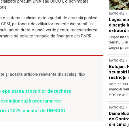
 specializate precum DNA sau DIICOT, o schimbare
pție.
NAȚIONAL
e sistemul judiciar este zguduit de acuzații publice
Legea inte
 CSM, pe fondul dezvăluirilor recente din presă. În
discuție 
 mulți actori drept o undă verde pentru redeschiderea
extraordi
România să solicite tranșele de finanțare din PNRR
Legea integr
Senatului în
Legea privin
NAȚIONAL
Bolojan: 
scumpiri 
 și aceste articole relevante din același flux
restricții
Bolojan: Nu 
energiei sau
e epuizarea stocurilor de rachete
Premierul int
revoluționează programarea
NAȚIONAL
rii în 2029, anunțat de UNESCO
Diana Buz
de Contro
din cinci 