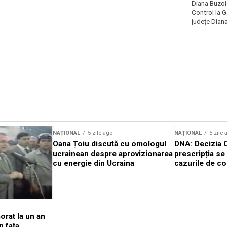
Diana Buzoi
Control la 
județe Diana
NAȚIONAL
5 zile ago
NAȚIONAL
5 zile 
Oana Țoiu discută cu omologul
DNA: Decizia 
ucrainean despre aprovizionarea
prescripția se 
cu energie din Ucraina
cazurile de co
orat la un an
n fața