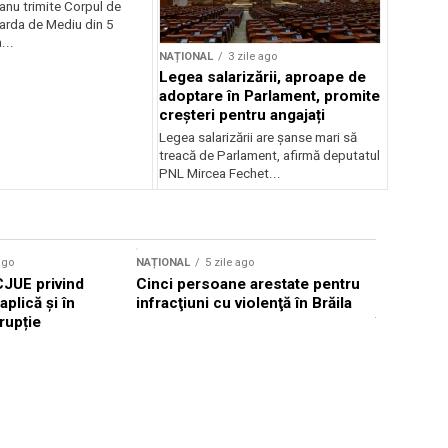
anu trimite Corpul de
Garda de Mediu din 5
...
NAȚIONAL
3 zile ago
Legea salarizării, aproape de
adoptare în Parlament, promite
creșteri pentru angajați
Legea salarizării are șanse mari să
treacă de Parlament, afirmă deputatul
PNL Mircea Fechet...
ago
NAȚIONAL
5 zile ago
NAȚIONAL
CJUE privind
Cinci persoane arestate pentru
Primarul 
aplică și în
infracţiuni cu violenţă în Brăila
raționaliz
rupție
în Iași pe