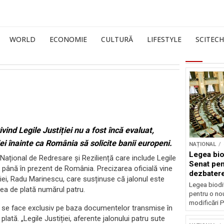
WORLD
ECONOMIE
CULTURĂ
LIFESTYLE
SCITECH
nd Legile Justiției nu a fost încă evaluat,
ei înainte ca România să solicite banii europeni.
NAȚIONAL
Legea biod
Național de Redresare și Reziliență care include Legile
Senat pen
să până în prezent de România. Precizarea oficială vine
dezbatere
iției, Radu Marinescu, care susținuse că jalonul este
deputațil
Legea biodiv
erea de plată numărul patru.
pentru o no
modificări P
R se face exclusiv pe baza documentelor transmise în
plată. „Legile Justiției, aferente jalonului patru sute