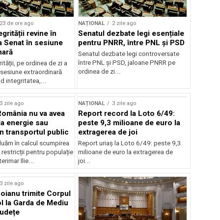
23 de ore ago
NAȚIONAL
2 zile ago
grității revine în
Senatul dezbate legi esențiale
la Senat în sesiune
pentru PNRR, între PNL și PSD
nară
Senatul dezbate legi controversate
între PNL și PSD, jaloane PNRR pe
ității, pe ordinea de zi a
ordinea de zi...
 sesiune extraordinară
d integritatea,...
3 zile ago
NAȚIONAL
3 zile ago
România nu va avea
Report record la Loto 6/49:
la energie sau
peste 9,3 milioane de euro la
 în transportul public
extragerea de joi
luăm în calcul scumpirea
Report uriaș la Loto 6/49: peste 9,3
 restricții pentru populație
milioane de euro la extragerea de
erimar Ilie...
joi...
3 zile ago
oianu trimite Corpul
l la Garda de Mediu
județe