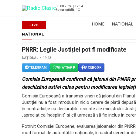
06.08.2026 | 17:54
Bucuresti
--°C
HOME
NAȚIONAL
NAȚIONAL
PNRR: Legile Justiției pot fi modificate
NAȚIONAL
19:43
TELEGRAM
WHATSAPP
FACEBOOK
Comisia Europeană confirmă că jalonul din PNRR privi
deschizând astfel calea pentru modificarea legislați
Comisia Europeană a transmis vineri că jalonul din Planul 
Justiției nu a fost introdus în nicio cerere de plată depu
în contradicție cu declarațiile recente ale ministrului Just
„apreciat ca îndeplinit” și că urmează să fie inclus în cer
Potrivit Comisiei Europene, evaluarea jaloanelor din PNR
mod formal de autoritățile naționale, în cadrul cererilor de 