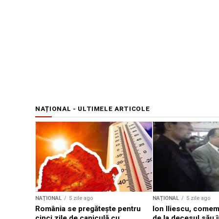
NAȚIONAL - ULTIMELE ARTICOLE
NAȚIONAL
5 zile ago
NAȚIONAL
5 zile ago
România se pregătește pentru
Ion Iliescu, comem
cinci zile de caniculă cu
de la decesul său î