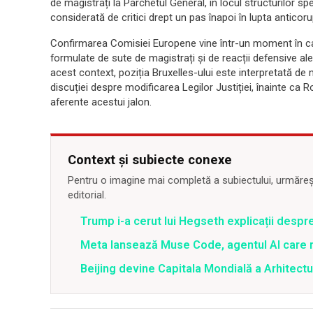
de magistrați la Parchetul General, în locul structurilor
considerată de critici drept un pas înapoi în lupta anticoru
Confirmarea Comisiei Europene vine într-un moment în car
formulate de sute de magistrați și de reacții defensive ale
acest context, poziția Bruxelles-ului este interpretată de
discuției despre modificarea Legilor Justiției, înainte ca 
aferente acestui jalon.
Context și subiecte conexe
Pentru o imagine mai completă a subiectului, urmărește
editorial.
Trump i-a cerut lui Hegseth explicații despr
Meta lansează Muse Code, agentul AI care 
Beijing devine Capitala Mondială a Arhitectu