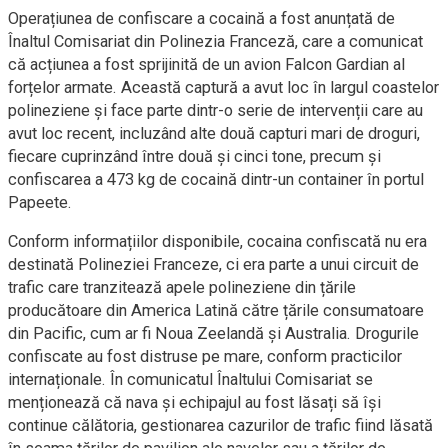
Operațiunea de confiscare a cocaină a fost anunțată de
Înaltul Comisariat din Polinezia Franceză, care a comunicat
că acțiunea a fost sprijinită de un avion Falcon Gardian al
forțelor armate. Această captură a avut loc în largul coastelor
polineziene și face parte dintr-o serie de intervenții care au
avut loc recent, incluzând alte două capturi mari de droguri,
fiecare cuprinzând între două și cinci tone, precum și
confiscarea a 473 kg de cocaină dintr-un container în portul
Papeete.
Conform informațiilor disponibile, cocaina confiscată nu era
destinată Polineziei Franceze, ci era parte a unui circuit de
trafic care tranzitează apele polineziene din țările
producătoare din America Latină către țările consumatoare
din Pacific, cum ar fi Noua Zeelandă și Australia. Drogurile
confiscate au fost distruse pe mare, conform practicilor
internaționale. În comunicatul Înaltului Comisariat se
menționează că nava și echipajul au fost lăsați să își
continue călătoria, gestionarea cazurilor de trafic fiind lăsată