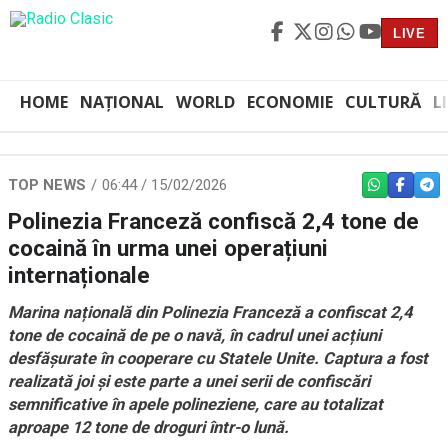
LIVE
HOME
NAȚIONAL
WORLD
ECONOMIE
CULTURĂ
L
TOP NEWS
06:44 / 15/02/2026
WHATSAPP
FACEBO
TEL
Polinezia Franceză confiscă 2,4 tone de
cocaină în urma unei operațiuni
internaționale
Marina națională din Polinezia Franceză a confiscat 2,4
tone de cocaină de pe o navă, în cadrul unei acțiuni
desfășurate în cooperare cu Statele Unite. Captura a fost
realizată joi și este parte a unei serii de confiscări
semnificative în apele polineziene, care au totalizat
aproape 12 tone de droguri într-o lună.