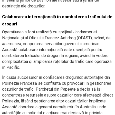
în seama țărilor de pavilion ale navelor sau a țărilor de
destinație ale drogurilor.
Colaborarea internațională în combaterea traficului de
droguri
Operațiunea a fost realizată cu sprijinul Jandarmeriei
Naționale și al Oficiului Francez Antidrog (OFAST), având, de
asemenea, cooperarea serviciilor guvernului american.
Această colaborare internațională este esențială pentru
combaterea traficului de droguri în regiune, având în vedere
complexitatea și amploarea rețelelor de trafic care operează
în Pacific.
În ciuda succeselor în confiscarea drogurilor, autoritățile din
Polinezia Franceză se confruntă cu provocări în gestionarea
cazurilor de trafic. Parchetul din Papeete a decis să își
concentreze resursele asupra cazurilor care afectează direct
Polinezia, lăsând gestionarea altor cazuri țărilor implicate.
Această abordare a generat nemulțumiri în Australia, unde
autoritățile au solicitat o acțiune mai decisivă în privința